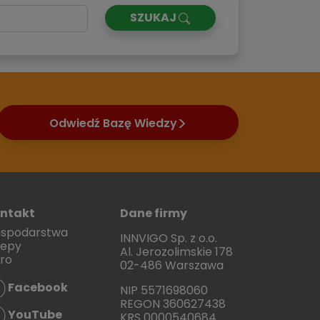
SZUKAJ
Odwiedź Bazę Wiedzy
ntakt
Dane firmy
spodarstwa
INNVIGO Sp. z o.o.
lepy
Al. Jerozolimskie 178
uro
02-486 Warszawa
Facebook
NIP 5571698060
REGON 360627438
YouTube
KRS 0000540684