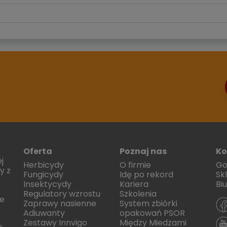
Oferta
Poznaj nas
Ko
j
Herbicydy
O firmie
Go
y z
Fungicydy
Idę po rekord
Sk
Insektycydy
Kariera
Bi
Regulatory wzrostu
Szkolenia
e
Zaprawy nasienne
System zbiórki
Adiuwanty
opakowań PSOR
Zestawy Innvigo
Między Miedzami