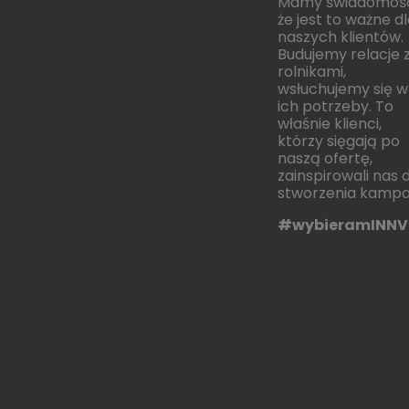
Mamy świadomoś
że jest to ważne d
naszych klientów.
Budujemy relacje 
rolnikami,
wsłuchujemy się w
ich potrzeby. To
właśnie klienci,
którzy sięgają po
naszą ofertę,
zainspirowali nas 
stworzenia kampan
#wybieramINNV