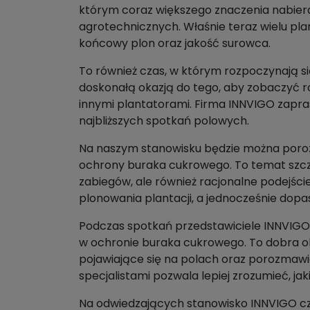
którym coraz większego znaczenia nabiera
agrotechnicznych. Właśnie teraz wielu pl
końcowy plon oraz jakość surowca.
To również czas, w którym rozpoczynają s
doskonałą okazją do tego, aby zobaczyć r
innymi plantatorami. Firma INNVIGO zapr
najbliższych spotkań polowych.
Na naszym stanowisku będzie można poroz
ochrony buraka cukrowego. To temat szczeg
zabiegów, ale również racjonalne podejśc
plonowania plantacji, a jednocześnie dop
Podczas spotkań przedstawiciele INNVIGO 
w ochronie buraka cukrowego. To dobra o
pojawiające się na polach oraz porozmawi
specjalistami pozwala lepiej zrozumieć, ja
Na odwiedzających stanowisko INNVIGO cz