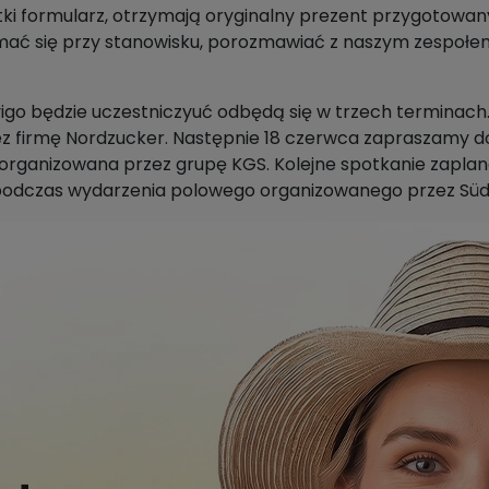
ótki formularz, otrzymają oryginalny prezent przygotowan
ć się przy stanowisku, porozmawiać z naszym zespołem i
vigo będzie uczestniczyuć odbędą się w trzech terminach
 firmę Nordzucker. Następnie 18 czerwca zapraszamy d
a organizowana przez grupę KGS. Kolejne spotkanie zapl
podczas wydarzenia polowego organizowanego przez Süd