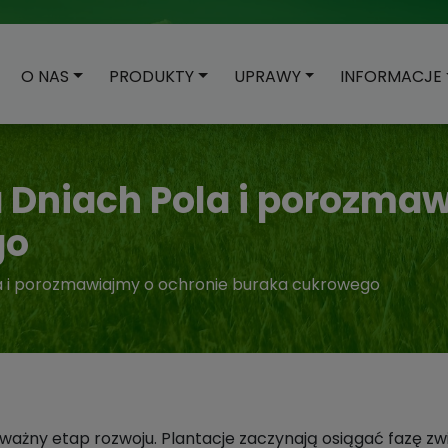
O NAS
PRODUKTY
UPRAWY
INFORMACJE
 Dniach Pola i porozma
go
la i porozmawiajmy o ochronie buraka cukrowego
ażny etap rozwoju. Plantacje zaczynają osiągać fazę zw