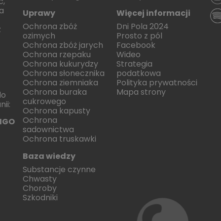
ć,
la
Uprawy
Więcej informacji
Ochrona zbóż
Dni Pola 2024
z
ozimych
Prosto z pól
Ochrona zbóż jarych
Facebook
Ochrona rzepaku
Wideo
Ochrona kukurydzy
Strategia
Ochrona słonecznika
podatkowa
Ochrona ziemniaka
Polityka prywatności
Ochrona buraka
Mapa strony
do
cukrowego
ii:
Ochrona kapusty
Ochrona
IGO
sadownictwa
Ochrona truskawki
Baza wiedzy
Substancje czynne
Chwasty
Choroby
Szkodniki