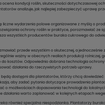
 ocena kondycji roślin, skuteczności dotychczasowej och
antatorów analizuje, jak najlepiej zabezpieczyć uprawę 
ię liczne wydarzenia polowe organizowane z myślą o pro
ozwiązania ochrony roślin w praktyce, porozmawiać ze sp
asza wszystkich producentów buraka cukrowego do odwi
mawiać przede wszystkim o skutecznej, a jednocześnie z
ólnie ważny w obecnych realiach produkcji rolniczej, gdz
ie do kosztów. Odpowiednio dobrana technologia ochrony 
asować działania do rzeczywistych potrzeb uprawy.
będą dostępni dla plantatorów, którzy chcą dowiedzieć 
kazja, aby zadać pytania dotyczące prowadzenia planta
ać o możliwościach dopasowania technologii do lokalny
kie działania warto zaplanować w kolejnych etapach weget
eka również specjalna niespodzianka. Plantatorzy burak