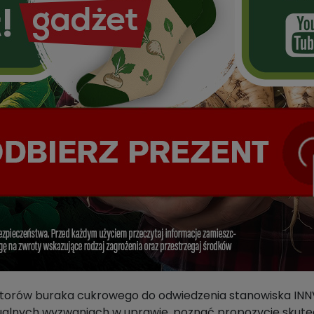
torów buraka cukrowego do odwiedzenia stanowiska INNV
alnych wyzwaniach w uprawie, poznać propozycje skutecz