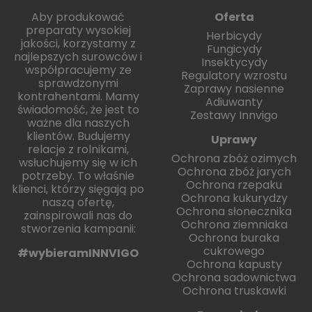
Aby produkować
Oferta
preparaty wysokiej
Herbicydy
jakości, korzystamy z
Fungicydy
najlepszych surowców i
Insektycydy
współpracujemy ze
Regulatory wzrostu
sprawdzonymi
Zaprawy nasienne
kontrahentami. Mamy
Adiuwanty
świadomość, że jest to
Zestawy Innvigo
ważne dla naszych
klientów. Budujemy
Uprawy
relacje z rolnikami,
Ochrona zbóż ozimych
wsłuchujemy się w ich
Ochrona zbóż jarych
potrzeby. To właśnie
Ochrona rzepaku
klienci, którzy sięgają po
Ochrona kukurydzy
naszą ofertę,
Ochrona słonecznika
zainspirowali nas do
Ochrona ziemniaka
stworzenia kampanii:
Ochrona buraka
cukrowego
#wybieramINNVIGO
Ochrona kapusty
Ochrona sadownictwa
Ochrona truskawki