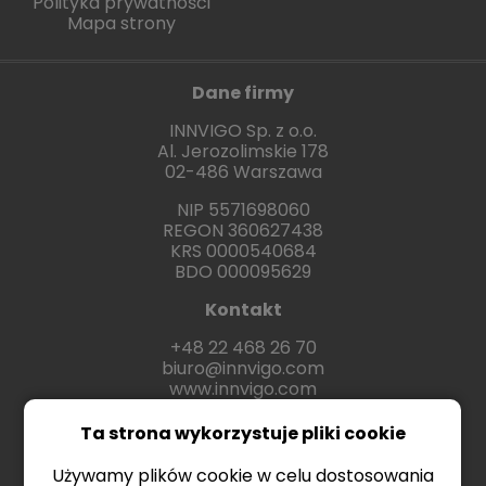
Polityka prywatności
Mapa strony
Dane firmy
INNVIGO Sp. z o.o.
Al. Jerozolimskie 178
02-486 Warszawa
NIP 5571698060
REGON 360627438
KRS 0000540684
BDO 000095629
Kontakt
+48 22 468 26 70
biuro@innvigo.com
www.innvigo.com
Ta strona wykorzystuje pliki cookie
Używamy plików cookie w celu dostosowania