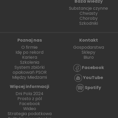
Baza wiedzy
Substancje czynne
Chwasty
Choroby
Szkodniki
Poznaj nas
Kontakt
O firmie
Gospodarstwa
Idę po rekord
Sklepy
Kariera
Biuro
Szkolenia
System zbiórki
Facebook
opakowań PSOR
Między Miedzami
YouTube
Więcej informacji
Spotify
Dni Pola 2024
Prosto z pól
Facebook
Wideo
Strategia podatkowa