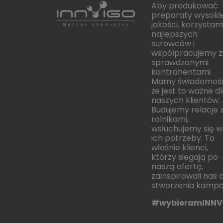
Aby produkować
preparaty wysokie
jakości, korzystam
najlepszych
surowców i
współpracujemy z
sprawdzonymi
kontrahentami.
Mamy świadomoś
że jest to ważne d
naszych klientów.
Budujemy relacje 
rolnikami,
wsłuchujemy się w
ich potrzeby. To
właśnie klienci,
którzy sięgają po
naszą ofertę,
zainspirowali nas 
stworzenia kampan
#wybieramINNV