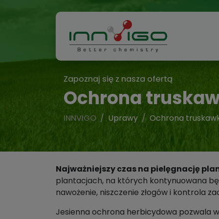
Zapoznaj się z nasza ofertą
Ochrona truskaw
INNVIGO
Uprawy
Ochrona truskawk
Najważniejszy czas na pielęgnację plan
plantacjach, na których kontynuowana będz
nawożenie, niszczenie złogów i kontrola z
Jesienna ochrona herbicydowa pozwala wy