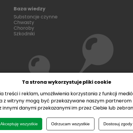
Baza wiedzy
Substancje czynne
Chwasty
Choroby
Szkodniki
Ta strona wykorzystuje pliki cookie
treści i reklam, umożliwienia korzystania z funkcji med
nia z witryny mogą być przekazywane naszym partnerom z
 z innymi danymi przekazanymi im przez Ciebie lub zebran
ci mają charakter wyłącznie informacyjny. W celu zapoznania się ze szczegółowymi infor
Akceptuję wszystkie
Odrzucam wszystkie
Dostosuj zgody
należy korzystać z zachowaniem bezpieczeństwa. Przed każdym użyciem przeczytaj informacj
odków bezpieczeństwa, zmieszczonych w etykiecie.