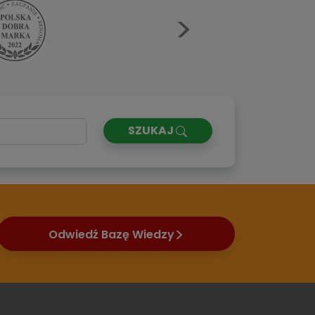
Next
SZUKAJ
Odwiedź Bazę Wiedzy