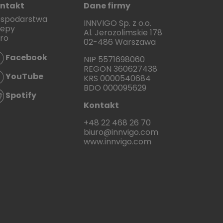
ntakt
Dane firmy
spodarstwa
INNVIGO Sp. z o.o.
lepy
Al. Jerozolimskie 178
uro
02-486 Warszawa
Facebook
NIP 5571698060
REGON 360627438
YouTube
KRS 0000540684
BDO 000095629
Spotify
Kontakt
+48 22 468 26 70
biuro@innvigo.com
www.innvigo.com