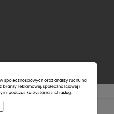
iów społecznościowych oraz analizy ruchu na
 branży reklamowej, społecznościowej i
ymi podczas korzystania z ich usług.
Made & Design Creative Agency
Netimage
macjami na temat produktów i ich stosowania, prosimy o zapoznanie
e zamieszczone w etykiecie i informacje dotyczące produktu. Zwróć