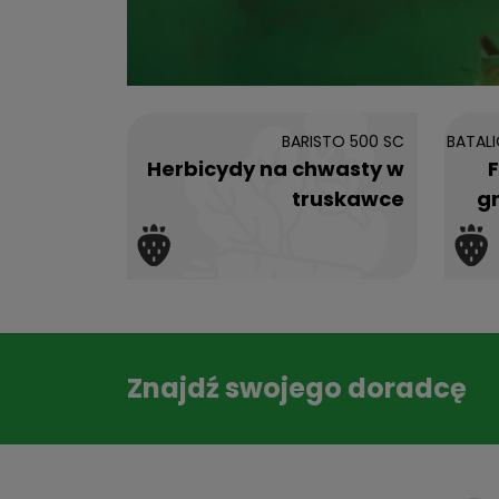
BARISTO 500 SC
BATALI
Herbicydy na chwasty w
truskawce
g
Znajdź swojego doradcę