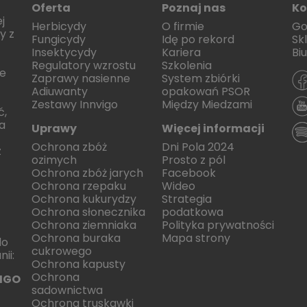
Oferta
Poznaj nas
Ko
j
Herbicydy
O firmie
Go
y z
Fungicydy
Idę po rekord
Sk
Insektycydy
Kariera
Bi
Regulatory wzrostu
Szkolenia
e
Zaprawy nasienne
System zbiórki
Adiuwanty
opakowań PSOR
Zestawy Innvigo
Między Miedzami
ć,
la
Uprawy
Więcej informacji
Ochrona zbóż
Dni Pola 2024
z
ozimych
Prosto z pól
Ochrona zbóż jarych
Facebook
Ochrona rzepaku
Wideo
Ochrona kukurydzy
Strategia
Ochrona słonecznika
podatkowa
Ochrona ziemniaka
Polityka prywatności
Ochrona buraka
Mapa strony
do
cukrowego
ii:
Ochrona kapusty
Ochrona
IGO
sadownictwa
Ochrona truskawki