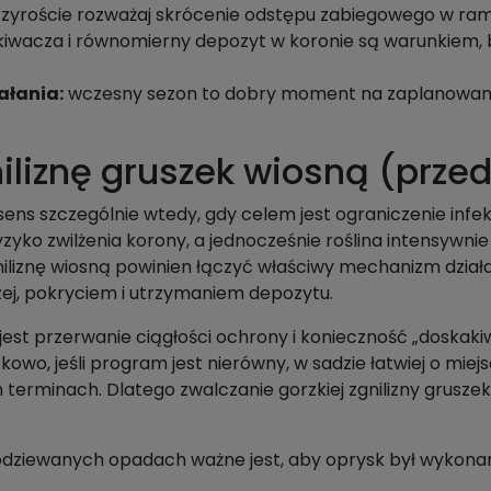
zyroście rozważaj skrócenie odstępu zabiegowego w rama
iwacza i równomierny depozyt w koronie są warunkiem, by „
ałania:
wczesny sezon to dobry moment na zaplanowanie r
iliznę gruszek wiosną (prze
ns szczególnie wtedy, gdy celem jest ograniczenie infekcj
yzyko zwilżenia korony, a jednocześnie roślina intensywn
niliznę wiosną powinien łączyć właściwy mechanizm dział
zej, pokryciem i utrzymaniem depozytu.
est przerwanie ciągłości ochrony i konieczność „doskaki
owo, jeśli program jest nierówny, w sadzie łatwiej o miej
 terminach. Dlatego zwalczanie gorzkiej zgnilizny grusz
dziewanych opadach ważne jest, aby oprysk był wykona