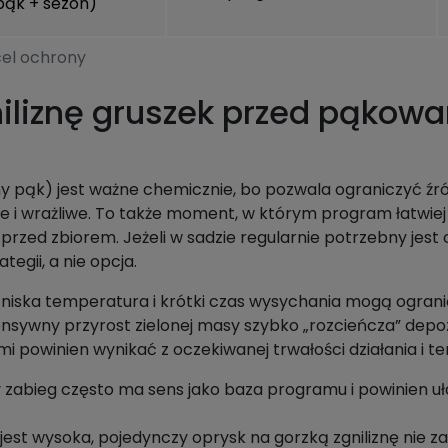
pąk + sezon)
cel ochrony
iliznę gruszek przed pąkowa
 pąk) jest ważne chemicznie, bo pozwala ograniczyć źród
de i wrażliwe. To także moment, w którym program łatwi
ż przed zbiorem. Jeżeli w sadzie regularnie potrzebny jes
egii, a nie opcja.
: niska temperatura i krótki czas wysychania mogą ogran
nsywny przyrost zielonej masy szybko „rozcieńcza” depoz
i powinien wynikać z oczekiwanej trwałości działania i te
zabieg często ma sens jako baza programu i powinien uł
a jest wysoka, pojedynczy oprysk na gorzką zgniliznę nie 