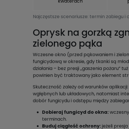
kwaterach
Najczęstsze scenariusze: termin zabiegu i 
Oprysk na gorzką zgn
zielonego pąka
Wczesne okno (przed pąkowaniem i zielony
fungicydową w okresie, gdy tkanki są mło
działania – bez presji „gaszenia pożaru” tu
powinien być traktowany jako element strat
Skuteczność zależy od warunków aplikacji
wgłębnych lub układowych, natomiast inte
dobór fungicydu i odstępu między zabiegam
Dobieraj fungicyd do okna:
wczesny 
terminach.
Buduj ciągłość ochrony:
jeżeli presj