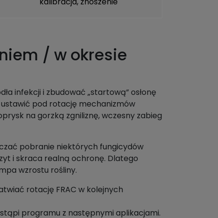
kalibracja, znoszenie
niem / w okresie
ła infekcji i zbudować „startową” osłonę
ej ustawić pod rotację mechanizmów
t oprysk na gorzką zgniliznę, wczesny zabieg
iczać pobranie niektórych fungicydów
yt i skraca realną ochronę. Dlatego
mpa wzrostu rośliny.
atwiać rotację FRAC w kolejnych
zastąpi programu z następnymi aplikacjami.