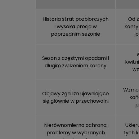
Historia strat pozbiorczych
Od z
i wysoka presja w
konty
poprzednim sezonie
p
Sezon z częstymi opadami i
kwitn
długim zwilżeniem korony
wz
Wzmoc
Objawy zgnilizn ujawniające
koń
się głównie w przechowalni
p
Nierównomierna ochrona:
Ukier
problemy w wybranych
tych k