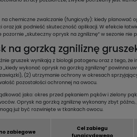
e na chemiczne zwalczanie (fungicydy): kiedy planować o
oraz jak podnieść skuteczność aplikacji. W efekcie łatwi
że pozornie „skuteczny oprysk na zgniliznę” w sezonie nie 
 na gorzką zgniliznę grusze
iźnie gruszek wynikają z biologii patogenu oraz z tego, ż
 „kiedy wykonać oprysk na gorzką zgniliznę” powinna u
, zawiązki), (2) utrzymanie ochrony w okresach sprzyjając
rwałość pozostałości ochronnej na owocu.
kować jako: okres przed pękaniem pąków i zielony pąk, 
woców. Oprysk na gorzką zgniliznę wykonany zbyt późno, „
 mogą już być rozwinięte w tkankach owocu.
Cel zabiegu
no zabiegowe
fungicydowego