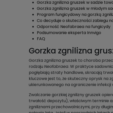
Gorzka zgnilizna gruszek w sadzie t
Gorzka zgnilizna gruszek w młodym sa
Program fungicydowy na gorzką zgnili
Co decyduje o skuteczności zabiegu na
Odporność Neofabraea na fungicydy
Podsumowanie eksperta Innvigo
FAQ
Gorzka zgnilizna gru
Gorzka zgnilizna gruszek to choroba prze
rodzaju
Neofabraea
. W praktyce sadownicz
pogłębiają straty handlowe, skracają trwa
kluczowe jest to, że skuteczny oprysk na
ukierunkowanego na ograniczenie infekcji
Zwalczanie gorzkiej zgnilizny gruszek opi
trwałość depozytu), właściwym terminie ap
zgniliznami przechowalniczymi, przy długi
połowie lata. Jeżeli w poprzednich latac