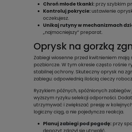
Chroń młode tkanki:
przy szybkim pr
Kontroluj pokrycie:
ustawienie oprysk
oczekujesz.
Unikaj rutyny w mechanizmach dzi
„najmocniejszy” preparat.
Oprysk na gorzką zgn
Zabiegi wiosenne przed kwitnieniem mają se
pozbiorcze. W tym okresie często rośnie r
stabilnej ochrony. Skuteczny oprysk na zg
zabiegu: odpowiednią ilością cieczy roboc
Ryzykiem późnych, spóźnionych zabiegów j
wyższym ryzyku selekcji odporności. Dodatk
utrzymywać i zwiększać presję w kolejnych
logiczny ciąg, a nie pojedyncza reakcja.
Planuj zabiegi pod pogodę:
przy spo
depozyt zdążył się utrwalić.