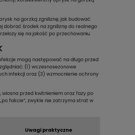
prysk na gorzką zgniliznę, jak budować
ej dobrać środek na zgniliznę do realnego
przełoży się na jakość po przechowaniu.
k
e infekcje mogą następować na długo przed
względniać: (1) wczesnosezonowe
ych infekcji oraz (3) wzmocnienie ochrony
wiosna przed kwitnieniem oraz fazy po
po fakcie”, zwykle nie zatrzyma strat w
Uwagi praktyczne