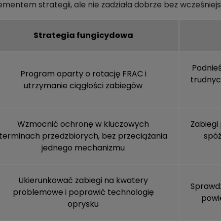
tem strategii, ale nie zadziała dobrze bez wcześniejsze
Strategia fungicydowa
Podnieś
Program oparty o rotację FRAC i
trudnyc
utrzymanie ciągłości zabiegów
Wzmocnić ochronę w kluczowych
Zabiegi
terminach przedzbiorych, bez przeciążania
spóź
jednego mechanizmu
Ukierunkować zabiegi na kwatery
Sprawdz
problemowe i poprawić technologię
powi
oprysku