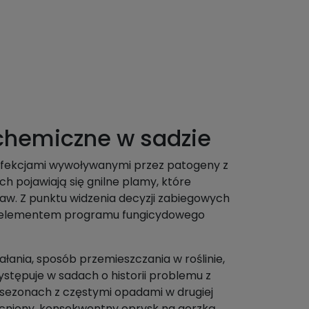
 chemiczne w sadzie
 infekcjami wywoływanymi przez patogeny z
h pojawiają się gnilne plamy, które
taw. Z punktu widzenia decyzji zabiegowych
lecz elementem programu fungicydowego
łania, sposób przemieszczania w roślinie,
ystępuje w sadach o historii problemu z
w sezonach z częstymi opadami w drugiej
mocniony, konsekwentny oprysk na gorzką