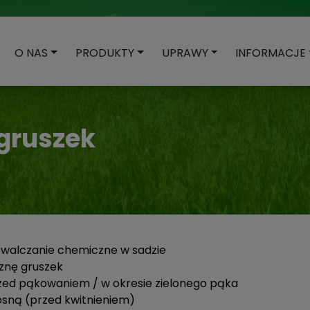
O NAS
PRODUKTY
UPRAWY
INFORMACJE
 gruszek
 zwalczanie chemiczne w sadzie
iznę gruszek
rzed pąkowaniem / w okresie zielonego pąka
osną (przed kwitnieniem)