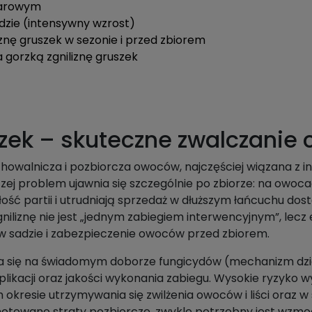
owarowym
dzie (intensywny wzrost)
znę gruszek w sezonie i przed zbiorem
 gorzką zgniliznę gruszek
szek – skuteczne zwalczanie
chowalnicza i pozbiorcza owoców, najczęściej wiązana z
ej problem ujawnia się szczególnie po zbiorze: na owocac
łość partii i utrudniają sprzedaż w dłuższym łańcuchu dos
 zgniliznę nie jest „jednym zabiegiem interwencyjnym”, 
 w sadzie i zabezpieczenie owoców przed zbiorem.
era się na świadomym doborze fungicydów (mechanizm dzia
likacji oraz jakości wykonania zabiegu. Wysokie ryzyko w
m okresie utrzymywania się zwilżenia owoców i liści oraz 
h notowano straty pozbiorcze, zwykle potrzebny jest wz