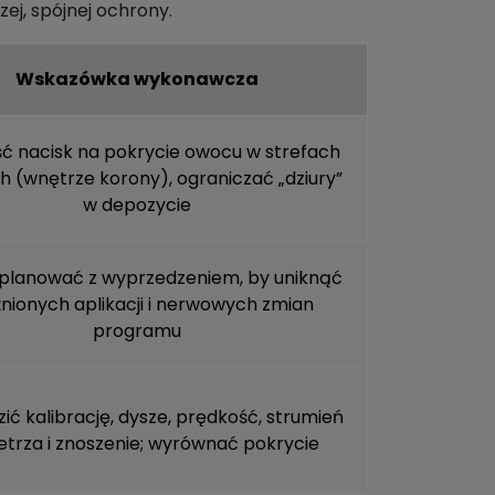
j, spójnej ochrony.
Wskazówka wykonawcza
ć nacisk na pokrycie owocu w strefach
h (wnętrze korony), ograniczać „dziury”
w depozycie
 planować z wyprzedzeniem, by uniknąć
nionych aplikacji i nerwowych zmian
programu
ić kalibrację, dysze, prędkość, strumień
etrza i znoszenie; wyrównać pokrycie