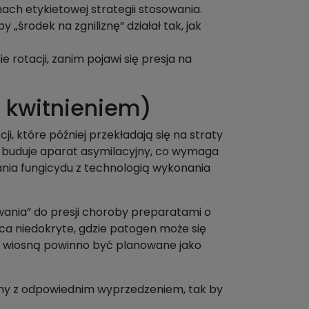
ch etykietowej strategii stosowania.
środek na zgniliznę” działał tak, jak
otacji, zanim pojawi się presja na
d kwitnieniem)
i, które później przekładają się na straty
ie buduje aparat asymilacyjny, co wymaga
ania fungicydu z technologią wykonania
wania” do presji choroby preparatami o
sca niedokryte, gdzie patogen może się
ek wiosną powinno być planowane jako
ny z odpowiednim wyprzedzeniem, tak by