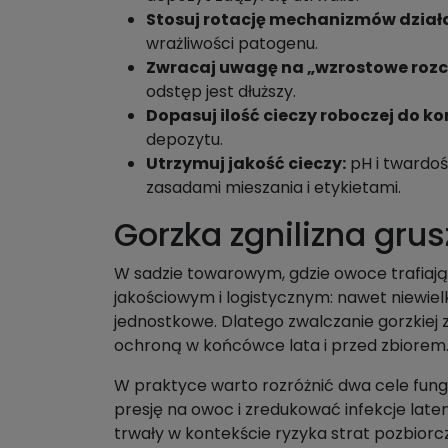
Stosuj rotację mechanizmów dział
wrażliwości patogenu.
Zwracaj uwagę na „wzrostowe rozc
odstęp jest dłuższy.
Dopasuj ilość cieczy roboczej do ko
depozytu.
Utrzymuj jakość cieczy:
pH i twardoś
zasadami mieszania i etykietami.
Gorzka zgnilizna gr
W sadzie towarowym, gdzie owoce trafiają 
jakościowym i logistycznym: nawet niewiel
jednostkowe. Dlatego zwalczanie gorzkiej 
ochroną w końcówce lata i przed zbiorem
W praktyce warto rozróżnić dwa cele fungi
presję na owoc i zredukować infekcje lat
trwały w kontekście ryzyka strat pozbiorc