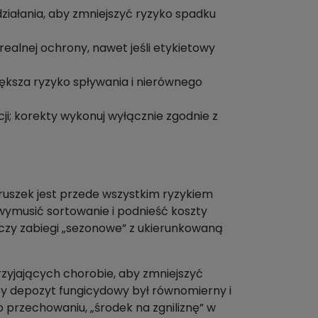
ziałania, aby zmniejszyć ryzyko spadku
 realnej ochrony, nawet jeśli etykietowy
iększa ryzyko spływania i nierównego
i; korekty wykonuj wyłącznie zgodnie z
gruszek jest przede wszystkim ryzykiem
 wymusić sortowanie i podnieść koszty
ączy zabiegi „sezonowe” z ukierunkowaną
rzyjających chorobie, aby zmniejszyć
 by depozyt fungicydowy był równomierny i
o przechowaniu, „środek na zgniliznę” w