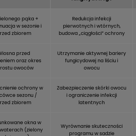
ielonego pąka +
Redukcja infekcji
nuacja w sezonie i
pierwotnych i wtórnych,
rzed zbiorem
budowa „ciągłości” ochrony
Wiosna przed
Utrzymanie aktywnej bariery
ieniem oraz okres
fungicydowej na liściu i
rostu owoców
owocu
nienie ochrony w
Zabezpieczenie skórki owocu
cówce sezonu /
i ograniczenie infekcji
rzed zbiorem
latentnych
unkowane okna w
Wyrównanie skuteczności
waterach (zielony
programu w sadzie