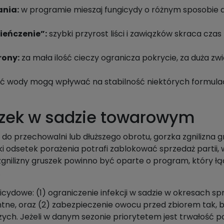
ania:
w programie mieszaj fungicydy o różnym sposobie d
ieńczenie”:
szybki przyrost liści i zawiązków skraca czas
rony:
za mała ilość cieczy ogranicza pokrycie, za duża zw
ć wody mogą wpływać na stabilność niektórych formulacj
uszek w sadzie towarowym
do przechowalni lub dłuższego obrotu, gorzka zgnilizna 
ki odsetek porażenia potrafi zablokować sprzedaż partii,
zgnilizny gruszek powinno być oparte o program, który ł
.
cydowe: (1) ograniczenie infekcji w sadzie w okresach sp
entne, oraz (2) zabezpieczenie owocu przed zbiorem tak,
zych. Jeżeli w danym sezonie priorytetem jest trwałość p