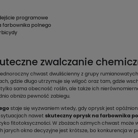
odejście programowe
a farbownika polnego
rbicydy
kuteczne zwalczanie chemic
 jednoroczny chwast dwuliścienny z grupy rumianowatych,
ach, gdzie długo utrzymuje się wilgoć oraz tam, gdzie ws
ylko sama obecność roślin, ale także ich nierównomiern
nio obniża pewność zabiegu.
nego
staje się wyzwaniem wtedy, gdy oprysk jest opóźnion
h sytuacjach nawet
skuteczny oprysk na farbownika p
yko fitotoksyczności. W zbożach ozimych chwast może w
h jarych okno decyzyjne jest krótsze, bo konkurencja w 