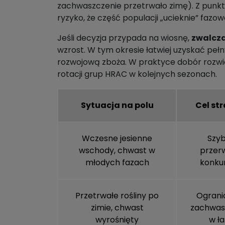
zachwaszczenie przetrwało zimę). Z punktu 
ryzyko, że część populacji „ucieknie” fazow
Jeśli decyzja przypada na wiosnę,
zwalcza
wzrost. W tym okresie łatwiej uzyskać pełn
rozwojową zboża. W praktyce dobór rozwi
rotacji grup HRAC w kolejnych sezonach.
Sytuacja na polu
Cel str
Wczesne jesienne
Szyb
wschody, chwast w
przer
młodych fazach
konkur
Przetrwałe rośliny po
Ograni
zimie, chwast
zachwas
wyrośnięty
w ła