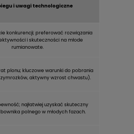
biegu i uwagi technologiczne
e konkurencji; preferować rozwiązania
lektywności i skuteczności na młode
rumianowate.
rat plonu; kluczowe warunki do pobrania
przymrozków, aktywny wzrost chwastu).
wność; najłatwiej uzyskać skuteczny
rbownika polnego w młodych fazach.