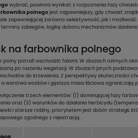
ego
wybrać, powinna wynikać z rozpoznania fazy chwastu
arbownika polnego
jest najpewniejszy, gdy chwast znajdu
 fazie zapewniającej zarówno selektywność, jak i możliwo
erminy zabiegów, logikę doboru mechanizmów działania or
k na farbownika polnego
k polny potrafi wschodzić falami. W zbożach ozimych okno
wiosną po ruszeniu wegetacji. W zbożach jarych podstaw
d wschodów do krzewienia. Z perspektywy skuteczności ch
 a warstwa wosków i gęstsza masa liściowa ograniczają p
ączenie trzech elementów: (1) dominującej fazy farbowni
nia oraz (3) warunków do działania herbicydu (temperatu
iewki i starsze rośliny, priorytetem jest dobór strategii
etapowego zgodnego z rejestracją.
jąca