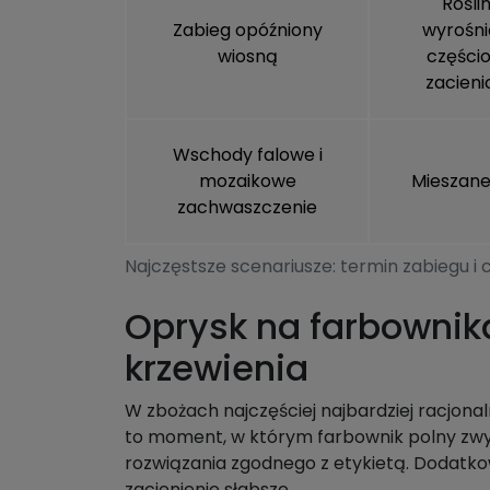
Rośli
Zabieg opóźniony
wyrośni
wiosną
części
zacieni
Wschody falowe i
mozaikowe
Mieszane
zachwaszczenie
Najczęstsze scenariusze: termin zabiegu i 
Oprysk na farbownika
krzewienia
W zbożach najczęściej najbardziej racjon
to moment, w którym farbownik polny zwyk
rozwiązania zgodnego z etykietą. Dodatkow
zacienienie słabsze.