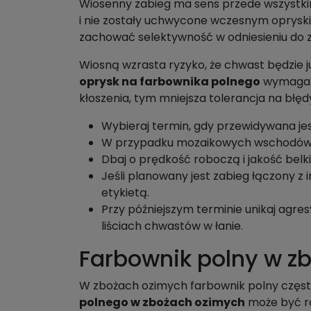
Wiosenny zabieg ma sens przede wszystkim
i nie zostały uchwycone wczesnym opryskiem
zachować selektywność w odniesieniu do zb
Wiosną wzrasta ryzyko, że chwast będzie j
oprysk na farbownika polnego
wymaga ba
kłoszenia, tym mniejsza tolerancja na błę
Wybieraj termin, gdy przewidywana jes
W przypadku mozaikowych wschodów oce
Dbaj o prędkość roboczą i jakość belk
Jeśli planowany jest zabieg łączony z
etykietą.
Przy późniejszym terminie unikaj agres
liściach chwastów w łanie.
Farbownik polny w z
W zbożach ozimych farbownik polny często 
polnego w zbożach ozimych
może być ro