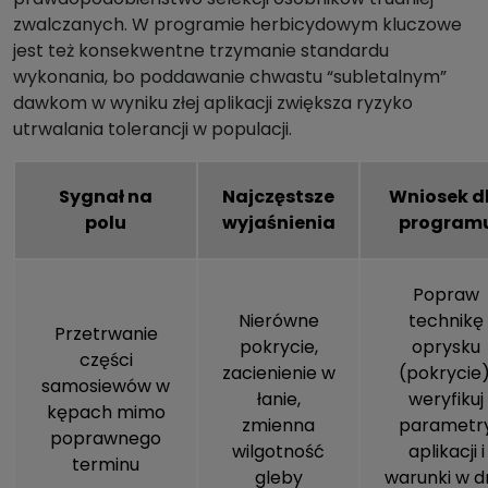
zwalczanych. W programie herbicydowym kluczowe
jest też konsekwentne trzymanie standardu
wykonania, bo poddawanie chwastu “subletalnym”
dawkom w wyniku złej aplikacji zwiększa ryzyko
utrwalania tolerancji w populacji.
Sygnał na
Najczęstsze
Wniosek d
polu
wyjaśnienia
program
Popraw
Nierówne
technikę
Przetrwanie
pokrycie,
oprysku
części
zacienienie w
(pokrycie)
samosiewów w
łanie,
weryfikuj
kępach mimo
zmienna
parametr
poprawnego
wilgotność
aplikacji i
terminu
gleby
warunki w d