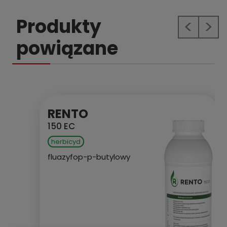
Produkty
Previous
Next
powiązane
RENTO
150 EC
herbicyd
fluazyfop-p-butylowy