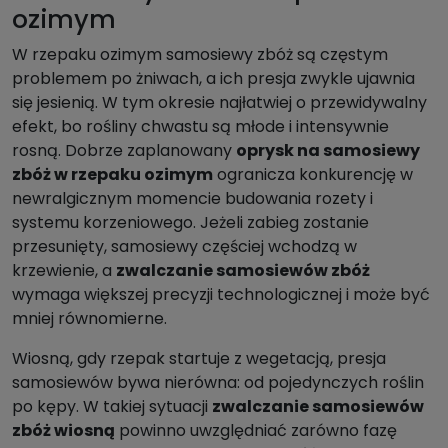
ozimym
W rzepaku ozimym samosiewy zbóż są częstym
problemem po żniwach, a ich presja zwykle ujawnia
się jesienią. W tym okresie najłatwiej o przewidywalny
efekt, bo rośliny chwastu są młode i intensywnie
rosną. Dobrze zaplanowany
oprysk na samosiewy
zbóż w rzepaku ozimym
ogranicza konkurencję w
newralgicznym momencie budowania rozety i
systemu korzeniowego. Jeżeli zabieg zostanie
przesunięty, samosiewy częściej wchodzą w
krzewienie, a
zwalczanie samosiewów zbóż
wymaga większej precyzji technologicznej i może być
mniej równomierne.
Wiosną, gdy rzepak startuje z wegetacją, presja
samosiewów bywa nierówna: od pojedynczych roślin
po kępy. W takiej sytuacji
zwalczanie samosiewów
zbóż wiosną
powinno uwzględniać zarówno fazę