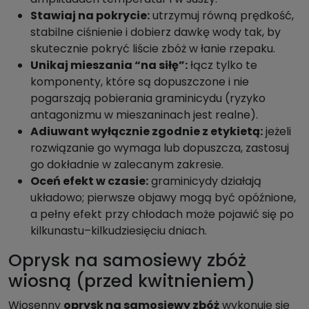
Stawiaj na pokrycie:
utrzymuj równą prędkość,
stabilne ciśnienie i dobierz dawkę wody tak, by
skutecznie pokryć liście zbóż w łanie rzepaku.
Unikaj mieszania “na siłę”:
łącz tylko te
komponenty, które są dopuszczone i nie
pogarszają pobierania graminicydu (ryzyko
antagonizmu w mieszaninach jest realne).
Adiuwant wyłącznie zgodnie z etykietą:
jeżeli
rozwiązanie go wymaga lub dopuszcza, zastosuj
go dokładnie w zalecanym zakresie.
Oceń efekt w czasie:
graminicydy działają
układowo; pierwsze objawy mogą być opóźnione,
a pełny efekt przy chłodach może pojawić się po
kilkunastu–kilkudziesięciu dniach.
Oprysk na samosiewy zbóż
wiosną (przed kwitnieniem)
Wiosenny
oprysk na samosiewy zbóż
wykonuje się