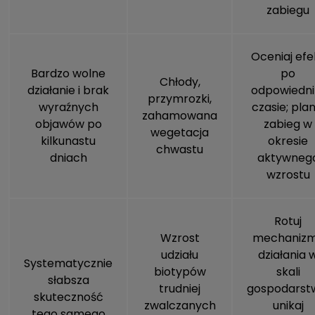
zabiegu
Oceniaj efe
Bardzo wolne
po
Chłody,
działanie i brak
odpowiedn
przymrozki,
wyraźnych
czasie; plan
zahamowana
objawów po
zabieg w
wegetacja
kilkunastu
okresie
chwastu
dniach
aktywneg
wzrostu
Rotuj
Wzrost
mechaniz
udziału
działania 
Systematycznie
biotypów
skali
słabsza
trudniej
gospodarst
skuteczność
zwalczanych
unikaj
tego samego