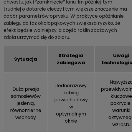
chwastu, jak i “zamknięcie” łanu. Im później, tym
trudniej o dotarcie cieczy i tym większe znaczenie ma
dobór parametrów oprysku. W praktyce opóźnianie
zabiegu do faz okołopąkowych zwiększa ryzyko, że
efekt będzie wolniejszy, a część roślin zbożowych
zdoła utrzymać się do zbioru.
Strategia
Uwagi
Sytuacja
zabiegowa
technologi
Najwyższ
Jednorazowy
Duża presja
przewidywaln
zabieg
samosiewów
kluczowe
powschodowy
jesienią,
pokrycie 
w
równomierne
warunki
optymalnym
wschody
aktywneg
oknie
wzrostu