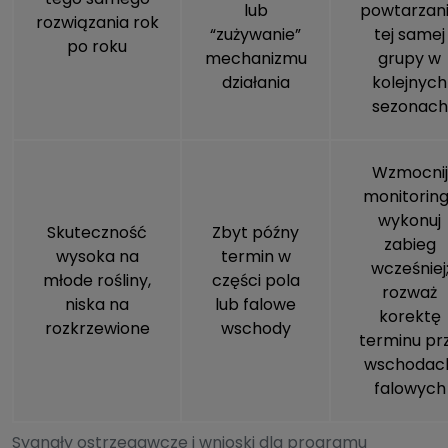
lub
powtarzan
rozwiązania rok
“zużywanie”
tej samej
po roku
mechanizmu
grupy w
działania
kolejnych
sezonach
Wzmocnij
monitoring
wykonuj
Skuteczność
Zbyt późny
zabieg
wysoka na
termin w
wcześniej
młode rośliny,
części pola
rozważ
niska na
lub falowe
korektę
rozkrzewione
wschody
terminu pr
wschodac
falowych
Sygnały ostrzegawcze i wnioski dla programu