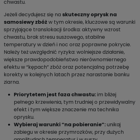
chwastu.
Jeżeli decydujesz się na
skuteczny oprysk na
samosiewy zbóż
w tym okresie, kluczowe są warunki
sprzyjające translokacji środka: aktywny wzrost
chwastu, brak stresu suszowego, stabilne
temperatury w dzień i noc oraz poprawne pokrycie.
Należy też uwzględnić ryzyka: wolniejsze działanie,
większe prawdopodobieństwo nierównomiernego
efektu w “kępach” zbóż oraz potencjalną potrzebę
korekty w kolejnych latach przez narastanie banku
ziarna.
Priorytetem jest faza chwastu:
im bliżej
pełnego krzewienia, tym trudniej o przewidywalny
efekt i tym większe znaczenie ma technika
oprysku.
Wybieraj warunki “na pobieranie”:
unikaj
zabiegu w okresie przymrozków, przy dużych
amplitudach temperatur i w suszy.