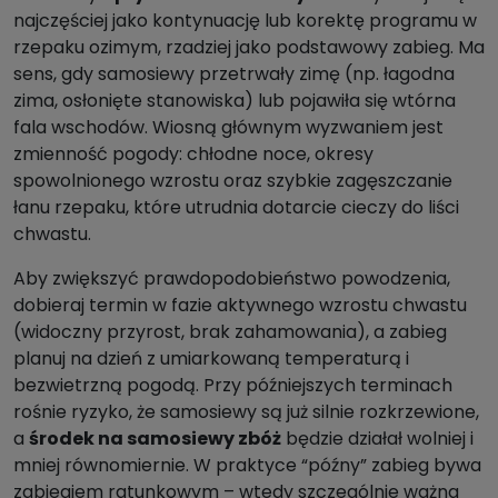
najczęściej jako kontynuację lub korektę programu w
rzepaku ozimym, rzadziej jako podstawowy zabieg. Ma
sens, gdy samosiewy przetrwały zimę (np. łagodna
zima, osłonięte stanowiska) lub pojawiła się wtórna
fala wschodów. Wiosną głównym wyzwaniem jest
zmienność pogody: chłodne noce, okresy
spowolnionego wzrostu oraz szybkie zagęszczanie
łanu rzepaku, które utrudnia dotarcie cieczy do liści
chwastu.
Aby zwiększyć prawdopodobieństwo powodzenia,
dobieraj termin w fazie aktywnego wzrostu chwastu
(widoczny przyrost, brak zahamowania), a zabieg
planuj na dzień z umiarkowaną temperaturą i
bezwietrzną pogodą. Przy późniejszych terminach
rośnie ryzyko, że samosiewy są już silnie rozkrzewione,
a
środek na samosiewy zbóż
będzie działał wolniej i
mniej równomiernie. W praktyce “późny” zabieg bywa
zabiegiem ratunkowym – wtedy szczególnie ważna