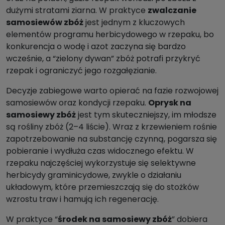
dużymi stratami ziarna. W praktyce
zwalczanie
samosiewów zbóż
jest jednym z kluczowych
elementów programu herbicydowego w rzepaku, bo
konkurencja o wodę i azot zaczyna się bardzo
wcześnie, a “zielony dywan” zbóż potrafi przykryć
rzepak i ograniczyć jego rozgałęzianie.
Decyzje zabiegowe warto opierać na fazie rozwojowej
samosiewów oraz kondycji rzepaku.
Oprysk na
samosiewy zbóż
jest tym skuteczniejszy, im młodsze
są rośliny zbóż (2–4 liście). Wraz z krzewieniem rośnie
zapotrzebowanie na substancję czynną, pogarsza się
pobieranie i wydłuża czas widocznego efektu. W
rzepaku najczęściej wykorzystuje się selektywne
herbicydy graminicydowe, zwykle o działaniu
układowym, które przemieszczają się do stożków
wzrostu traw i hamują ich regenerację.
W praktyce “
środek na samosiewy zbóż
” dobiera