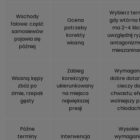
Wybierz ter
Wschody
Ocena
gdy wtórna 
falowe: część
potrzeby
ma 2–4 liśc
samosiewów
korekty
uwzględnij ry
pojawia się
wiosną
antagonizm
później
mieszanina
Zabieg
Wymagan
Wiosną kępy
korekcyjny
dobre dotar
zbóż po
ukierunkowany
cieczy d
zimie, rzepak
na miejsca
chwastu; ef
gęsty
największej
wolniejszy p
presji
chłodac
Późne
Wysokie
terminy
Interwencja
wymagani