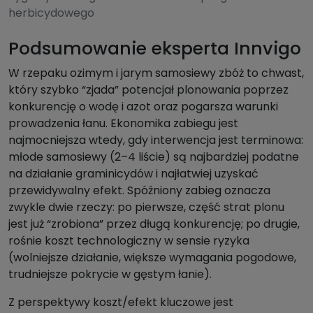
herbicydowego
Podsumowanie eksperta Innvigo
W rzepaku ozimym i jarym samosiewy zbóż to chwast,
który szybko “zjada” potencjał plonowania poprzez
konkurencję o wodę i azot oraz pogarsza warunki
prowadzenia łanu. Ekonomika zabiegu jest
najmocniejsza wtedy, gdy interwencja jest terminowa:
młode samosiewy (2–4 liście) są najbardziej podatne
na działanie graminicydów i najłatwiej uzyskać
przewidywalny efekt. Spóźniony zabieg oznacza
zwykle dwie rzeczy: po pierwsze, część strat plonu
jest już “zrobiona” przez długą konkurencję; po drugie,
rośnie koszt technologiczny w sensie ryzyka
(wolniejsze działanie, większe wymagania pogodowe,
trudniejsze pokrycie w gęstym łanie).
Z perspektywy koszt/efekt kluczowe jest