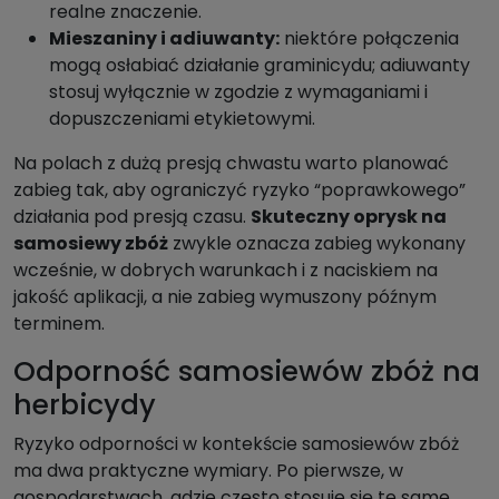
realne znaczenie.
Mieszaniny i adiuwanty:
niektóre połączenia
mogą osłabiać działanie graminicydu; adiuwanty
stosuj wyłącznie w zgodzie z wymaganiami i
dopuszczeniami etykietowymi.
Na polach z dużą presją chwastu warto planować
zabieg tak, aby ograniczyć ryzyko “poprawkowego”
działania pod presją czasu.
Skuteczny oprysk na
samosiewy zbóż
zwykle oznacza zabieg wykonany
wcześnie, w dobrych warunkach i z naciskiem na
jakość aplikacji, a nie zabieg wymuszony późnym
terminem.
Odporność samosiewów zbóż na
herbicydy
Ryzyko odporności w kontekście samosiewów zbóż
ma dwa praktyczne wymiary. Po pierwsze, w
gospodarstwach, gdzie często stosuje się te same