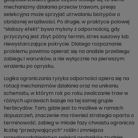
mechanizmy działania przeciw trawom, presja
selekcyjna może sprzyjać utrwalaniu biotypów o
obniżonej wrażliwości. Po drugie, w praktyce polowej
“słabszy efekt” bywa mylony z odpornością, gdy
przyczyną jest zbyt późny termin, stres suszowy lub
niewystarczające pokrycie. Dlatego rozpoznanie
problemu powinno opierać się na analizie przebiegu
zabiegu i warunków, a nie wyłącznie na pierwszym
wrażeniu po oprysku.
Logika ograniczania ryzyka odporności opiera się na
rotacji mechanizmów działania oraz na unikaniu
schematu, w którym rok po roku zwalczanie traw w
różnych uprawach bazuje na tej samej grupie
herbicydów. Tam, gdzie jest to możliwe w ramach
dopuszczeń, znaczenie ma również strategia oparta o
terminowość: zabieg w młode fazy chwastu ogranicza
liczbę “przeżywających” roślin i zmniejsza
prawdopodobieństwo selekcji osobników trudniej