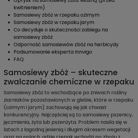
Oprysk na samosiewy zbóż wiosną (przed
kwitnieniem)
Samosiewy zbóż w rzepaku ozimym
Samosiewy zbóż w rzepaku jarym
Co decyduje o skuteczności zabiegu na
samosiewy zbóż
Odporność samosiewów zbóż na herbicydy
Podsumowanie eksperta Innvigo
FAQ
Samosiewy zbóż – skuteczne
zwalczanie chemiczne w rzepaku
Samosiewy zbóż to wschodzące po żniwach rośliny
ziarniaków pozostawionych w glebie, które w rzepaku
(ozimym i jarym) zachowują się jak chwast
konkurencyjny. Najczęściej są to samosiewy pszenicy,
jęczmienia, żyta lub pszenżyta. Problem nasila się w
latach z łagodną jesienią i długim okresem wegetacji
oraz na polach, gdzie rzepak wchodzi po zbożu z