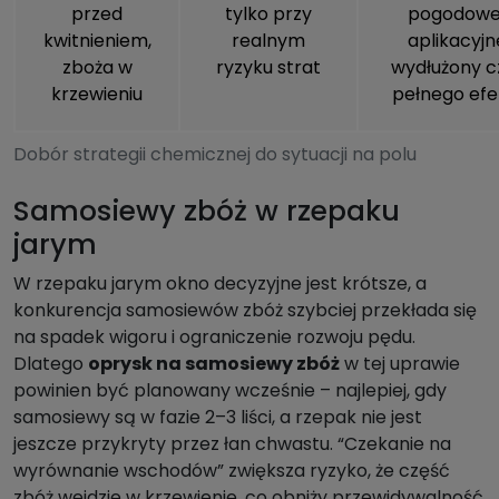
przed
tylko przy
pogodowe 
kwitnieniem,
realnym
aplikacyjn
zboża w
ryzyku strat
wydłużony c
krzewieniu
pełnego efe
Dobór strategii chemicznej do sytuacji na polu
Samosiewy zbóż w rzepaku
jarym
W rzepaku jarym okno decyzyjne jest krótsze, a
konkurencja samosiewów zbóż szybciej przekłada się
na spadek wigoru i ograniczenie rozwoju pędu.
Dlatego
oprysk na samosiewy zbóż
w tej uprawie
powinien być planowany wcześnie – najlepiej, gdy
samosiewy są w fazie 2–3 liści, a rzepak nie jest
jeszcze przykryty przez łan chwastu. “Czekanie na
wyrównanie wschodów” zwiększa ryzyko, że część
zbóż wejdzie w krzewienie, co obniży przewidywalność