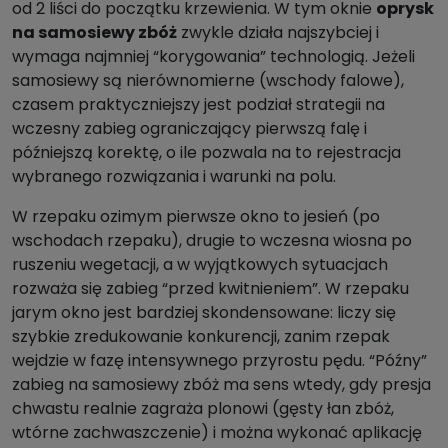
od 2 liści do początku krzewienia. W tym oknie
oprysk
na samosiewy zbóż
zwykle działa najszybciej i
wymaga najmniej “korygowania” technologią. Jeżeli
samosiewy są nierównomierne (wschody falowe),
czasem praktyczniejszy jest podział strategii na
wczesny zabieg ograniczający pierwszą falę i
późniejszą korektę, o ile pozwala na to rejestracja
wybranego rozwiązania i warunki na polu.
W rzepaku ozimym pierwsze okno to jesień (po
wschodach rzepaku), drugie to wczesna wiosna po
ruszeniu wegetacji, a w wyjątkowych sytuacjach
rozważa się zabieg “przed kwitnieniem”. W rzepaku
jarym okno jest bardziej skondensowane: liczy się
szybkie zredukowanie konkurencji, zanim rzepak
wejdzie w fazę intensywnego przyrostu pędu. “Późny”
zabieg na samosiewy zbóż ma sens wtedy, gdy presja
chwastu realnie zagraża plonowi (gęsty łan zbóż,
wtórne zachwaszczenie) i można wykonać aplikację