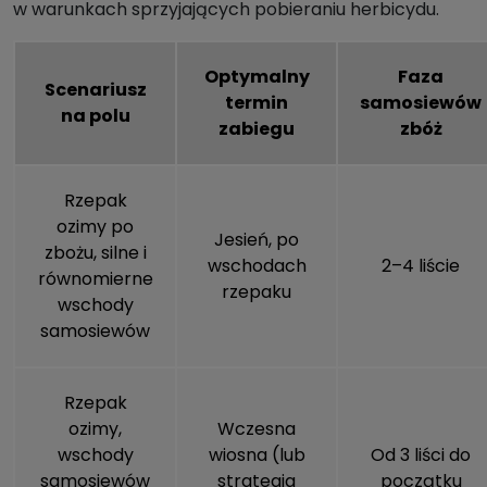
w warunkach sprzyjających pobieraniu herbicydu.
Optymalny
Faza
Scenariusz
termin
samosiewów
na polu
zabiegu
zbóż
Rzepak
ozimy po
Jesień, po
zbożu, silne i
wschodach
2–4 liście
równomierne
rzepaku
wschody
samosiewów
Rzepak
ozimy,
Wczesna
wschody
wiosna (lub
Od 3 liści do
samosiewów
strategia
początku