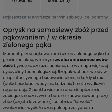
krzewienie
konieczne)
Najczęstsze scenariusze: termin zabiegu i cel ochrony
Oprysk na samosiewy zbóż przed
pąkowaniem / w okresie
zielonego pąka
Moment przed pąkowaniem i okres zielonego pąka to
graniczne okno, w którym
zwalczanie samosiewów
zbóż
bywa jeszcze uzasadnione, ale wymaga większej
dyscypliny technologicznej. Rzepak wchodzi wtedy w
etap intensywnego budowania plonu, a każdy stres
(chłód, niedobór wody, uszkodzenia) może wydłużyć
regenerację. Z punktu widzenia chemii, opóźnienie
zabiegu oznacza zwykle bardziej zaawansowaną fazę
zbóż (często krzewienie), co obniża “łatwość”
zwalczania i wydłuża czas pełnego zasychania