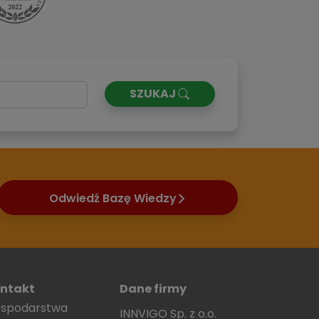
Next
SZUKAJ
Odwiedź Bazę Wiedzy
ntakt
Dane firmy
spodarstwa
INNVIGO Sp. z o.o.