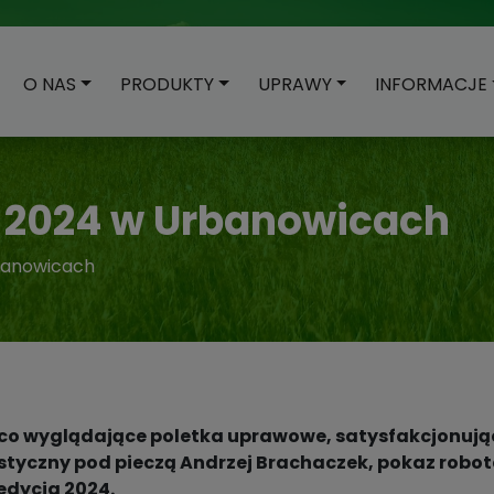
O NAS
PRODUKTY
UPRAWY
INFORMACJE
O 2024 w Urbanowicach
banowicach
o wyglądające poletka uprawowe, satysfakcjonując
czny pod pieczą Andrzej Brachaczek, pokaz robota i
dycja 2024.