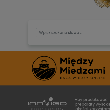
Previous
Aby produkować
preparaty wysokie
jakości, korzystam