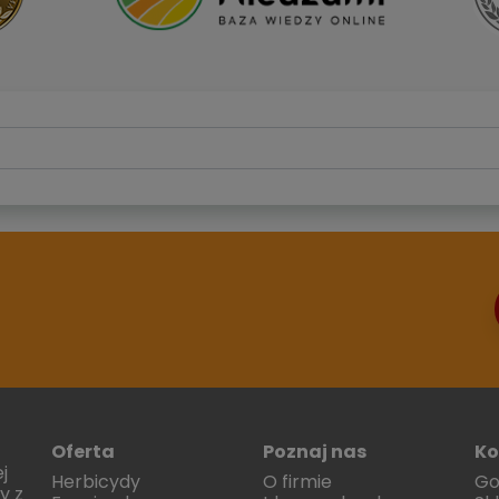
Oferta
Poznaj nas
Ko
j
Herbicydy
O firmie
Go
y z