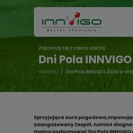
Zapoznaj się z nasza ofertą
Dni Pola INNVIG
INNVIGO
Dni Pola INNVIGO 2024 w Ur
Sprzyjająca aura pogodowa,imponując
zaangażowany Zespół, namiot diagnosty
można podsumować Dni Pola INNVIGO e