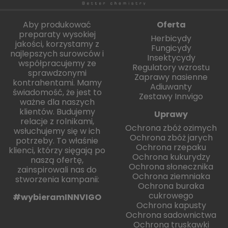
Aby produkować
Oferta
preparaty wysokiej
Herbicydy
jakości, korzystamy z
Fungicydy
najlepszych surowców i
Insektycydy
współpracujemy ze
Regulatory wzrostu
sprawdzonymi
Zaprawy nasienne
kontrahentami. Mamy
Adiuwanty
świadomość, że jest to
Zestawy Innvigo
ważne dla naszych
klientów. Budujemy
Uprawy
relacje z rolnikami,
Ochrona zbóż ozimych
wsłuchujemy się w ich
Ochrona zbóż jarych
potrzeby. To właśnie
Ochrona rzepaku
klienci, którzy sięgają po
Ochrona kukurydzy
naszą ofertę,
Ochrona słonecznika
zainspirowali nas do
Ochrona ziemniaka
stworzenia kampanii:
Ochrona buraka
cukrowego
#wybieramINNVIGO
Ochrona kapusty
Ochrona sadownictwa
Ochrona truskawki