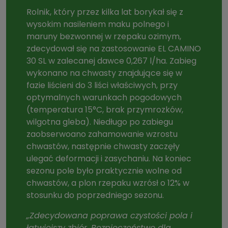
Rolnik, który przez kilka lat borykał się z
wysokim nasileniem maku polnego i
maruny bezwonnej w rzepaku ozimym,
zdecydował się na zastosowanie EL CAMINO
30 SL w zalecanej dawce 0,267 l/ha. Zabieg
wykonano na chwasty znajdujące się w
fazie liścieni do 3 liści właściwych, przy
optymalnych warunkach pogodowych
(temperatura 15°C, brak przymrozków,
wilgotna gleba). Niedługo po zabiegu
zaobserwoano zahamowanie wzrostu
chwastów, następnie chwasty zaczęły
ulegać deformacji i zasychaniu. Na koniec
sezonu pole było praktycznie wolne od
chwastów, a plon rzepaku wzrósł o 12% w
stosunku do poprzedniego sezonu.
„Zdecydowana poprawa czystości pola i
łatwiejszy zbiór. Bezpieczeństwo dla