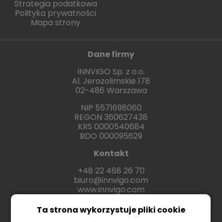
Strategia podatkowa
Polityka prywatności
Mapa strony
Dane firmy
INNVIGO Sp. z o.o.
Al. Jerozolimskie 178
02-486 Warszawa
NIP 5571698060
REGON 360627438
KRS 0000540684
BDO 000095629
Kontakt
+48 22 468 26 70
biuro@innvigo.com
www.innvigo.com
Ta strona wykorzystuje pliki cookie