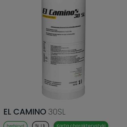
EL CAMINO
30SL
Karta charakterystyki
herbicyd
5L | 1L