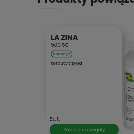
LA ZINA
500 SC
herbicyd
terbutylazyna
5L, 1L
Zobacz szczegóły