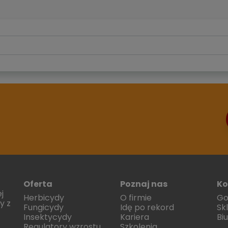
Oferta
Poznaj nas
Ko
j
Herbicydy
O firmie
Go
y z
Fungicydy
Idę po rekord
Sk
Insektycydy
Kariera
Bi
Regulatory wzrostu
Szkolenia