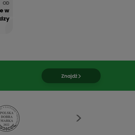
OD
e w
dzy
Znajdź
Next