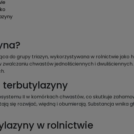
wie
sko
azyny
zyna?
ca do grupy triazyn, wykorzystywana w rolnictwie jako h
w zwalczaniu chwastów jednoliściennych i dwuliściennych.
h.
 terbutylazyny
osystemu II w komórkach chwastów, co skutkuje zahamow
tają się rozwijać, więdną i obumierają. Substancja wnika 
lazyny w rolnictwie