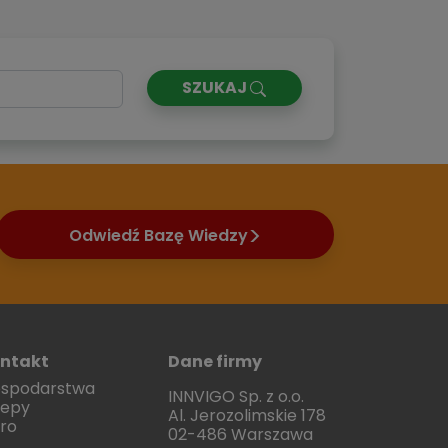
SZUKAJ
Odwiedź Bazę Wiedzy
ntakt
Dane firmy
spodarstwa
INNVIGO Sp. z o.o.
lepy
Al. Jerozolimskie 178
uro
02-486 Warszawa