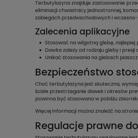
Terbutylazyna znajduje zastosowanie prze
eliminacji chwastnicy jednostronnej, komos
zabiegach przedwschodowych i wczesno
Zalecenia aplikacyjne
Stosować na wilgotną glebę, najlepiej
Dawka zależy od rodzaju gleby i presji
Unikać stosowania na glebach piaszczy
Bezpieczeństwo stos
Choć terbutylazyna jest skuteczna, wymag
ścisłe przestrzeganie dawek i okresów pr
powinna być stosowana w pobliżu zbiorni
Więcej informacji można znaleźć na stroni
Regulacje prawne do
Stosowanie terbutylazyny regulowane jest 