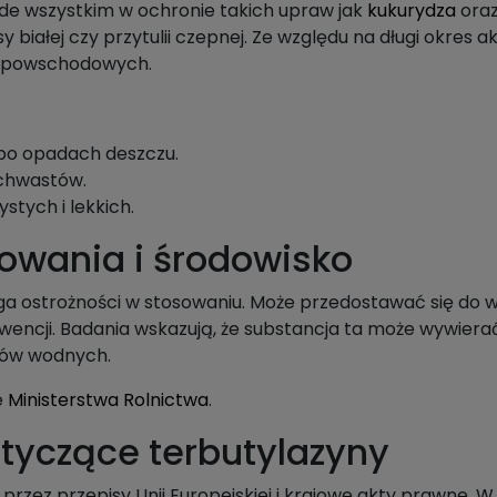
de wszystkim w ochronie takich upraw jak
kukurydza
ora
y białej czy przytulii czepnej. Ze względu na długi okres
-powschodowych.
 po opadach deszczu.
 chwastów.
stych i lekkich.
owania i środowisko
a ostrożności w stosowaniu. Może przedostawać się do w
ewencji. Badania wskazują, że substancja ta może wywier
ków wodnych.
e
Ministerstwa Rolnictwa
.
tyczące terbutylazyny
przez przepisy Unii Europejskiej i krajowe akty prawne. W