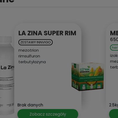
LA ZINA SUPER RIM
METOD
650 WG
ZESTAWY INNVIGO
herbicyd
mezotrion
izoksaflutol
rimsulfuron
mezotrion
terbutylazyna
terbutylazy
Brak danych
2.5kg, 500g
Zobacz szczegóły
Zobac