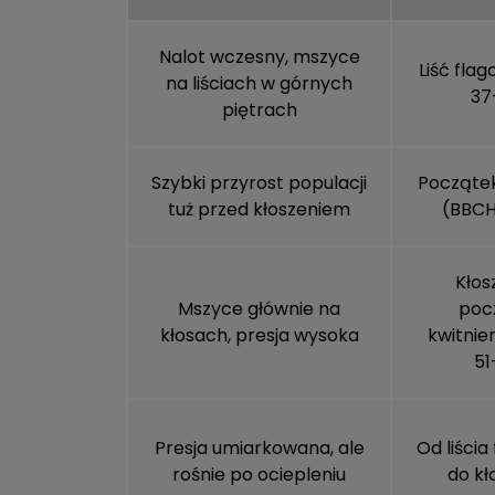
Nalot wczesny, mszyce
Liść fla
na liściach w górnych
37
piętrach
Szybki przyrost populacji
Początek
tuż przed kłoszeniem
(BBCH
Kłos
Mszyce głównie na
poc
kłosach, presja wysoka
kwitnie
51
Presja umiarkowana, ale
Od liści
rośnie po ociepleniu
do kł