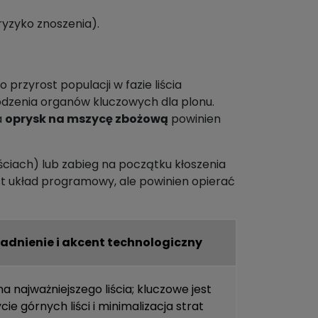
 ryzyko znoszenia).
przyrost populacji w fazie liścia
kodzenia organów kluczowych dla plonu.
a
oprysk na mszycę zbożową
powinien
iściach) lub zabieg na początku kłoszenia
est układ programowy, ale powinien opierać
adnienie i akcent technologiczny
 najważniejszego liścia; kluczowe jest
cie górnych liści i minimalizacja strat