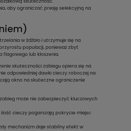
 mozaikową skuteczność.
ia, aby ograniczać presję selekcyjną na
eniem)
rzelania w źdźbło i utrzymuje się na
przyrostu populacji, ponieważ zbyt
a flagowego lub kłoszenia.
zenie skuteczności zabiegu opiera się na
nie odpowiedniej dawki cieczy roboczej na
racają okno na skuteczne ograniczenie
en zabieg może nie zabezpieczyć kluczowych
 ilość cieczy pogarszają pokrycie miejsc
żdy mechanizm daje stabilny efekt w