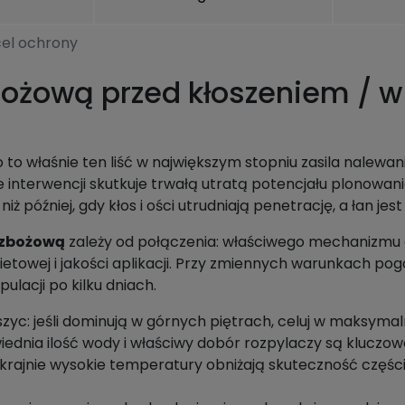
cel ochrony
żową przed kłoszeniem / w f
to właśnie ten liść w największym stopniu zasila nalewani
 interwencji skutkuje trwałą utratą potencjału plonowani
iż później, gdy kłos i ości utrudniają penetrację, a łan jes
 zbożową
zależy od połączenia: właściwego mechanizmu d
etowej i jakości aplikacji. Przy zmiennych warunkach po
pulacji po kilku dniach.
 mszyc: jeśli dominują w górnych piętrach, celuj w maksyma
owiednia ilość wody i właściwy dobór rozpylaczy są kluczow
 skrajnie wysokie temperatury obniżają skuteczność czę