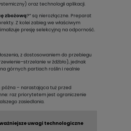
emiczny) oraz technologii aplikacji.
cę zbożową
?” są nierozłączne. Preparat
orekty. Z kolei zabieg we właściwym
malizuje presję selekcyjną na odporność.
łoszenia, z dostosowaniem do przebiegu
zewienie–strzelanie w źdźbło), jednak
 górnych partiach roślin i realnie
ja późna – narastająca tuż przed
nne: raz priorytetem jest ograniczenie
alszego zasiedlania.
ważniejsze uwagi technologiczne