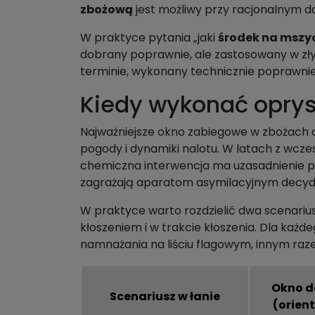
zbożową
jest możliwy przy racjonalnym d
W praktyce pytania „jaki
środek na mszy
dobrany poprawnie, ale zastosowany w złym
terminie, wykonany technicznie poprawnie,
Kiedy wykonać opry
Najważniejsze okno zabiegowe w zbożach o
pogody i dynamiki nalotu. W latach z wcz
chemiczna interwencja ma uzasadnienie prz
zagrażają aparatom asymilacyjnym decydu
W praktyce warto rozdzielić dwa scenariusze
kłoszeniem i w trakcie kłoszenia. Dla każd
namnażania na liściu flagowym, innym razem
Okno d
Scenariusz w łanie
(orien