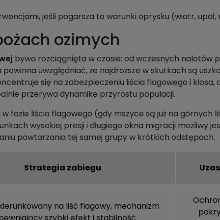
rwencjami, jeśli pogarsza to warunki oprysku (wiatr, upał,
bożach ozimych
wej
bywa rozciągnięta w czasie: od wczesnych nalotów po 
na powinna uwzględniać, że najdroższe w skutkach są usz
ncentruje się na zabezpieczeniu liścia flagowego i kłosa, 
alnie przerywa dynamikę przyrostu populacji.
 w fazie liścia flagowego (gdy mszyce są już na górnych l
unkach wysokiej presji i długiego okna migracji możliwy j
ikaniu powtarzania tej samej grupy w krótkich odstępach.
Strategia zabiegu
Uzas
Ochrona
kierunkowany na liść flagowy, mechanizm
pokry
pewniający szybki efekt i stabilność