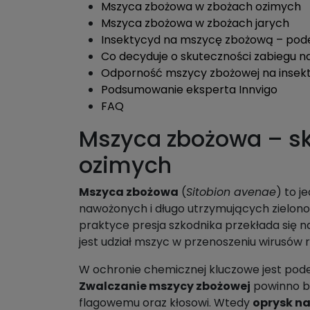
Mszyca zbożowa w zbożach ozimych
Mszyca zbożowa w zbożach jarych
Insektycyd na mszycę zbożową – pod
Co decyduje o skuteczności zabiegu 
Odporność mszycy zbożowej na insek
Podsumowanie eksperta Innvigo
FAQ
Mszyca zbożowa – sk
ozimych
Mszyca zbożowa
(
Sitobion avenae
) to j
nawożonych i długo utrzymujących zieloność
praktyce presja szkodnika przekłada się
jest udział mszyc w przenoszeniu wirusów 
W ochronie chemicznej kluczowe jest podej
Zwalczanie mszycy zbożowej
powinno by
flagowemu oraz kłosowi. Wtedy
oprysk n