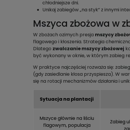
chłodniejsze dni.
Unikaj zabiegów „na styk” z innymi inte
Mszyca zbożowa w z
W zbożach ozimych presja
mszycy zbożo
flagowego i kłoszenia. Strategia chemicz
Dlatego
zwalczanie mszycy zbożowej
ko
być wykonany w oknie, w którym zabieg re
W praktyce najczęściej rozważa się: zabieg
(gdy zasiedlanie kłosa przyspiesza). W war
się na rotacji mechanizmów działania i un
Sytuacja na plantacji
Mszyce głównie na liściu
Zabieg u
flagowym, populacja
za