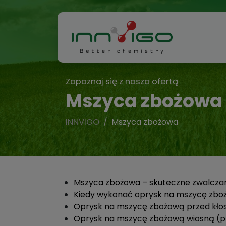
Zapoznaj się z nasza ofertą
Mszyca zbożowa
INNVIGO
Mszyca zbożowa
Mszyca zbożowa – skuteczne zwalcza
Kiedy wykonać oprysk na mszycę zb
Oprysk na mszycę zbożową przed kłosz
Oprysk na mszycę zbożową wiosną (p