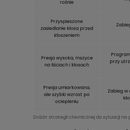
rośnie
Przyspieszone
Zabie
zasiedlanie kłosa przed
kłoszeniem
Programo
Presja wysoka, mszyce
przy utr
na liściach i kłosach
Presja umiarkowana,
Zabieg w 
ale szybki wzrost po
kło
ociepleniu
Dobór strategii chemicznej do sytuacji na 