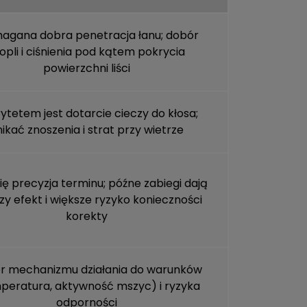
gana dobra penetracja łanu; dobór
opli i ciśnienia pod kątem pokrycia
powierzchni liści
rytetem jest dotarcie cieczy do kłosa;
nikać znoszenia i strat przy wietrze
się precyzja terminu; późne zabiegi dają
zy efekt i większe ryzyko konieczności
korekty
r mechanizmu działania do warunków
peratura, aktywność mszyc) i ryzyka
odporności