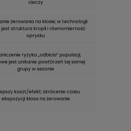
cieczy
nie żerowania na kłosie; w technologii
jest struktura kropli i równomierność
oprysku
niczenie ryzyka „odbicia” populacji;
owe jest unikanie powtórzeń tej samej
grupy w sezonie
lepszy koszt/efekt; skrócenie czasu
ekspozycji kłosa na żerowanie