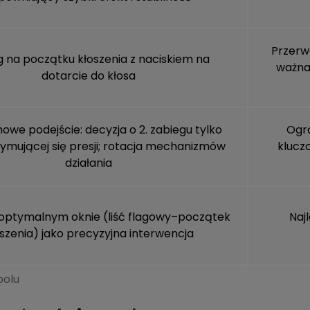
Przerwa
g na początku kłoszenia z naciskiem na
ważna 
dotarcie do kłosa
we podejście: decyzja o 2. zabiegu tylko
Ogra
zymującej się presji; rotacja mechanizmów
klucz
działania
optymalnym oknie (liść flagowy–początek
Naj
szenia) jako precyzyjna interwencja
polu