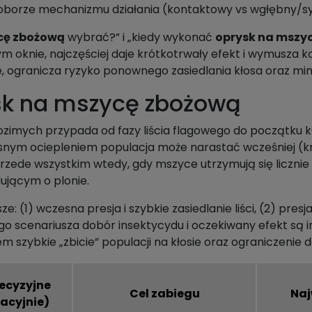
oborze mechanizmu działania (kontaktowy vs wgłębny/syst
cę zbożową
wybrać?” i „kiedy wykonać
oprysk na mszy
 oknie, najczęściej daje krótkotrwały efekt i wymusza k
 ogranicza ryzyko ponownego zasiedlania kłosa oraz mini
sk na mszycę zbożową
zimych przypada od fazy liścia flagowego do początku k
esnym ociepleniem populacja może narastać wcześniej (kr
ede wszystkim wtedy, gdy mszyce utrzymują się licznie na
jącym o plonie.
: (1) wczesna presja i szybkie zasiedlanie liści, (2) pres
ego scenariusza dobór insektycydu i oczekiwany efekt są i
 szybkie „zbicie” populacji na kłosie oraz ograniczenie d
ecyzyjne
Cel zabiegu
Naj
tacyjnie)