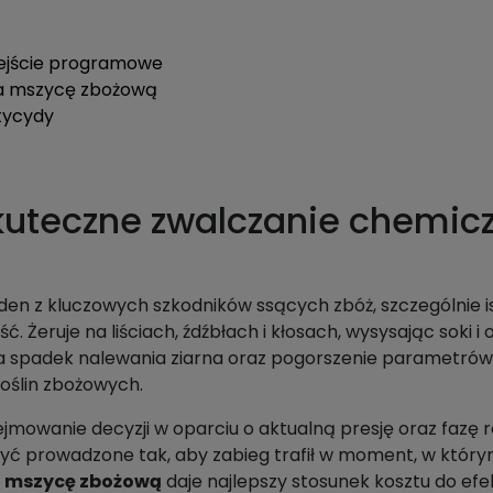
ejście programowe
na mszycę zbożową
tycydy
uteczne zwalczanie chemic
eden z kluczowych szkodników ssących zbóż, szczególnie 
. Żeruje na liściach, źdźbłach i kłosach, wysysając soki i
 na spadek nalewania ziarna oraz pogorszenie parametró
roślin zbożowych.
mowanie decyzji w oparciu o aktualną presję oraz fazę ro
ć prowadzone tak, aby zabieg trafił w moment, w którym p
a mszycę zbożową
daje najlepszy stosunek kosztu do efe