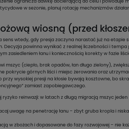
noszenie ogranicza dawkę docierającą do celu i powoduje
sektycydowe w sezonie, planuj rotację mechanizmów działan
ożową wiosną (przed kłosz
sens wtedy, gdy presja zaczyna narastać już na etapie st
m. Decyzja powinna wynikać z realnej liczebności i tempa 
 zasiedleniem łanu i koniecznością korekty w fazie liści
wi mszyc (ciepło, brak opadów, łan długo zielony), zwięks
ne pokrycie górnych liści i miejsc żerowania oraz utrzyma
o przy wysokiej presji na kłosie bywają kosztowne, bo sk
rwencyjnego” zamiast zapobiegawczego.
iaj ryzyko reinwazji: w latach z długą migracją mszyc jed
caj uwagę na penetrację łanu – zbyt gruba kropla i niska
acją w zbożach i dopasowane do fazy rozwojowej – nie ka