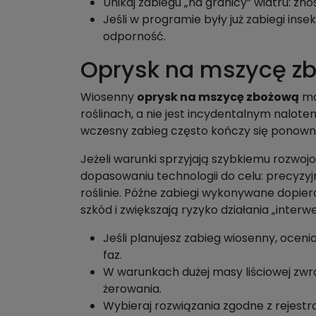
Unikaj zabiegu „na granicy” wiatru: z
Jeśli w programie były już zabiegi in
odporność.
Oprysk na mszycę zb
Wiosenny
oprysk na mszycę zbożową
ma 
roślinach, a nie jest incydentalnym nalote
wczesny zabieg często kończy się ponownym
Jeżeli warunki sprzyjają szybkiemu rozwojo
dopasowaniu technologii do celu: precyzyj
roślinie. Późne zabiegi wykonywane dopier
szkód i zwiększają ryzyko działania „inte
Jeśli planujesz zabieg wiosenny, ocen
faz.
W warunkach dużej masy liściowej zwra
żerowania.
Wybieraj rozwiązania zgodne z rejestr