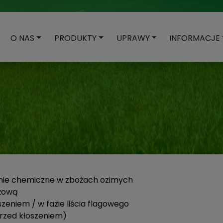
O NAS
PRODUKTY
UPRAWY
INFORMACJE
nie chemiczne w zbożach ozimych
ożową
eniem / w fazie liścia flagowego
rzed kłoszeniem)