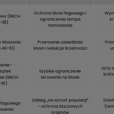
Ochrona liścia flagowego i
Wyma
gowy (BBCH
ograniczenie tempa
kr
–39)
namnażania
 kłoszenia
Przerwanie zasiedlania
Prio
 49–51)
kłosa i redukcja liczebności
u
zenie–
Liczy 
zątek
Szybkie ograniczenie
króts
nia (BBCH
żerowania na kłosie
–61)
Zabieg „na wzrost populacji”
Dobó
a flagowego
– ochrona kluczowych
(tem
oszenia
organów