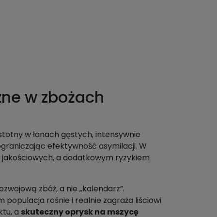
zne w zbożach
istotny w łanach gęstych, intensywnie
 ograniczając efektywność asymilacji. W
w jakościowych, a dodatkowym ryzykiem
zwojową zbóż, a nie „kalendarz”.
opulacja rośnie i realnie zagraża liściowi
ktu, a
skuteczny oprysk na mszycę