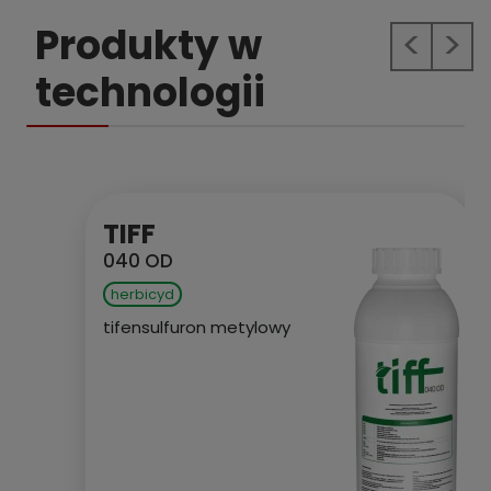
Produkty w
Previous
Next
technologii
TIFF
040 OD
herbicyd
tifensulfuron metylowy