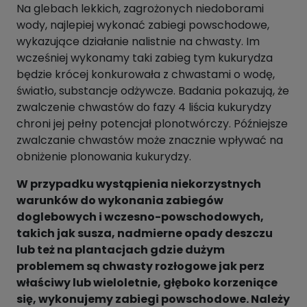
Na glebach lekkich, zagrożonych niedoborami
wody, najlepiej wykonać zabiegi powschodowe,
wykazujące działanie nalistnie na chwasty. Im
wcześniej wykonamy taki zabieg tym kukurydza
będzie krócej konkurowała z chwastami o wodę,
światło, substancje odżywcze. Badania pokazują, że
zwalczenie chwastów do fazy 4 liścia kukurydzy
chroni jej pełny potencjał plonotwórczy. Późniejsze
zwalczanie chwastów może znacznie wpływać na
obniżenie plonowania kukurydzy.
W przypadku wystąpienia niekorzystnych
warunków do wykonania zabiegów
doglebowych i wczesno-powschodowych,
takich jak susza, nadmierne opady deszczu
lub też na plantacjach gdzie dużym
problemem są chwasty rozłogowe jak perz
właściwy lub wieloletnie, głęboko korzeniące
się, wykonujemy zabiegi powschodowe. Należy