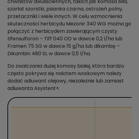
chwastów dwuliściennych, takich jak komosa biła,
szarłat szorstki, psianka czarna, ostrożeń polny,
przetaczniki i wiele innych. W celu wzmocnienia
skuteczności herbicydu Mezonir 340 WG można go
połączyć z herbicydem zawierającym czysty
tifensulforon – Tiff 040 OD w dawce 0,2 l/ha lub
Framen 75 SG w dawce 15 g/ha lub dikambę –
Dikambin 480 SL w dawce 0,5 l/ha.
Do zwalczania dużej komosy białej, która bardzo
często pokrywa się nalotem woskowym należy
dodać adiuwant olejowy, niezależnie lub zamiast
adiuwanta Asystent+.