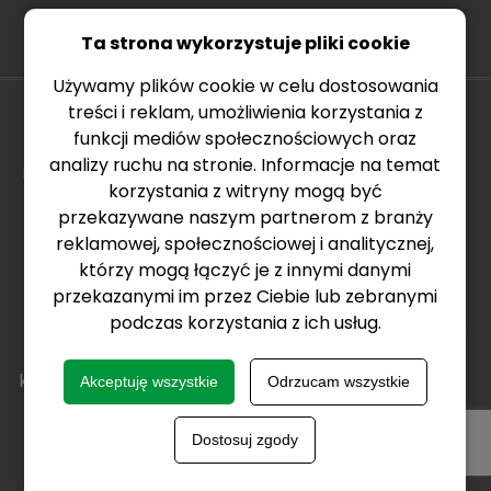
Ta strona wykorzystuje pliki cookie
Używamy plików cookie w celu dostosowania
Aby produkować
Oferta
treści i reklam, umożliwienia korzystania z
preparaty wysokiej
funkcji mediów społecznościowych oraz
Herbicydy
jakości, korzystamy z
Fungicydy
analizy ruchu na stronie. Informacje na temat
najlepszych surowców i
Insektycydy
korzystania z witryny mogą być
współpracujemy ze
Regulatory wzrostu
sprawdzonymi
przekazywane naszym partnerom z branży
Zaprawy nasienne
kontrahentami. Mamy
Adiuwanty
reklamowej, społecznościowej i analitycznej,
świadomość, że jest to
Zestawy Innvigo
którzy mogą łączyć je z innymi danymi
ważne dla naszych
przekazanymi im przez Ciebie lub zebranymi
klientów. Budujemy
Uprawy
relacje z rolnikami,
podczas korzystania z ich usług.
Ochrona zbóż ozimych
wsłuchujemy się w ich
Ochrona zbóż jarych
potrzeby. To właśnie
Ochrona rzepaku
klienci, którzy sięgają po
Akceptuję wszystkie
Odrzucam wszystkie
Ochrona kukurydzy
naszą ofertę,
Ochrona słonecznika
zainspirowali nas do
Ochrona ziemniaka
stworzenia kampanii:
Dostosuj zgody
Ochrona buraka
cukrowego
#wybieramINNVIGO