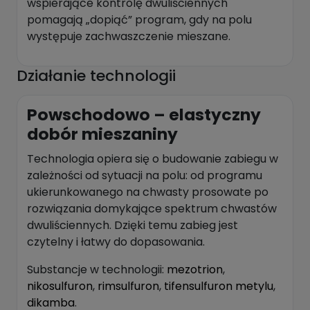
wspierające kontrolę dwuliściennych
pomagają „dopiąć” program, gdy na polu
występuje zachwaszczenie mieszane.
Działanie technologii
Powschodowo – elastyczny
dobór mieszaniny
Technologia opiera się o budowanie zabiegu w
zależności od sytuacji na polu: od programu
ukierunkowanego na chwasty prosowate po
rozwiązania domykające spektrum chwastów
dwuliściennych. Dzięki temu zabieg jest
czytelny i łatwy do dopasowania.
Substancje w technologii:
mezotrion
,
nikosulfuron
,
rimsulfuron
,
tifensulfuron metylu
,
dikamba
.