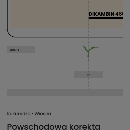
DIKAMBIN
480 S
BBCH
12
Kukurydza • Wiosna
Powschodowa korekta