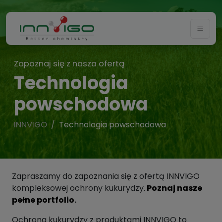
Togg
Zapoznaj się z nasza ofertą
Technologia
powschodowa
INNVIGO
Technologia powschodowa
Zapraszamy do zapoznania się z ofertą INNVIGO
kompleksowej ochrony kukurydzy.
Poznaj nasze
pełne portfolio
.
Ochrona kukurydzy z produktami INNVIGO to