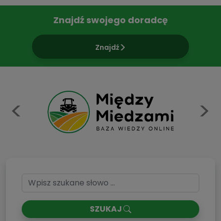
Znajdź swojego doradcę
Znajdź
Previous
N
SZUKAJ