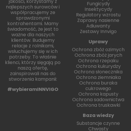
jakości, korzystamy z
Fungicydy
najlepszych surowców i
Insektycydy
współpracujemy ze
Regulatory wzrostu
sprawdzonymi
Zaprawy nasienne
kontrahentami. Mamy
Adiuwanty
świadomość, że jest to
Zestawy Innvigo
ważne dla naszych
klientów. Budujemy
Uprawy
relacje z rolnikami,
Ochrona zbóż ozimych
wsłuchujemy się w ich
Ochrona zbóż jarych
potrzeby. To właśnie
Ochrona rzepaku
klienci, którzy sięgają po
Ochrona kukurydzy
naszą ofertę,
Ochrona słonecznika
zainspirowali nas do
Ochrona ziemniaka
stworzenia kampanii:
Ochrona buraka
cukrowego
#wybieramINNVIGO
Ochrona kapusty
Ochrona sadownictwa
Ochrona truskawki
Baza wiedzy
Substancje czynne
Chwasty