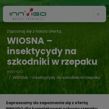
Togg
Zapoznaj się z nasza ofertą
WIOSNA –
insektycydy na
szkodniki w rzepaku
INNVIGO
WIOSNA – insektycydy na szkodniki w rzepaku
Zapraszamy do zapoznania się z ofertą
INNVIGO dla kompleksowej ochrony rzepaku