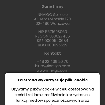
Dane firmy
INNVIGO Sp. z o.o.
Al. Jerozolimskie 178
02-486 Warszawa
NIP 5571698060
REGON 360627438
KRS 0000540684
BDO 000095629
Kontakt
+48 22 468 26 70
biuro@innvigo.com
www.innvigo.com
Ta strona wykorzystuje pliki cookie
Używamy plików cookie w celu dostosowania
treści i reklam, umożliwienia korzystania z
funkcji mediów społecznościowych oraz