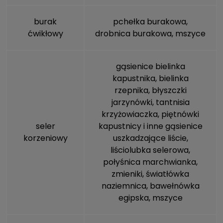
burak
pchełka burakowa
,
ćwikłowy
drobnica burakowa
,
mszyce
gąsienice bielinka
kapustnika
, bielinka
rzepnika, błyszczki
jarzynówki, tantnisia
krzyżowiaczka, piętnówki
seler
kapustnicy i inne gąsienice
korzeniowy
uszkadzające liście,
liściolubka selerowa,
połyśnica marchwianka,
zmieniki,
światłówka
naziemnica
, bawełnówka
egipska,
mszyce