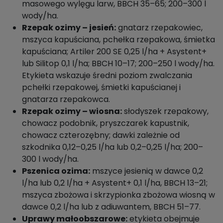
masowego wylęgu larw, BBCH 35–65; 200–300 l
wody/ha.
Rzepak ozimy – jesień:
gnatarz rzepakowiec,
mszyca kapuściana, pchełka rzepakowa, śmietka
kapuściana; Artiler 200 SE 0,25 l/ha + Asystent+
lub Silitop 0,1 l/ha; BBCH 10–17; 200–250 l wody/ha.
Etykieta wskazuje średni poziom zwalczania
pchełki rzepakowej, śmietki kapuścianej i
gnatarza rzepakowca.
Rzepak ozimy – wiosna:
słodyszek rzepakowy,
chowacz podobnik, pryszczarek kapustnik,
chowacz czterozębny; dawki zależnie od
szkodnika 0,12–0,25 l/ha lub 0,2–0,25 l/ha; 200–
300 l wody/ha.
Pszenica ozima:
mszyce jesienią w dawce 0,2
l/ha lub 0,2 l/ha + Asystent+ 0,1 l/ha, BBCH 13–21;
mszyca zbożowa i skrzypionka zbożowa wiosną w
dawce 0,2 l/ha lub z adiuwantem, BBCH 51–77.
Uprawy małoobszarowe:
etykieta obejmuje