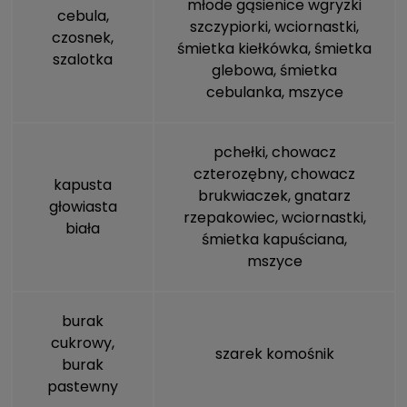
młode gąsienice wgryzki
cebula,
szczypiorki, wciornastki,
czosnek,
śmietka kiełkówka
,
śmietka
szalotka
glebowa
,
śmietka
cebulanka
,
mszyce
pchełki,
chowacz
czterozębny
,
chowacz
kapusta
brukwiaczek
,
gnatarz
głowiasta
rzepakowiec
, wciornastki,
biała
śmietka kapuściana
,
mszyce
burak
cukrowy,
szarek komośnik
burak
pastewny