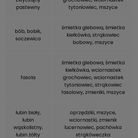
pastewny
tytoniowiec,
mszyce
śmietka glebowa
,
śmietka
bób, bobik,
kiełkówka
, strąkowiec
soczewica
bobowy,
mszyce
śmietka glebowa
,
śmietka
kiełkówka
, wciornastek
fasola
grochowiec, wciornastek
tytoniowiec, strąkowiec
fasolowy, zmieniki,
mszyce
łubin biały,
oprzędziki,
mszyce
,
łubin
wciornastki, zmienik
wąskolistny,
lucernowiec, pachówka
łubin żółty
strąkóweczka