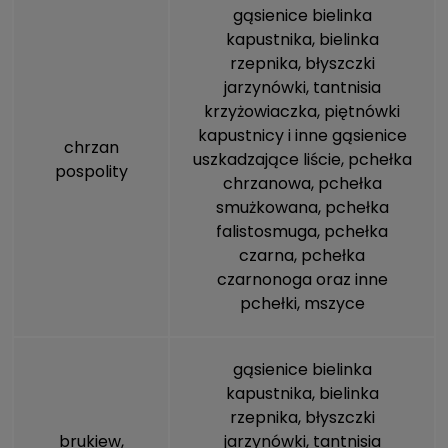
gąsienice bielinka
kapustnika
, bielinka
rzepnika, błyszczki
jarzynówki, tantnisia
krzyżowiaczka, piętnówki
kapustnicy i inne gąsienice
chrzan
uszkadzające liście,
pchełka
pospolity
chrzanowa
,
pchełka
smużkowana
,
pchełka
falistosmuga
,
pchełka
czarna
,
pchełka
czarnonoga
oraz inne
pchełki,
mszyce
gąsienice bielinka
kapustnika
, bielinka
rzepnika, błyszczki
brukiew,
jarzynówki, tantnisia