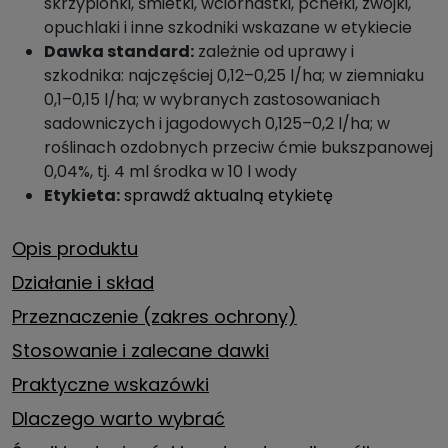
skrzypionki, śmietki, wciornastki, pchełki, zwójki,
opuchlaki i inne szkodniki wskazane w etykiecie
Dawka standard:
zależnie od uprawy i
szkodnika: najczęściej 0,12–0,25 l/ha; w ziemniaku
0,1–0,15 l/ha; w wybranych zastosowaniach
sadowniczych i jagodowych 0,125–0,2 l/ha; w
roślinach ozdobnych przeciw ćmie bukszpanowej
0,04%, tj. 4 ml środka w 10 l wody
Etykieta:
sprawdź aktualną etykietę
Opis produktu
Działanie i skład
Przeznaczenie (zakres ochrony)
Stosowanie i zalecane dawki
Praktyczne wskazówki
Dlaczego warto wybrać