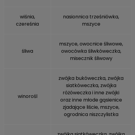
wiśnia,
nasionnica trześniówka,
czereśnia
mszyce
mszyce
, owocnice śliwowe,
śliwa
owocówka śliwkóweczka,
misecznik śliwowy
zwójka bukóweczka, zwójka
siatkóweczka, zwójka
różóweczka i inne zwójki
winorośl
oraz inne młode gąsienice
zjadające liście,
mszyce
,
ogrodnica niszczylistka
zwójka siatkóweczka, zwójka