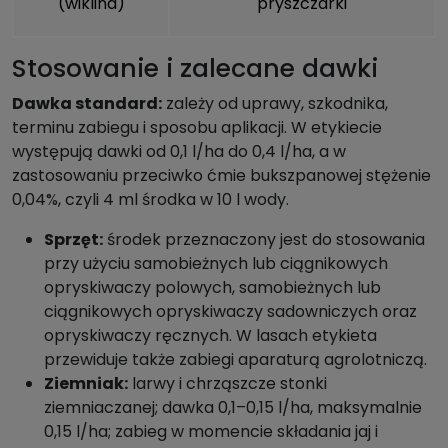
(wiklina)
pryszczarki
Stosowanie i zalecane dawki
Dawka standard:
zależy od uprawy, szkodnika,
terminu zabiegu i sposobu aplikacji. W etykiecie
występują dawki od 0,1 l/ha do 0,4 l/ha, a w
zastosowaniu przeciwko ćmie bukszpanowej stężenie
0,04%, czyli 4 ml środka w 10 l wody.
Sprzęt:
środek przeznaczony jest do stosowania
przy użyciu samobieżnych lub ciągnikowych
opryskiwaczy polowych, samobieżnych lub
ciągnikowych opryskiwaczy sadowniczych oraz
opryskiwaczy ręcznych. W lasach etykieta
przewiduje także zabiegi aparaturą agrolotniczą.
Ziemniak:
larwy i chrząszcze stonki
ziemniaczanej; dawka 0,1–0,15 l/ha, maksymalnie
0,15 l/ha; zabieg w momencie składania jaj i