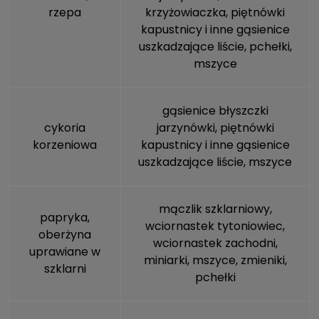
rzepa
krzyżowiaczka, piętnówki
kapustnicy i inne gąsienice
uszkadzające liście, pchełki,
mszyce
gąsienice błyszczki
cykoria
jarzynówki, piętnówki
korzeniowa
kapustnicy i inne gąsienice
uszkadzające liście,
mszyce
mączlik szklarniowy,
papryka,
wciornastek tytoniowiec,
oberżyna
wciornastek zachodni,
uprawiane w
miniarki,
mszyce
, zmieniki,
szklarni
pchełki