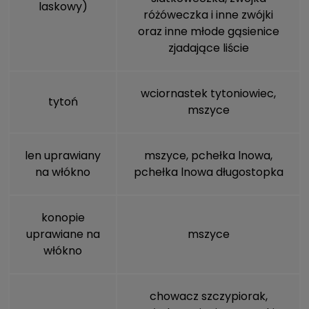
laskowy)
różóweczka i inne zwójki
oraz inne młode gąsienice
zjadające liście
wciornastek tytoniowiec,
tytoń
mszyce
len uprawiany
mszyce
,
pchełka lnowa
,
na włókno
pchełka lnowa długostopka
konopie
uprawiane na
mszyce
włókno
chowacz szczypiorak
,