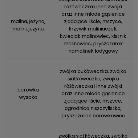
różóweczka i inne zwójki
oraz inne młode gąsienice
malina, jeżyna,
zjadające liście,
mszyce
,
malinojeżyna
krzywik maliniaczek,
kwieciak malinowiec, kistnik
malinowiec,
pryszczarek
namalinek łodygowy
zwójka bukóweczka, zwójka
siatkóweczka, zwójka
różóweczka i inne zwójki
borówka
oraz inne młode gąsienice
wysoka
zjadające liście,
mszyce
,
ogrodnica niszczylistka,
pryszczarek borówkowiec
zwójka siatkóweczka, zwójka