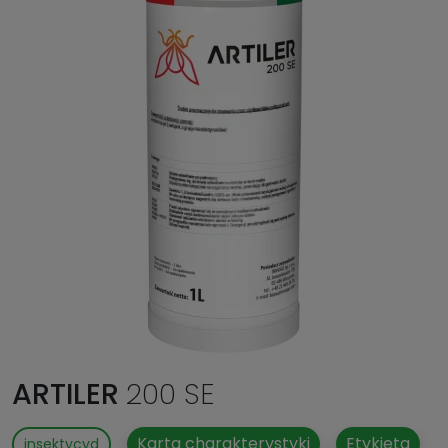
ARTILER
200 SE
Karta charakterystyki
Etykieta
insektycyd