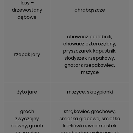
lasy –
drzewostany
chrabąszcze
dębowe
chowacz podobnik
,
chowacz czterozębny
,
pryszczarek kapustnik
,
rzepak jary
słodyszek rzepakowy
,
gnatarz rzepakowiec
,
mszyce
żyto jare
mszyce
,
skrzypionki
groch
strąkowiec grochowy,
zwyczajny
śmietka glebowa
,
śmietka
siewny, groch
kiełkówka
, wciornastek
zwyczajny
grochowiec, wciornastek