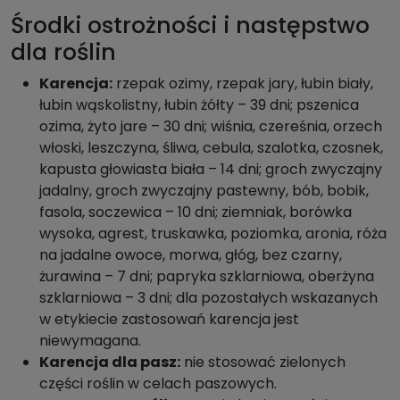
Środki ostrożności i następstwo
dla roślin
Karencja:
rzepak ozimy, rzepak jary, łubin biały,
łubin wąskolistny, łubin żółty – 39 dni; pszenica
ozima, żyto jare – 30 dni; wiśnia, czereśnia, orzech
włoski, leszczyna, śliwa, cebula, szalotka, czosnek,
kapusta głowiasta biała – 14 dni; groch zwyczajny
jadalny, groch zwyczajny pastewny, bób, bobik,
fasola, soczewica – 10 dni; ziemniak, borówka
wysoka, agrest, truskawka, poziomka, aronia, róża
na jadalne owoce, morwa, głóg, bez czarny,
żurawina – 7 dni; papryka szklarniowa, oberżyna
szklarniowa – 3 dni; dla pozostałych wskazanych
w etykiecie zastosowań karencja jest
niewymagana.
Karencja dla pasz:
nie stosować zielonych
części roślin w celach paszowych.