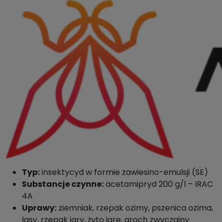
Typ:
insektycyd w formie zawiesino-emulsji (SE)
Substancje czynne:
acetamipryd 200 g/l – IRAC
4A
Uprawy:
ziemniak, rzepak ozimy, pszenica ozima,
lasy, rzepak jary, żyto jare, groch zwyczajny