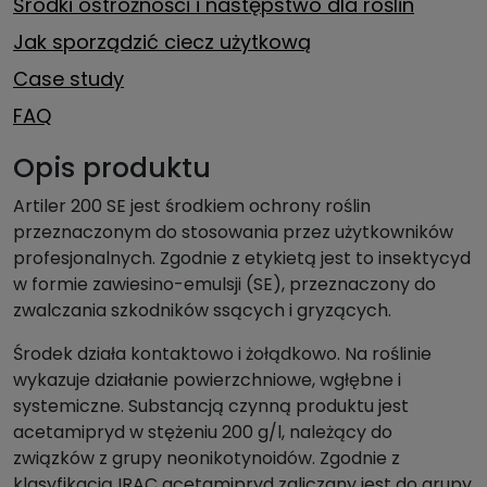
Środki ostrożności i następstwo dla roślin
Jak sporządzić ciecz użytkową
Case study
FAQ
Opis produktu
Artiler 200 SE jest środkiem ochrony roślin
przeznaczonym do stosowania przez użytkowników
profesjonalnych. Zgodnie z etykietą jest to insektycyd
w formie zawiesino-emulsji (SE), przeznaczony do
zwalczania szkodników ssących i gryzących.
Środek działa kontaktowo i żołądkowo. Na roślinie
wykazuje działanie powierzchniowe, wgłębne i
systemiczne. Substancją czynną produktu jest
acetamipryd w stężeniu 200 g/l, należący do
związków z grupy neonikotynoidów. Zgodnie z
klasyfikacją IRAC acetamipryd zaliczany jest do grupy