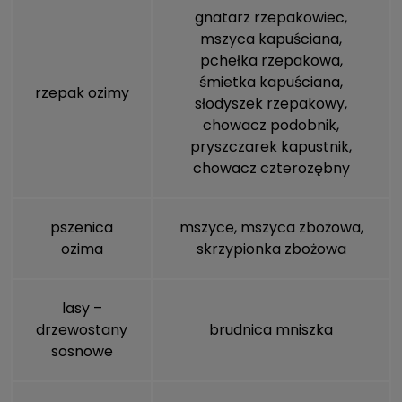
gnatarz rzepakowiec
,
mszyca kapuściana
,
pchełka rzepakowa
,
śmietka kapuściana
,
rzepak ozimy
słodyszek rzepakowy
,
chowacz podobnik
,
pryszczarek kapustnik
,
chowacz czterozębny
pszenica
mszyce
,
mszyca zbożowa
,
ozima
skrzypionka zbożowa
lasy –
drzewostany
brudnica mniszka
sosnowe