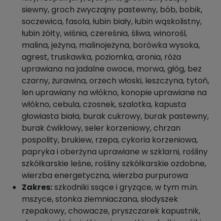
siewny, groch zwyczajny pastewny, bób, bobik,
soczewica, fasola, łubin biały, łubin wąskolistny,
łubin żółty, wiśnia, czereśnia, śliwa, winorośl,
malina, jeżyna, malinojeżyna, borówka wysoka,
agrest, truskawka, poziomka, aronia, róża
uprawiana na jadalne owoce, morwa, głóg, bez
czarny, żurawina, orzech włoski, leszczyna, tytoń,
len uprawiany na włókno, konopie uprawiane na
włókno, cebula, czosnek, szalotka, kapusta
głowiasta biała, burak cukrowy, burak pastewny,
burak ćwikłowy, seler korzeniowy, chrzan
pospolity, brukiew, rzepa, cykoria korzeniowa,
papryka i oberżyna uprawiane w szklarni, rośliny
szkółkarskie leśne, rośliny szkółkarskie ozdobne,
wierzba energetyczna, wierzba purpurowa
Zakres:
szkodniki ssące i gryzące, w tym m.in.
mszyce, stonka ziemniaczana, słodyszek
rzepakowy, chowacze, pryszczarek kapustnik,