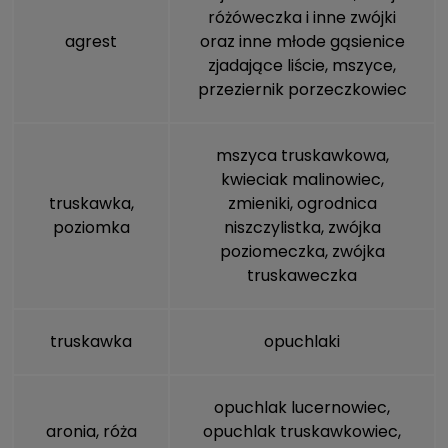
różóweczka i inne zwójki
agrest
oraz inne młode gąsienice
zjadające liście,
mszyce
,
przeziernik porzeczkowiec
mszyca truskawkowa
,
kwieciak malinowiec,
truskawka,
zmieniki, ogrodnica
poziomka
niszczylistka, zwójka
poziomeczka, zwójka
truskaweczka
truskawka
opuchlaki
opuchlak lucernowiec,
aronia, róża
opuchlak truskawkowiec,