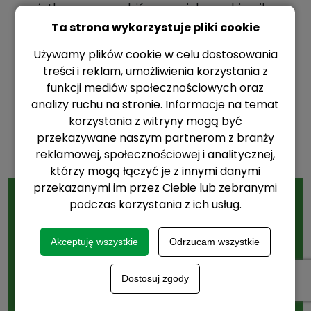
użytkową sporządzić w specjalnym zbiorniku
przed napełnieniem zbiorników aparatury
Ta strona wykorzystuje pliki cookie
agrolotniczej, dodać odmierzoną ilość środka do
Używamy plików cookie w celu dostosowania
częściowo napełnionego wodą zbiornika, wlać
treści i reklam, umożliwienia korzystania z
odmierzoną ilość adiuwanta IKAR 95 EC,
funkcji mediów społecznościowych oraz
przepłukać opakowania trzykrotnie, uzupełnić
analizy ruchu na stronie. Informacje na temat
wodą i dokładnie wymieszać.
korzystania z witryny mogą być
Ciecz użytkowa od momentu sporządzenia do
przekazywane naszym partnerom z branży
wypryskania powinna być stale dokładnie
reklamowej, społecznościowej i analitycznej,
mieszana.
którzy mogą łączyć je z innymi danymi
przekazanymi im przez Ciebie lub zebranymi
podczas korzystania z ich usług.
Case study: ochrona
ziemniaka przed stonką
Akceptuję wszystkie
Odrzucam wszystkie
ziemniaczaną w
gospodarstwie z
Dostosuj zgody
Wielkopolski