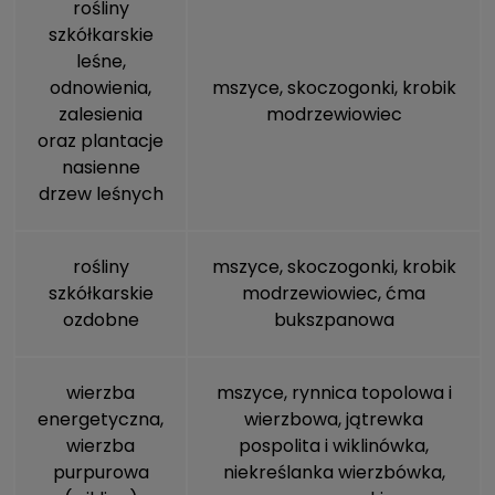
rośliny
szkółkarskie
leśne,
odnowienia,
mszyce
, skoczogonki, krobik
zalesienia
modrzewiowiec
oraz plantacje
nasienne
drzew leśnych
rośliny
mszyce
, skoczogonki, krobik
szkółkarskie
modrzewiowiec, ćma
ozdobne
bukszpanowa
wierzba
mszyce
, rynnica topolowa i
energetyczna,
wierzbowa, jątrewka
wierzba
pospolita i wiklinówka,
purpurowa
niekreślanka wierzbówka,