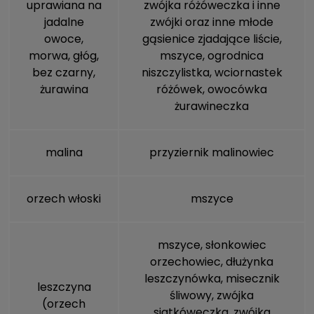
uprawiana na
zwójka różóweczka i inne
jadalne
zwójki oraz inne młode
owoce,
gąsienice zjadające liście,
morwa, głóg,
mszyce
, ogrodnica
bez czarny,
niszczylistka, wciornastek
żurawina
różówek, owocówka
żurawineczka
malina
przyziernik malinowiec
orzech włoski
mszyce
mszyce
, słonkowiec
orzechowiec, dłużynka
leszczynówka,
misecznik
leszczyna
śliwowy
, zwójka
(orzech
siatkóweczka, zwójka