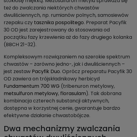
stokłosę miękką. Mezosulfuron metylu sprawdza się
też do zwalczania niektórych chwastów
dwuliściennych, np. rumianów polnych, samosiewów
rzepaku czy
tasznika pospolitego
. Preparat Pacyfik
30 OD jest zarejestrowany do stosowania od
początku fazy krzewienia aż do fazy drugiego kolanka
(BBCH 21–32).
Kompleksowym rozwiązaniem na szerokie spektrum
chwastów – zarówno jedno-, jak i dwuliściennych –
jest zestaw
Pacyfik Duo
. Oprócz preparatu Pacyfik 30
OD zawiera on trójskładnikowy herbicyd
Fundamentum 700 WG
(tribenuron metylowy,
metsulfuron metylowy
,
florasulam
). Tak dobrana
kombinacja czterech substancji aktywnych,
dostępna w korzystnej cenie, gwarantuje bardzo
efektywne działanie chwastobójcze.
Dwa mechanizmy zwalczania