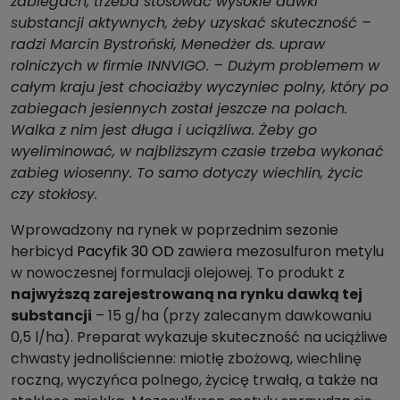
zabiegach, trzeba stosować wysokie dawki
substancji aktywnych, żeby uzyskać skuteczność –
radzi Marcin Bystroński, Menedżer ds. upraw
rolniczych w firmie INNVIGO. – Dużym problemem w
całym kraju jest chociażby wyczyniec polny, który po
zabiegach jesiennych został jeszcze na polach.
Walka z nim jest długa i uciążliwa. Żeby go
wyeliminować, w najbliższym czasie trzeba wykonać
zabieg wiosenny. To samo dotyczy wiechlin, życic
czy stokłosy.
Wprowadzony na rynek w poprzednim sezonie
herbicyd
Pacyfik 30 OD
zawiera mezosulfuron metylu
w nowoczesnej formulacji olejowej. To produkt z
najwyższą zarejestrowaną na rynku dawką tej
substancji
– 15 g/ha (przy zalecanym dawkowaniu
0,5 l/ha). Preparat wykazuje skuteczność na uciążliwe
chwasty jednoliścienne: miotłę zbożową, wiechlinę
roczną, wyczyńca polnego, życicę trwałą, a także na