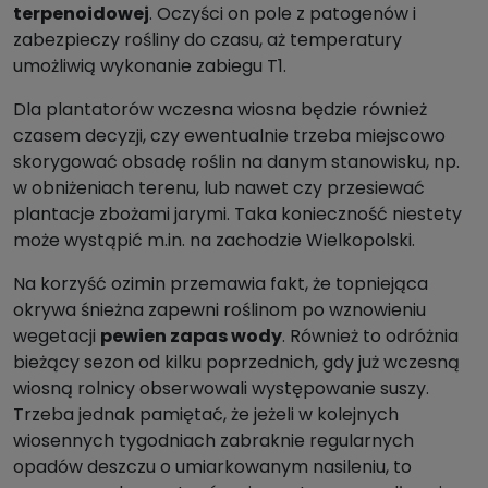
terpenoidowej
. Oczyści on pole z patogenów i
zabezpieczy rośliny do czasu, aż temperatury
umożliwią wykonanie zabiegu T1.
Dla plantatorów wczesna wiosna będzie również
czasem decyzji, czy ewentualnie trzeba miejscowo
skorygować obsadę roślin na danym stanowisku, np.
w obniżeniach terenu, lub nawet czy przesiewać
plantacje zbożami jarymi. Taka konieczność niestety
może wystąpić m.in. na zachodzie Wielkopolski.
Na korzyść ozimin przemawia fakt, że topniejąca
okrywa śnieżna zapewni roślinom po wznowieniu
wegetacji
pewien zapas wody
. Również to odróżnia
bieżący sezon od kilku poprzednich, gdy już wczesną
wiosną rolnicy obserwowali występowanie suszy.
Trzeba jednak pamiętać, że jeżeli w kolejnych
wiosennych tygodniach zabraknie regularnych
opadów deszczu o umiarkowanym nasileniu, to