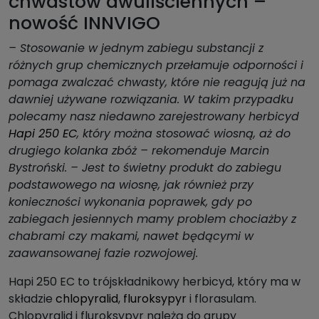
chwastów dwuliściennych –
nowość INNVIGO
– Stosowanie w jednym zabiegu substancji z
różnych grup chemicznych przełamuje odporności i
pomaga zwalczać chwasty, które nie reagują już na
dawniej używane rozwiązania. W takim przypadku
polecamy nasz niedawno zarejestrowany herbicyd
Hapi 250 EC
, który można stosować wiosną, aż do
drugiego kolanka zbóż – rekomenduje Marcin
Bystroński. – Jest to świetny produkt do zabiegu
podstawowego na wiosnę, jak również przy
konieczności wykonania poprawek, gdy po
zabiegach jesiennych mamy problem chociażby z
chabrami czy makami, nawet będącymi w
zaawansowanej fazie rozwojowej.
Hapi 250 EC to trójskładnikowy herbicyd, który ma w
składzie
chlopyralid
,
fluroksypyr
i florasulam.
Chlopyralid i fluroksypyr należą do grupy