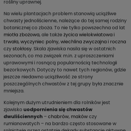
rośliny uprawnej.
Na wielu plantacjach problem stanowią uciążliwe
chwasty jednoliścienne, należące do tej samej rodziny
botanicznej co zboża. To nie tylko powszechna od lat
miotła zbożowa
, ale także
życica wielokwiatowa i
trwała
,
wyczyniec polny
,
wiechlina zwyczajna i roczna
czy
stokłosy
. Skala zjawiska nasila się w ostatnich
sezonach, co ma związek m.in. z uproszczeniami
uprawowymi i rosnącą popularnością technologii
bezorkowych. Dotyczy to nawet tych regionów, gdzie
jeszcze niedawno uciążliwość ze strony
poszczególnych chwastów z tej grupy była znacznie
mniejsza.
Kolejnym dużym utrudnieniem dla rolników jest
zjawisko
uodpornienia się chwastów
dwuliściennych
–
chabrów
,
maków
czy
rumianowatych – na bardzo często stosowane w
rolnictwie przez ostatnie dekady substancje aktywne,