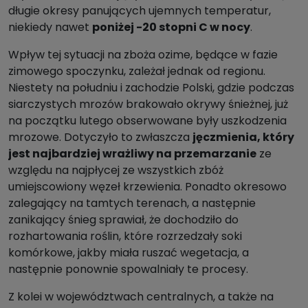
długie okresy panujących ujemnych temperatur,
niekiedy nawet
poniżej -20 stopni C w nocy
.
Wpływ tej sytuacji na zboża ozime, będące w fazie
zimowego spoczynku, zależał jednak od regionu.
Niestety na południu i zachodzie Polski, gdzie podczas
siarczystych mrozów brakowało okrywy śnieżnej, już
na początku lutego obserwowane były uszkodzenia
mrozowe. Dotyczyło to zwłaszcza
jęczmienia, który
jest najbardziej wrażliwy na przemarzanie
ze
względu na najpłycej ze wszystkich zbóż
umiejscowiony węzeł krzewienia. Ponadto okresowo
zalegający na tamtych terenach, a następnie
zanikający śnieg sprawiał, że dochodziło do
rozhartowania roślin, które rozrzedzały soki
komórkowe, jakby miała ruszać wegetacja, a
następnie ponownie spowalniały te procesy.
Z kolei w województwach centralnych, a także na