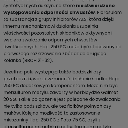
syntetycznych auksyn, na które
nie stwierdzono
występowania odporności chwastów
. Florasulam
to substancja z grupy inhibitorów ALS, która dzięki
innemu mechanizmowi działania uzupełnia
właściwości pozostałych składników aktywnych i
wspiera zwalczanie odpornych chwastów
dwuliściennych. Hapi 250 EC może być stosowany od
pierwszego rozkrzewienia zbóż aż do drugiego
kolanka (BBCH 21–32).
Jeżeli na polu występują także
bodziszki
czy
przetaczniki
, warto wzmocnić działanie środka Hapi
250 EC dodatkowym komponentem. Może nim być
metsulfuron metylu, zawarty w herbicydzie
Galmet
20 SG
. Takie połączenie jest polecane do zwalczania
nie tylko bodziszków, ale też
fiołków polnych
czy
maków. Kolejna możliwość to zastosowanie
mieszaniny Hapi 250 EC z
Toto 75 SG
, czyli z
tifensulfuronem metylu
i metsulfuronem metylu.