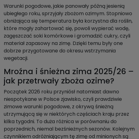
Warunki pogodowe, jakie panowały późną jesienią
ubiegłego roku, sprzyjały zbożom ozimym. Stopniowo
obniżająca się temperatura była korzystna dla roślin,
które mogły zahartować się, powoli wypierać wodę,
zagęszczać soki komórkowe i gromadzić cukry, czyli
materiał zapasowy na zimę. Dzięki temu były one
dobrze przygotowane do okresu wstrzymania
wegetacji.
Mroźna i śnieżna zima 2025/26 –
jak przetrwały zboża ozime?
Początek 2026 roku przyniósł natomiast dawno
niespotykane w Polsce zjawisko, czyli prawdziwie
zimowe warunki pogodowe, z okrywą śnieżną
utrzymującą się w niektórych częściach kraju przez
kilka tygodni. To duża różnica w porównaniu do
poprzednich, niemal bezśnieżnych sezonów. Kolejnym
czynnikiem odróżniającym tę zimę od minionych są