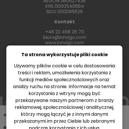
REGON 360627438
KRS 0000540684
BDO 000095629
Kontakt
+48 22 468 26 70
biuro@innvigo.com
www.innvigo.com
Ta strona wykorzystuje pliki cookie
Używamy plików cookie w celu dostosowania
treści i reklam, umożliwienia korzystania z
funkcji mediów społecznościowych oraz
analizy ruchu na stronie. Informacje na temat
korzystania z witryny mogą być
przekazywane naszym partnerom z branży
reklamowej, społecznościowej i analitycznej,
którzy mogą łączyć je z innymi danymi
© Copyright 2026 Innvigo - Better chemistry
przekazanymi im przez Ciebie lub zebranymi
podczas korzystania z ich usług.
Made & Design Creative Agency
Netimage