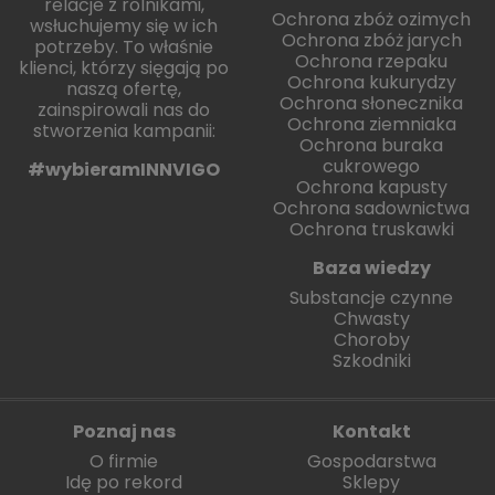
relacje z rolnikami,
Ochrona zbóż ozimych
wsłuchujemy się w ich
Ochrona zbóż jarych
potrzeby. To właśnie
Ochrona rzepaku
klienci, którzy sięgają po
Ochrona kukurydzy
naszą ofertę,
Ochrona słonecznika
zainspirowali nas do
Ochrona ziemniaka
stworzenia kampanii:
Ochrona buraka
cukrowego
#wybieramINNVIGO
Ochrona kapusty
Ochrona sadownictwa
Ochrona truskawki
Baza wiedzy
Substancje czynne
Chwasty
Choroby
Szkodniki
Poznaj nas
Kontakt
O firmie
Gospodarstwa
Idę po rekord
Sklepy