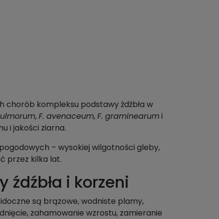
wych chorób kompleksu podstawy źdźbła w
 culmorum
,
F. avenaceum
,
F. graminearum
i
 i jakości ziarna.
 pogodowych – wysokiej wilgotności gleby,
przez kilka lat.
 źdźbła i korzeni
 Widoczne są brązowe, wodniste plamy,
dnięcie, zahamowanie wzrostu, zamieranie