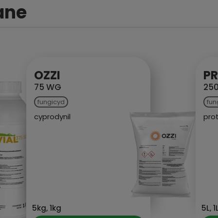
ane
PROTIKON
250 EC
fungicyd
protiokonazol
5L, 1L