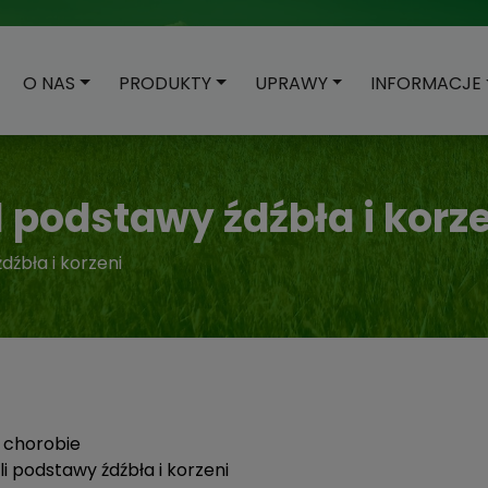
O NAS
PRODUKTY
UPRAWY
INFORMACJE
l podstawy źdźbła i korz
dźbła i korzeni
e chorobie
li podstawy źdźbła i korzeni