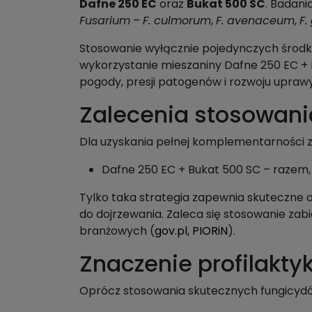
Dafne 250 EC
oraz
Bukat 500 SC
. Badani
Fusarium
–
F. culmorum
,
F. avenaceum
,
F
Stosowanie wyłącznie pojedynczych środkó
wykorzystanie mieszaniny Dafne 250 EC + B
pogody, presji patogenów i rozwoju uprawy
Zalecenia stosowani
Dla uzyskania pełnej komplementarności z
Dafne 250 EC + Bukat 500 SC – razem, n
Tylko taka strategia zapewnia skuteczne
do dojrzewania. Zaleca się stosowanie zabi
branżowych (
gov.pl
,
PIORiN
).
Znaczenie profilakty
Oprócz stosowania skutecznych fungicydów