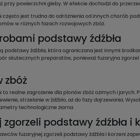
uż przy powierzchni gleby. W efekcie dochodzi do przerze
ni często jest trudna do odróżnienia od innych chorób pod
tomów w różnych fazach rozwojowych zbóż.
orobami podstawy źdźbła
podstawy źdźbła, która ograniczana jest innymi środkami
ór skutecznych preparatów, ponieważ fuzaryjna zgorzel
w zbóż
i to realne zagrożenie dla plonów zbóż ozimych i jarych.
wienie, strzelanie w źdźbło, aż do fazy dojrzewania. Wys
metry technologiczne ziarna.
 zgorzeli podstawy źdźbła i 
awców fuzaryjnej zgorzeli podstawy źdźbła i korzeni zap