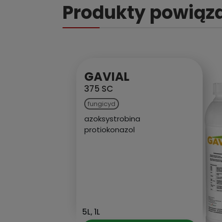
Produkty powiąz
OZZI
75 WG
fungicyd
cyprodynil
5kg, 1kg