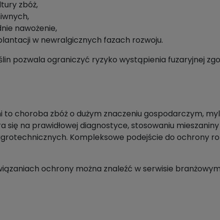
tury zbóż,
niwnych,
dnie nawożenie,
lantacji w newralgicznych fazach rozwoju.
in pozwala ograniczyć ryzyko wystąpienia fuzaryjnej zgor
eni to choroba zbóż o dużym znaczeniu gospodarczym, my
a się na prawidłowej diagnostyce, stosowaniu mieszaniny
 agrotechnicznych. Kompleksowe podejście do ochrony roś
wiązaniach ochrony można znaleźć w serwisie branżowym