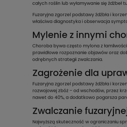
całych roślin lub wyłamywanie się źdźbeł t
Fuzaryjna zgorzel podstawy źdźbła i korze
właściwa diagnostyka i obserwacja symp
Mylenie z innymi ch
Choroba bywa często mylona z łamliwością 
prawidłowe rozpoznanie objawów oraz dob
odrębnych strategii zwalczania.
Zagrożenie dla upra
Fuzaryjna zgorzel podstawy źdźbła i korzen
rozwojowej zbóż – od wschodów, przez krze
nawet do 40%, a dodatkowo pogarsza para
Zwalczanie fuzaryjnej
Najwyższą skuteczność w ograniczaniu spr