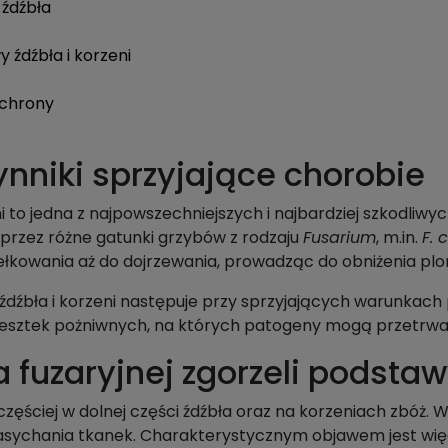
 źdźbła
 źdźbła i korzeni
ochrony
ynniki sprzyjające chorobie
ni to jedna z najpowszechniejszych i najbardziej szkodli
przez różne gatunki grzybów z rodzaju
Fusarium
, m.in.
F.
iełkowania aż do dojrzewania, prowadząc do obniżenia plonu
y źdźbła i korzeni następuje przy sprzyjających warunkach
esztek pożniwnych, na których patogeny mogą przetrwać 
fuzaryjnej zgorzeli podstawy
częściej w dolnej części źdźbła oraz na korzeniach zbóż.
zasychania tkanek. Charakterystycznym objawem jest wię