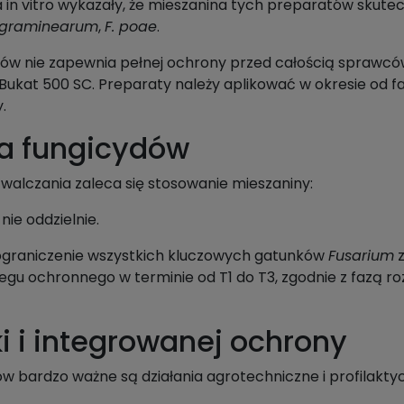
a in vitro wykazały, że mieszanina tych preparatów skute
. graminearum
,
F. poae
.
w nie zapewnia pełnej ochrony przed całością sprawców 
ukat 500 SC. Preparaty należy aplikować w okresie od faz
.
a fungicydów
walczania zaleca się stosowanie mieszaniny:
ie oddzielnie.
 ograniczenie wszystkich kluczowych gatunków
Fusarium
z
egu ochronnego w terminie od T1 do T3, zgodnie z fazą ro
ki i integrowanej ochrony
 bardzo ważne są działania agrotechniczne i profilakty