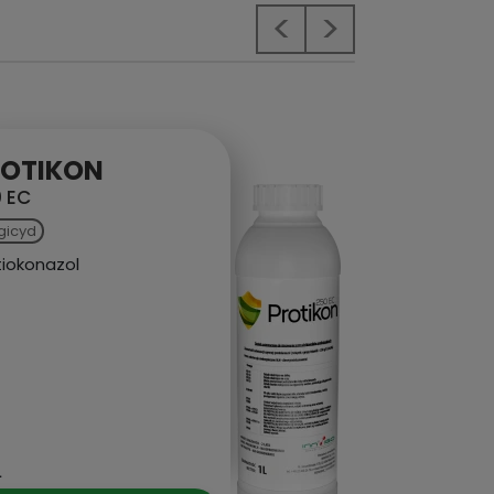
Previous
Next
X -MET
100 SL
fungicyd
metkonazol
5L, 1L