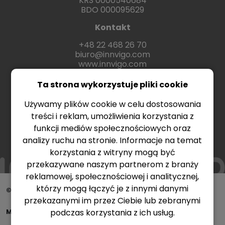
KRS 0000540684
BDO 000095629
Kontakt
+48 22 468 26 70
biuro@innvigo.com
www.innvigo.com
Ta strona wykorzystuje pliki cookie
Używamy plików cookie w celu dostosowania
treści i reklam, umożliwienia korzystania z
funkcji mediów społecznościowych oraz
analizy ruchu na stronie. Informacje na temat
korzystania z witryny mogą być
przekazywane naszym partnerom z branży
reklamowej, społecznościowej i analitycznej,
którzy mogą łączyć je z innymi danymi
© Copyright 2026 Innvigo - Better chemistry
przekazanymi im przez Ciebie lub zebranymi
podczas korzystania z ich usług.
Made & Design Creative Agency
Netimage