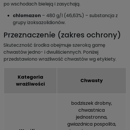
po wschodach bieleją i zasychają.
chlomazon
– 480 g/l (46,63%) – substancja z
grupy izoksazolidionów.
Przeznaczenie (zakres ochrony)
Skuteczność środka obejmuje szeroką gamę
chwastów jedno- i dwuliściennych. Poniżej
przedstawiono wrażliwość chwastów wg etykiety.
Kategoria
Chwasty
wrażliwości
bodziszek drobny
,
chwastnica
jednostronna
,
gwiazdnica pospolita
,