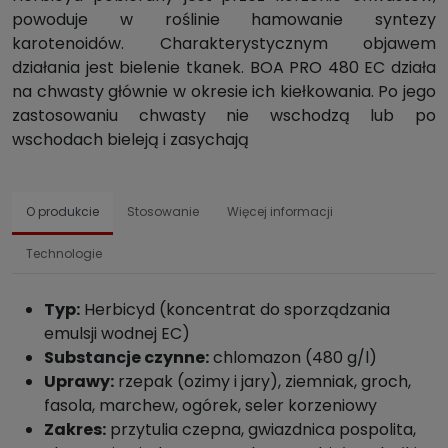
powoduje w roślinie hamowanie syntezy
karotenoidów. Charakterystycznym objawem
działania jest bielenie tkanek. BOA PRO 480 EC działa
na chwasty głównie w okresie ich kiełkowania. Po jego
zastosowaniu chwasty nie wschodzą lub po
wschodach bieleją i zasychają
O produkcie
Stosowanie
Więcej informacji
Technologie
Typ:
Herbicyd (koncentrat do sporządzania
emulsji wodnej EC)
Substancje czynne:
chlomazon (480 g/l)
Uprawy:
rzepak (ozimy i jary), ziemniak, groch,
fasola, marchew, ogórek, seler korzeniowy
Zakres:
przytulia czepna, gwiazdnica pospolita,