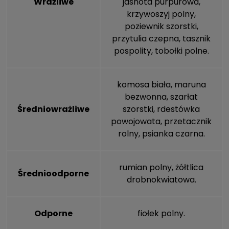
Wrażliwe
jasnota purpurowa
,
krzywoszyj polny
,
poziewnik szorstki
,
przytulia czepna
,
tasznik
pospolity
,
tobołki polne
.
komosa biała
,
maruna
bezwonna
,
szarłat
Średniowrażliwe
szorstki
,
rdestówka
powojowata
,
przetacznik
rolny
,
psianka czarna
.
rumian polny
,
żółtlica
Średnioodporne
drobnokwiatowa
.
Odporne
fiołek polny
.