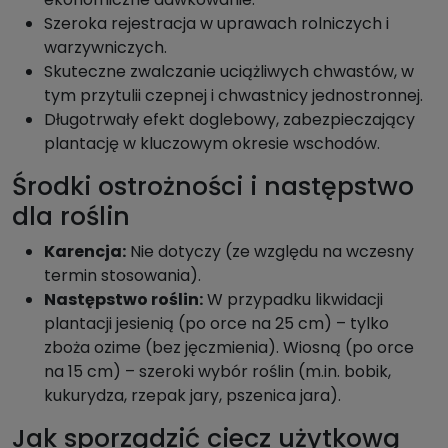
Szeroka rejestracja w uprawach rolniczych i
warzywniczych.
Skuteczne zwalczanie uciążliwych chwastów, w
tym przytulii czepnej i chwastnicy jednostronnej.
Długotrwały efekt doglebowy, zabezpieczający
plantację w kluczowym okresie wschodów.
Środki ostrożności i następstwo
dla roślin
Karencja:
Nie dotyczy (ze względu na wczesny
termin stosowania).
Następstwo roślin:
W przypadku likwidacji
plantacji jesienią (po orce na 25 cm) – tylko
zboża ozime (bez jęczmienia). Wiosną (po orce
na 15 cm) – szeroki wybór roślin (m.in. bobik,
kukurydza, rzepak jary, pszenica jara).
Jak sporządzić ciecz użytkową