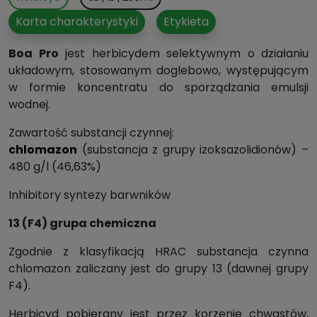
Karta charakterystyki
Etykieta
Boa Pro
jest herbicydem selektywnym o działaniu
układowym, stosowanym doglebowo, występującym
w formie koncentratu do sporządzania emulsji
wodnej.
Zawartość substancji czynnej:
chlomazon
(substancja z grupy izoksazolidionów) –
480 g/l (46,63%)
Inhibitory syntezy barwników
13 (F4) grupa chemiczna
Zgodnie z klasyfikacją HRAC substancja czynna
chlomazon zaliczany jest do grupy 13 (dawnej grupy
F4).
Herbicyd pobierany jest przez korzenie chwastów,