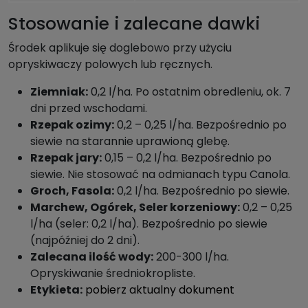
Stosowanie i zalecane dawki
Środek aplikuje się doglebowo przy użyciu
opryskiwaczy polowych lub ręcznych.
Ziemniak:
0,2 l/ha. Po ostatnim obredleniu, ok. 7
dni przed wschodami.
Rzepak ozimy:
0,2 – 0,25 l/ha. Bezpośrednio po
siewie na starannie uprawioną glebę.
Rzepak jary:
0,15 – 0,2 l/ha. Bezpośrednio po
siewie. Nie stosować na odmianach typu Canola.
Groch, Fasola:
0,2 l/ha. Bezpośrednio po siewie.
Marchew, Ogórek, Seler korzeniowy:
0,2 – 0,25
l/ha (seler: 0,2 l/ha). Bezpośrednio po siewie
(najpóźniej do 2 dni).
Zalecana ilość wody:
200-300 l/ha.
Opryskiwanie średniokropliste.
Etykieta:
pobierz aktualny dokument