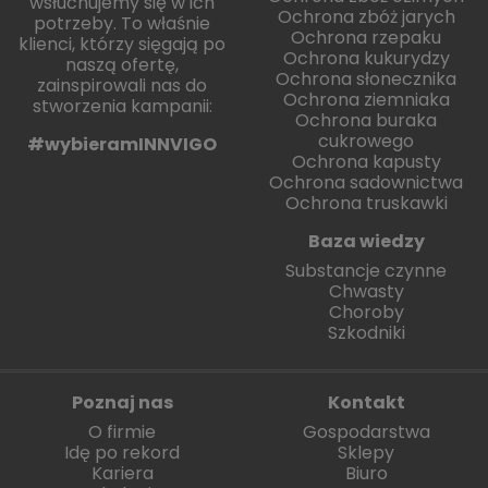
wsłuchujemy się w ich
Ochrona zbóż jarych
potrzeby. To właśnie
Ochrona rzepaku
klienci, którzy sięgają po
Ochrona kukurydzy
naszą ofertę,
Ochrona słonecznika
zainspirowali nas do
Ochrona ziemniaka
stworzenia kampanii:
Ochrona buraka
cukrowego
#wybieramINNVIGO
Ochrona kapusty
Ochrona sadownictwa
Ochrona truskawki
Baza wiedzy
Substancje czynne
Chwasty
Choroby
Szkodniki
Poznaj nas
Kontakt
O firmie
Gospodarstwa
Idę po rekord
Sklepy
Kariera
Biuro