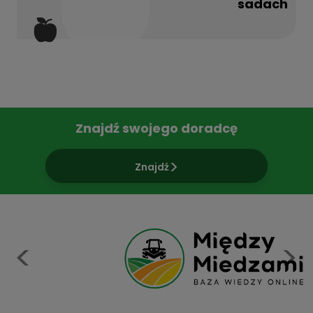
sadach
Znajdź swojego doradcę
Znajdź
Previous
N