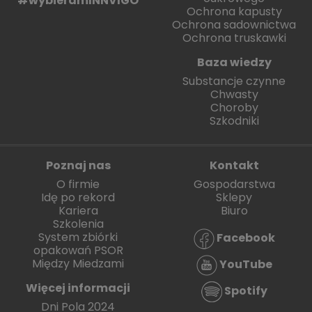
#wybieramINNVIGO
Ochrona kapusty
Ochrona sadownictwa
Ochrona truskawki
Baza wiedzy
Substancje czynne
Chwasty
Choroby
Szkodniki
Poznaj nas
Kontakt
O firmie
Gospodarstwa
Idę po rekord
Sklepy
Kariera
Biuro
Szkolenia
System zbiórki
Facebook
opakowań PSOR
Między Miedzami
YouTube
Więcej informacji
Spotify
Dni Pola 2024