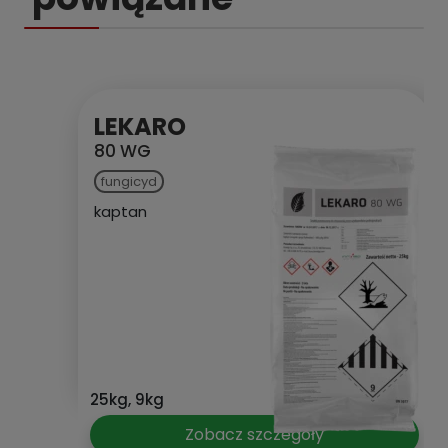
LEKARO
80 WG
fungicyd
kaptan
25kg, 9kg
Zobacz szczegóły