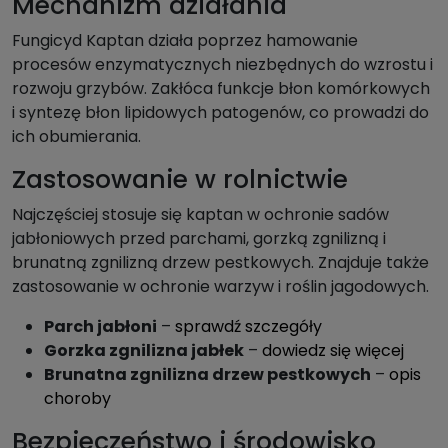
Mechanizm działania
Fungicyd Kaptan działa poprzez hamowanie
procesów enzymatycznych niezbędnych do wzrostu i
rozwoju grzybów. Zakłóca funkcje błon komórkowych
i syntezę błon lipidowych patogenów, co prowadzi do
ich obumierania.
Zastosowanie w rolnictwie
Najczęściej stosuje się kaptan w ochronie sadów
jabłoniowych przed parchami, gorzką zgnilizną i
brunatną zgnilizną drzew pestkowych. Znajduje także
zastosowanie w ochronie warzyw i roślin jagodowych.
Parch jabłoni
–
sprawdź szczegóły
Gorzka zgnilizna jabłek
–
dowiedz się więcej
Brunatna zgnilizna drzew pestkowych
–
opis
choroby
Bezpieczeństwo i środowisko