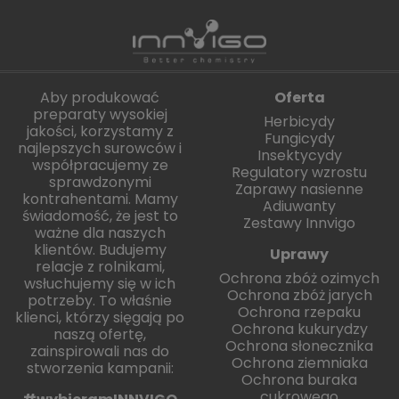
Aby produkować
Oferta
preparaty wysokiej
Herbicydy
jakości, korzystamy z
Fungicydy
najlepszych surowców i
Insektycydy
współpracujemy ze
Regulatory wzrostu
sprawdzonymi
Zaprawy nasienne
kontrahentami. Mamy
Adiuwanty
świadomość, że jest to
Zestawy Innvigo
ważne dla naszych
klientów. Budujemy
Uprawy
relacje z rolnikami,
Ochrona zbóż ozimych
wsłuchujemy się w ich
Ochrona zbóż jarych
potrzeby. To właśnie
Ochrona rzepaku
klienci, którzy sięgają po
Ochrona kukurydzy
naszą ofertę,
Ochrona słonecznika
zainspirowali nas do
Ochrona ziemniaka
stworzenia kampanii:
Ochrona buraka
cukrowego