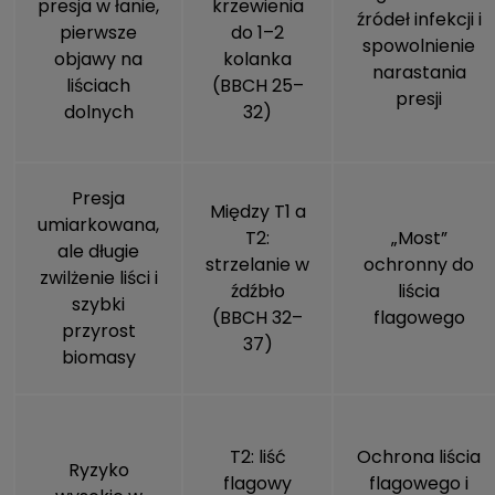
presja w łanie,
krzewienia
źródeł infekcji i
pierwsze
do 1–2
spowolnienie
objawy na
kolanka
narastania
liściach
(BBCH 25–
presji
dolnych
32)
Presja
Między T1 a
umiarkowana,
T2:
„Most”
ale długie
strzelanie w
ochronny do
zwilżenie liści i
źdźbło
liścia
szybki
(BBCH 32–
flagowego
przyrost
37)
biomasy
T2: liść
Ochrona liścia
Ryzyko
flagowy
flagowego i