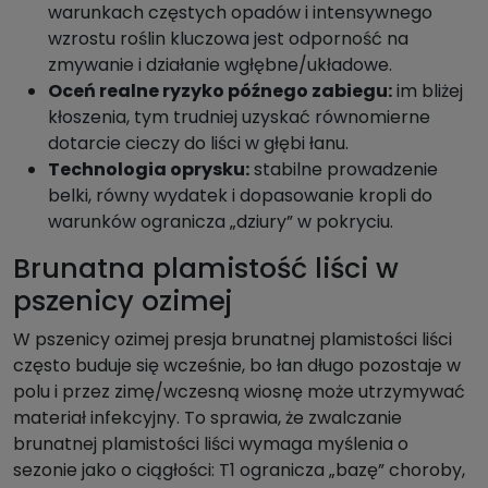
warunkach częstych opadów i intensywnego
wzrostu roślin kluczowa jest odporność na
zmywanie i działanie wgłębne/układowe.
Oceń realne ryzyko późnego zabiegu:
im bliżej
kłoszenia, tym trudniej uzyskać równomierne
dotarcie cieczy do liści w głębi łanu.
Technologia oprysku:
stabilne prowadzenie
belki, równy wydatek i dopasowanie kropli do
warunków ogranicza „dziury” w pokryciu.
Brunatna plamistość liści w
pszenicy ozimej
W pszenicy ozimej presja brunatnej plamistości liści
często buduje się wcześnie, bo łan długo pozostaje w
polu i przez zimę/wczesną wiosnę może utrzymywać
materiał infekcyjny. To sprawia, że zwalczanie
brunatnej plamistości liści wymaga myślenia o
sezonie jako o ciągłości: T1 ogranicza „bazę” choroby,