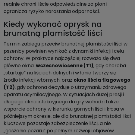
realnie chroni liście odpowiedzialne za plon i
ogranicza ryzyko narastania odporności.
Kiedy wykonać oprysk na
brunatną plamistość liści
Termin zabiegu przeciw brunatnej plamistości liści w
pszenicy powinien wynikać z dynamiki infekcji i celu
ochrony. W praktyce najczęściej rozważa się dwa
główne okna:
wczesnowiosenne (T1)
, gdy choroba
„startuje” na liściach dolnych i w łanie tworzy się
źródło infekcji wtórnych, oraz
okno liścia flagowego
(T2)
, gdy ochrona decyduje o utrzymaniu zdrowego
aparatu asymilacyjnego. W sytuacjach dużej presji i
długiego okna infekcyjnego do gry wchodzi także
wsparcie ochrony w kierunku górnych liści i kłosa w
późniejszym okresie, ale dla brunatnej plamistości liści
kluczowe pozostaje zabezpieczenie liści, a nie
„gaszenie pożaru” po pełnym rozwoju objawów.