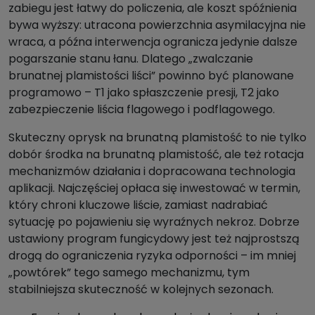
zabiegu jest łatwy do policzenia, ale koszt spóźnienia
bywa wyższy: utracona powierzchnia asymilacyjna nie
wraca, a późna interwencja ogranicza jedynie dalsze
pogarszanie stanu łanu. Dlatego „zwalczanie
brunatnej plamistości liści” powinno być planowane
programowo – T1 jako spłaszczenie presji, T2 jako
zabezpieczenie liścia flagowego i podflagowego.
Skuteczny oprysk na brunatną plamistość to nie tylko
dobór środka na brunatną plamistość, ale też rotacja
mechanizmów działania i dopracowana technologia
aplikacji. Najczęściej opłaca się inwestować w termin,
który chroni kluczowe liście, zamiast nadrabiać
sytuację po pojawieniu się wyraźnych nekroz. Dobrze
ustawiony program fungicydowy jest też najprostszą
drogą do ograniczenia ryzyka odporności – im mniej
„powtórek” tego samego mechanizmu, tym
stabilniejsza skuteczność w kolejnych sezonach.