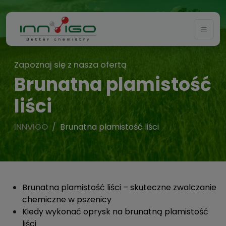
Togg
Zapoznaj się z nasza ofertą
Brunatna plamistość
liści
INNVIGO
Brunatna plamistość liści
Brunatna plamistość liści – skuteczne zwalczanie
chemiczne w pszenicy
Kiedy wykonać oprysk na brunatną plamistość
liści