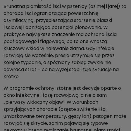
Brunatna plamistość liści w pszenicy (ozimej i jarej) to
choroba liści ograniczająca powierzchnię
asymilacyjną, przyspieszająca starzenie blaszki
liściowej i obniżająca potencjał plonowania. W
praktyce największe znaczenie ma ochrona liścia
podflagowego i flagowego, bo to one wnoszą
kluczowy wkład w nalewanie ziarna. Gdy infekcje
rozwijają się wcześnie, presja utrzymuje się przez
kolejne tygodnie, a spóźniony zabieg zwykle nie
odwraca strat – co najwyżej stabilizuje sytuację na
krótko.
W programie ochrony istotne jest decyzje oparte o
okno infekcyjne i fazę rozwojową, a nie o sam
„pierwszy widoczny objaw”. W warunkach
sprzyjających chorobie (częste zwilżenie liści,
umiarkowane temperatury, gęsty łan) patogen może
rozwijać się skrycie, zanim pojawią się typowe
nekrozy. Dlatego zwalczanie brunatnej plamistości