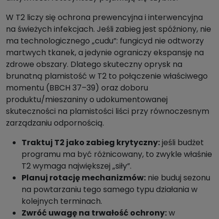
W T2 liczy się ochrona prewencyjna i interwencyjna
na świeżych infekcjach. Jeśli zabieg jest spóźniony, nie
ma technologicznego „cudu”: fungicyd nie odtworzy
martwych tkanek, a jedynie ograniczy ekspansję na
zdrowe obszary. Dlatego skuteczny oprysk na
brunatną plamistość w T2 to połączenie właściwego
momentu (BBCH 37–39) oraz doboru
produktu/mieszaniny o udokumentowanej
skuteczności na plamistości liści przy równoczesnym
zarządzaniu odpornością.
Traktuj T2 jako zabieg krytyczny:
jeśli budżet
programu ma być różnicowany, to zwykle właśnie
T2 wymaga największej „siły”.
Planuj rotację mechanizmów:
nie buduj sezonu
na powtarzaniu tego samego typu działania w
kolejnych terminach.
Zwróć uwagę na trwałość ochrony:
w