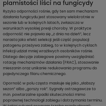
plamistości liści na fungicydy
Ryzyko odporności rośnie, gdy ten sam mechanizm
działania fungicydu jest stosowany wielokrotnie w
sezonie lub w kolejnych latach, zwłaszcza w
warunkach wysokiej presji choroby. W praktyce
odporność nie pojawia się „z dnia na dzień”, lecz
narasta jako efekt selekcji: jeśli część populacji
patogenu przeżywa zabieg, to w kolejnych cyklach
infekcji udział mniej wrażliwych osobników rośnie.
Dlatego decyzje zabiegowe powinny uwzględniać
rotację mechanizmów działania (FRAC), stosowanie
mieszanin oraz unikanie redukowania programu do
pojedynczego filaru chemicznego.
Oporność w polu często maskuje się jako „słabszy
sezon” albo „gorszy rok”. Sygnały ostrzegawcze to
m.in. powtarzalne spadki skuteczności mimo
poprawnej technologii zabiegu i dotrzymania terminu.
W takiej sytuacji program trzeba przebudować: