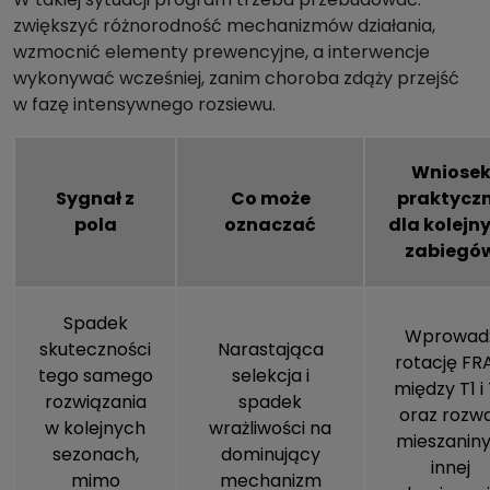
zwiększyć różnorodność mechanizmów działania,
wzmocnić elementy prewencyjne, a interwencje
wykonywać wcześniej, zanim choroba zdąży przejść
w fazę intensywnego rozsiewu.
Wniose
Sygnał z
Co może
praktycz
pola
oznaczać
dla kolejn
zabiegó
Spadek
Wprowad
skuteczności
Narastająca
rotację FR
tego samego
selekcja i
między T1 i
rozwiązania
spadek
oraz rozw
w kolejnych
wrażliwości na
mieszaniny
sezonach,
dominujący
innej
mimo
mechanizm