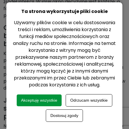
źródeł infekcji. W jarej okno decyzyjne jest krótsze, a
fazy szybko postępują, dlatego kluczowa jest
Ta strona wykorzystuje pliki cookie
precyzja terminu i jakość pokrycia w T2.
Używamy plików cookie w celu dostosowania
Czy istnieje „tani oprysk na
treści i reklam, umożliwienia korzystania z
brunatną plamistość liści”, który
funkcji mediów społecznościowych oraz
będzie skuteczny?
analizy ruchu na stronie. Informacje na temat
korzystania z witryny mogą być
Koszt zabiegu nie powinien przesłaniać terminu i
przekazywane naszym partnerom z branży
programu. Najtańszy zabieg staje się drogi, jeśli jest
reklamowej, społecznościowej i analitycznej,
spóźniony i nie chroni liścia flagowego. Optymalizacja
którzy mogą łączyć je z innymi danymi
polega zwykle na dopasowaniu intensywności
przekazanymi im przez Ciebie lub zebranymi
programu do presji i utrzymaniu rotacji mechanizmów
podczas korzystania z ich usług.
działania.
Jakie czynniki najczęściej obniżają
Akceptuję wszystkie
Odrzucam wszystkie
skuteczność zabiegu na brunatną
plamistość liści?
Dostosuj zgody
Najczęściej są to: zbyt późny termin, nierównomierne