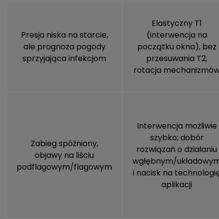
Elastyczny T1
Presja niska na starcie,
(interwencja na
ale prognoza pogody
początku okna), bez
sprzyjająca infekcjom
przesuwania T2;
rotacja mechanizmó
Interwencja możliwie
szybko; dobór
Zabieg spóźniony,
rozwiązań o działaniu
objawy na liściu
wgłębnym/układowy
podflagowym/flagowym
i nacisk na technologi
aplikacji