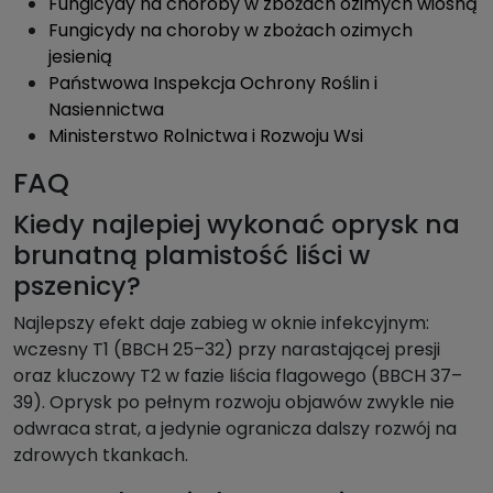
Fungicydy na choroby w zbożach ozimych wiosną
Fungicydy na choroby w zbożach ozimych
jesienią
Państwowa Inspekcja Ochrony Roślin i
Nasiennictwa
Ministerstwo Rolnictwa i Rozwoju Wsi
FAQ
Kiedy najlepiej wykonać oprysk na
brunatną plamistość liści w
pszenicy?
Najlepszy efekt daje zabieg w oknie infekcyjnym:
wczesny T1 (BBCH 25–32) przy narastającej presji
oraz kluczowy T2 w fazie liścia flagowego (BBCH 37–
39). Oprysk po pełnym rozwoju objawów zwykle nie
odwraca strat, a jedynie ogranicza dalszy rozwój na
zdrowych tkankach.