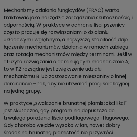
Mechanizmy działania fungicydów (FRAC) warto
traktować jako narzędzie zarządzania skutecznością i
odpornością. W praktyce w ochronie liści pszenicy
często pracuje się rozwiązaniami o działaniu
układowym i wgłębnym, a najwyższą stabilność daje
łączenie mechanizmów działania w ramach zabiegu
oraz rotacja mechanizmów między terminami. Jeśli w
T1 użyto rozwiązania o dominującym mechanizmie A,
to w T2 rozsądne jest zwiększenie udziału
mechanizmu B lub zastosowanie mieszaniny o innej
dominancie – tak, aby nie utrwalać presji selekcyjnej
na jedną grupę.
W praktyce „zwalczanie brunatnej plamistości liści”
jest skuteczne, gdy program nie dopuszcza do
trwałego porażenia liścia podflagowego i flagowego.
Gdy choroba wejdzie wysoko w łan, nawet dobry
środek na brunatną plamistość nie przywróci