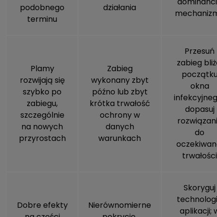
dominanc
podobnego
działania
mechaniz
terminu
Przesuń
zabieg bliż
Plamy
Zabieg
początk
rozwijają się
wykonany zbyt
okna
szybko po
późno lub zbyt
infekcyjneg
zabiegu,
krótka trwałość
dopasuj
szczególnie
ochrony w
rozwiązan
na nowych
danych
do
przyrostach
warunkach
oczekiwan
trwałości
Skoryguj
technolog
Dobre efekty
Nierównomierne
aplikacji; 
na części
pokrycie,