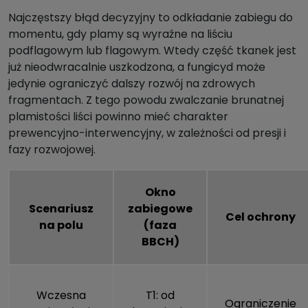
Najczęstszy błąd decyzyjny to odkładanie zabiegu do
momentu, gdy plamy są wyraźne na liściu
podflagowym lub flagowym. Wtedy część tkanek jest
już nieodwracalnie uszkodzona, a fungicyd może
jedynie ograniczyć dalszy rozwój na zdrowych
fragmentach. Z tego powodu zwalczanie brunatnej
plamistości liści powinno mieć charakter
prewencyjno-interwencyjny, w zależności od presji i
fazy rozwojowej.
Okno
Scenariusz
zabiegowe
Cel ochrony
na polu
(faza
BBCH)
Wczesna
T1: od
Ograniczenie