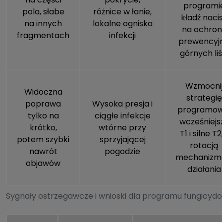
programi
pola, słabe
różnice w łanie,
kładź naci
na innych
lokalne ogniska
na ochro
fragmentach
infekcji
prewencyj
górnych liś
Wzmocni
Widoczna
strategię
poprawa
Wysoka presja i
programow
tylko na
ciągłe infekcje
wcześniejs
krótko,
wtórne przy
T1 i silne T2
potem szybki
sprzyjającej
rotacją
nawrót
pogodzie
mechaniz
objawów
działania
Sygnały ostrzegawcze i wnioski dla programu fungicy