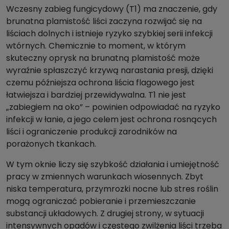
Wczesny zabieg fungicydowy (T1) ma znaczenie, gdy
brunatna plamistość liści zaczyna rozwijać się na
liściach dolnych i istnieje ryzyko szybkiej serii infekcji
wtórnych. Chemicznie to moment, w którym
skuteczny oprysk na brunatną plamistość może
wyraźnie spłaszczyć krzywą narastania presji, dzięki
czemu późniejsza ochrona liścia flagowego jest
łatwiejsza i bardziej przewidywalna. T1 nie jest
„zabiegiem na oko” – powinien odpowiadać na ryzyko
infekcji w łanie, a jego celem jest ochrona rosnących
liści i ograniczenie produkcji zarodników na
porażonych tkankach.
W tym oknie liczy się szybkość działania i umiejętność
pracy w zmiennych warunkach wiosennych. Zbyt
niska temperatura, przymrozki nocne lub stres roślin
mogą ograniczać pobieranie i przemieszczanie
substancji układowych. Z drugiej strony, w sytuacji
intensywnych opadów i częstego zwilżenia liści trzeba