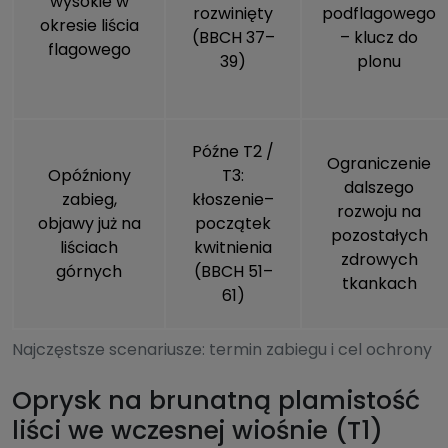
wysokie w
rozwinięty
podflagowego
okresie liścia
(BBCH 37–
– klucz do
flagowego
39)
plonu
Późne T2 /
Ograniczenie
Opóźniony
T3:
dalszego
zabieg,
kłoszenie–
rozwoju na
objawy już na
początek
pozostałych
liściach
kwitnienia
zdrowych
górnych
(BBCH 51–
tkankach
61)
Najczęstsze scenariusze: termin zabiegu i cel ochrony
Oprysk na brunatną plamistość
liści we wczesnej wiośnie (T1)