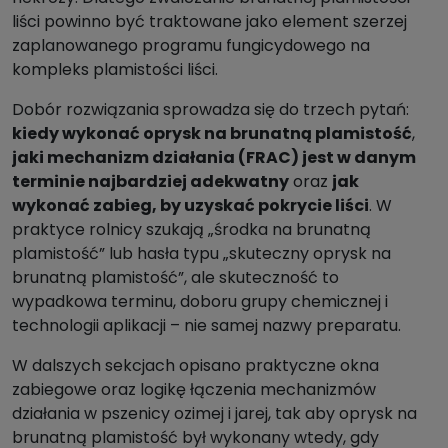
liści powinno być traktowane jako element szerzej
zaplanowanego programu fungicydowego na
kompleks plamistości liści.
Dobór rozwiązania sprowadza się do trzech pytań:
kiedy wykonać oprysk na brunatną plamistość
,
jaki mechanizm działania (FRAC) jest w danym
terminie najbardziej adekwatny
oraz
jak
wykonać zabieg, by uzyskać pokrycie liści
. W
praktyce rolnicy szukają „środka na brunatną
plamistość” lub hasła typu „skuteczny oprysk na
brunatną plamistość”, ale skuteczność to
wypadkowa terminu, doboru grupy chemicznej i
technologii aplikacji – nie samej nazwy preparatu.
W dalszych sekcjach opisano praktyczne okna
zabiegowe oraz logikę łączenia mechanizmów
działania w pszenicy ozimej i jarej, tak aby oprysk na
brunatną plamistość był wykonany wtedy, gdy