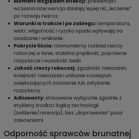
Moment względem infekcji:
prewencja i
wczesna interwencja działają lepiej niż „leczenie”
po rozwoju nekroz.
Warunki w trakcie i po zabiegu:
temperatura,
wiatr, wilgotność i ryzyko opadu wpływają na
osadzanie i wnikanie.
Pokrycie liścia:
równomierny rozkład cieczy
roboczej w łanie, stabilna prędkość, poprawne
rozpylacze i wysokość belki.
Jakość cieczy roboczej:
zgodność mieszanin,
kolejność mieszania i unikanie rozwiązań
zwiększających znoszenie lub zatykanie
rozpylaczy.
Adiuwanty:
stosowane wyłącznie zgodnie z
etykietą środka i logiką technologii
(zwilżenie/retencja), bez „doprawiania” poza
zaleceniami.
Odporność sprawców brunatnej