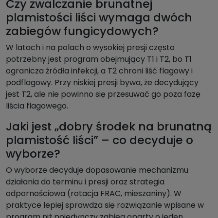
Czy zwalczanie brunatnej
plamistości liści wymaga dwóch
zabiegów fungicydowych?
W latach i na polach o wysokiej presji często
potrzebny jest program obejmujący T1 i T2, bo T1
ogranicza źródła infekcji, a T2 chroni liść flagowy i
podflagowy. Przy niskiej presji bywa, że decydujący
jest T2, ale nie powinno się przesuwać go poza fazę
liścia flagowego.
Jaki jest „dobry środek na brunatną
plamistość liści” – co decyduje o
wyborze?
O wyborze decyduje dopasowanie mechanizmu
działania do terminu i presji oraz strategia
odpornościowa (rotacja FRAC, mieszaniny). W
praktyce lepiej sprawdza się rozwiązanie wpisane w
program niż pojedynczy zabieg oparty o jeden