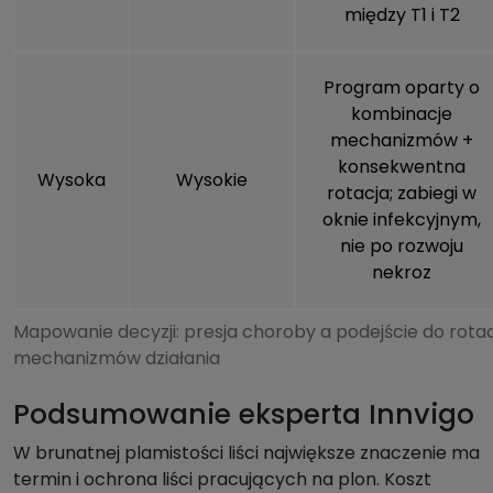
między T1 i T2
Program oparty o
kombinacje
mechanizmów +
konsekwentna
Wysoka
Wysokie
rotacja; zabiegi w
oknie infekcyjnym,
nie po rozwoju
nekroz
Mapowanie decyzji: presja choroby a podejście do rotac
mechanizmów działania
Podsumowanie eksperta Innvigo
W brunatnej plamistości liści największe znaczenie ma
termin i ochrona liści pracujących na plon. Koszt