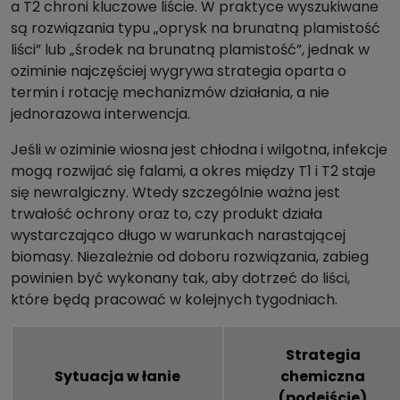
a T2 chroni kluczowe liście. W praktyce wyszukiwane
są rozwiązania typu „oprysk na brunatną plamistość
liści” lub „środek na brunatną plamistość”, jednak w
oziminie najczęściej wygrywa strategia oparta o
termin i rotację mechanizmów działania, a nie
jednorazowa interwencja.
Jeśli w oziminie wiosna jest chłodna i wilgotna, infekcje
mogą rozwijać się falami, a okres między T1 i T2 staje
się newralgiczny. Wtedy szczególnie ważna jest
trwałość ochrony oraz to, czy produkt działa
wystarczająco długo w warunkach narastającej
biomasy. Niezależnie od doboru rozwiązania, zabieg
powinien być wykonany tak, aby dotrzeć do liści,
które będą pracować w kolejnych tygodniach.
Strategia
Sytuacja w łanie
chemiczna
(podejście)