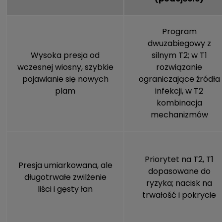
Program
dwuzabiegowy z
Wysoka presja od
silnym T2; w T1
wczesnej wiosny, szybkie
rozwiązanie
pojawianie się nowych
ograniczające źródła
plam
infekcji, w T2
kombinacja
mechanizmów
Priorytet na T2, T1
Presja umiarkowana, ale
dopasowane do
długotrwałe zwilżenie
ryzyka; nacisk na
liści i gęsty łan
trwałość i pokrycie