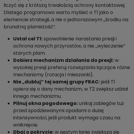
liczyć się z krótszą trwałością ochrony kontaktowej.
Dlatego programowo warto myśleć o T1 jako o
elemencie strategii, a nie o jednorazowym „środku na
brunatną plamistość”.
Ustal cel T1:
spowolnienie narastania presji i
ochrona nowych przyrostów, a nie „wyleczenie”
starych plam.
Dobierz mechanizm działania do presji:
w
wysokiej presji preferuj rozwiązania łączące różne
mechanizmy (rotacja i mieszanki).
Nie „dubluj” tej samej grupy FRAC:
jeśli T1
opiera się o dany mechanizm, w T2 zwiększ udział
innego mechanizmu.
Pilnuj okna pogodowego:
unikaj zabiegów tuż
przed spodziewanymi opadami o dużej
intensywności, jeśli produkt wymaga czasu na
wniknięcie.
Dbaj o pokrycie:
w gęstym łanie zwiększa się