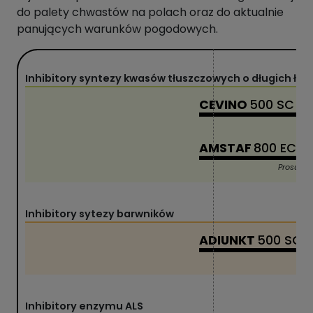
do palety chwastów na polach oraz do aktualnie
panujących warunków pogodowych.
Inhibitory syntezy kwasów tłuszczowych o długich ła
CEVINO
500 SC
AMSTAF
800 EC
Prosulfo
Inhibitory sytezy barwników
ADIUNKT
500 SC
/
Inhibitory enzymu ALS