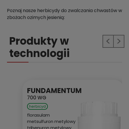
Poznaj nasze herbicydy do zwalczania chwastów w
zbożach ozimych jesienią:
Produkty w
Previous
Next
technologii
FUNDAMENTUM
700 WG
herbicyd
florasulam
metsulfuron metylowy
tribenuron metylowy