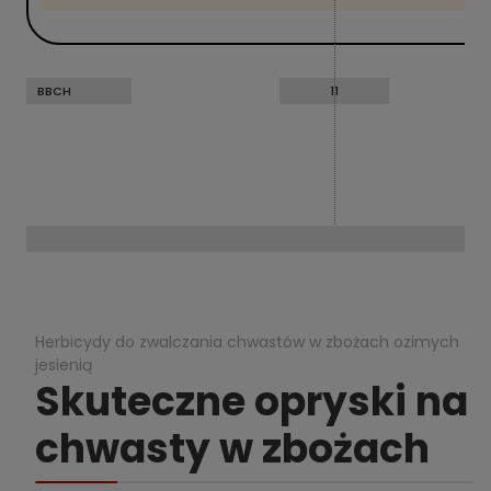
BBCH
11
Herbicydy do zwalczania chwastów w zbożach ozimych
jesienią
Skuteczne opryski na
chwasty w zbożach