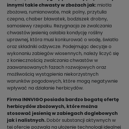
innymi takie chwasty w zbożach jak:
miotła
zbożowa, rumianowate, mak polny, przytulia
czepna, chaber bławatek, bodziszek drobny,
samosiewy rzepaku. Rezygnacja ze zwalczania
chwastów jesienią osłabia kondycję rośliny
uprawnej, która musi konkurować o wodę, światło
oraz składniki odżywcze. Podejmując decyzje o
wykonaniu zabiegów wiosennych, należy liczyć się
z koniecznością zwalczania chwastów w
zaawansowanych fazach rozwojowych oraz
możliwością wystąpienia niekorzystnych
warunków pogodowych, które mogą negatywnie
wpływać na działanie herbicydów.
Firma INNVIGO posiada bardzo bogatą ofertę
herbicydów zbożowych, które można
stosować jesienią w zabiegach doglebowych
jak i nalistnych.
Dobór substancji aktywnych w
tej ofercie pozwala na ułożenie technologii idealnej