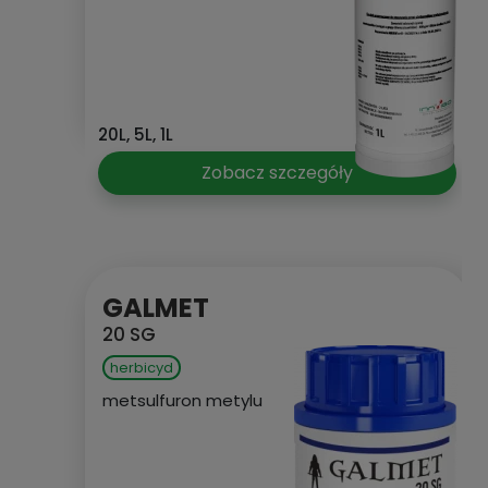
20L, 5L, 1L
Zobacz szczegóły
GALMET
20 SG
herbicyd
metsulfuron metylu