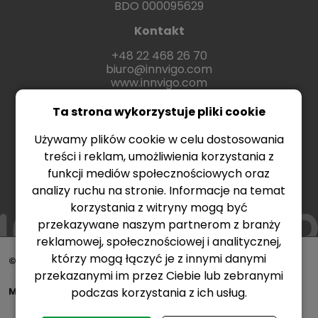
BDO 000095629
Kontakt
+48 22 468 26 70
biuro@innvigo.com
www.innvigo.com
Ta strona wykorzystuje pliki cookie
Używamy plików cookie w celu dostosowania
treści i reklam, umożliwienia korzystania z
funkcji mediów społecznościowych oraz
analizy ruchu na stronie. Informacje na temat
korzystania z witryny mogą być
przekazywane naszym partnerom z branży
reklamowej, społecznościowej i analitycznej,
którzy mogą łączyć je z innymi danymi
© Copyright 2026 Innvigo - Better chemistry
przekazanymi im przez Ciebie lub zebranymi
podczas korzystania z ich usług.
Made & Design Creative Agency
Netimage