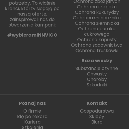
Ochrona zbóż jarych
potrzeby. To właśnie
Ochrona rzepaku
klienci, którzy sięgają po
Ochrona kukurydzy
naszą ofertę,
Ochrona słonecznika
zainspirowali nas do
Ochrona ziemniaka
stworzenia kampanii:
Ochrona buraka
cukrowego
#wybieramINNVIGO
Ochrona kapusty
Ochrona sadownictwa
Ochrona truskawki
Baza wiedzy
Substancje czynne
Chwasty
Choroby
Szkodniki
Poznaj nas
Kontakt
O firmie
Gospodarstwa
Idę po rekord
Sklepy
Kariera
Biuro
Szkolenia