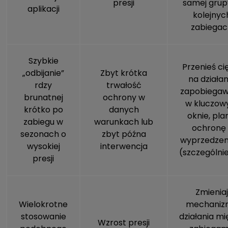
presji
samej grup
aplikacji
kolejnyc
zabiegac
Szybkie
Przenieś ci
„odbijanie”
Zbyt krótka
na działan
rdzy
trwałość
zapobiega
brunatnej
ochrony w
w kluczo
krótko po
danych
oknie, pla
zabiegu w
warunkach lub
ochronę 
sezonach o
zbyt późna
wyprzedze
wysokiej
interwencja
(szczególni
presji
Zmieniaj
Wielokrotne
mechaniz
stosowanie
działania mi
Wzrost presji