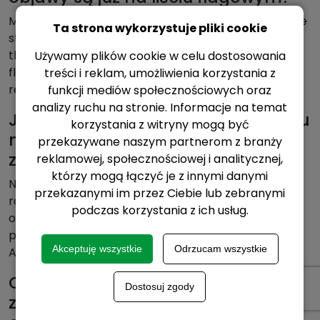
Można zatrzymać rozwój choroby i ograniczyć dalsze
Ta strona wykorzystuje pliki cookie
straty, ale nie da się odzyskać funkcji już uszkodzonej
tkanki. Dlatego przy widocznych objawach na liściu
Używamy plików cookie w celu dostosowania
flagowym kluczowe jest szybkie działanie i
treści i reklam, umożliwienia korzystania z
realistyczna ocena oczekiwanego efektu.
funkcji mediów społecznościowych oraz
analizy ruchu na stronie. Informacje na temat
Jakie elementy technologii zabiegu
korzystania z witryny mogą być
najbardziej wpływają na efekt
przekazywane naszym partnerom z branży
zwalczania rdzy brunatnej?
reklamowej, społecznościowej i analitycznej,
którzy mogą łączyć je z innymi danymi
Najważniejsze są: termin (ochrona liścia flagowego),
przekazanymi im przez Ciebie lub zebranymi
równomierne pokrycie liści, stabilne parametry
podczas korzystania z ich usług.
oprysku oraz dopasowanie fungicydu do presji i
programu (rotacja mechanizmów działania).
Akceptuję wszystkie
Odrzucam wszystkie
Adiuwanty stosuje się wyłącznie zgodnie z etykietą.
Czy zwalczanie rdzy brunatnej
Dostosuj zgody
zawsze wymaga domknięcia