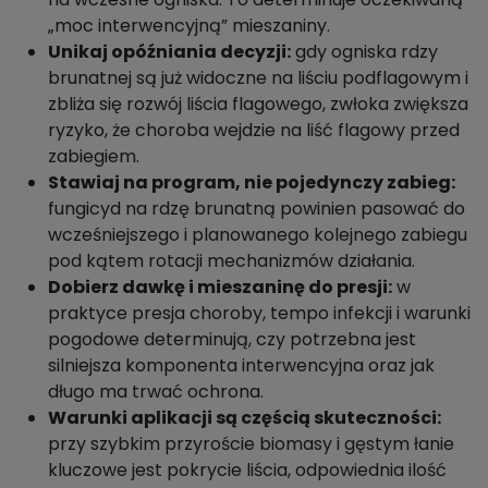
„moc interwencyjną” mieszaniny.
Unikaj opóźniania decyzji:
gdy ogniska rdzy
brunatnej są już widoczne na liściu podflagowym i
zbliża się rozwój liścia flagowego, zwłoka zwiększa
ryzyko, że choroba wejdzie na liść flagowy przed
zabiegiem.
Stawiaj na program, nie pojedynczy zabieg:
fungicyd na rdzę brunatną powinien pasować do
wcześniejszego i planowanego kolejnego zabiegu
pod kątem rotacji mechanizmów działania.
Dobierz dawkę i mieszaninę do presji:
w
praktyce presja choroby, tempo infekcji i warunki
pogodowe determinują, czy potrzebna jest
silniejsza komponenta interwencyjna oraz jak
długo ma trwać ochrona.
Warunki aplikacji są częścią skuteczności:
przy szybkim przyroście biomasy i gęstym łanie
kluczowe jest pokrycie liścia, odpowiednia ilość