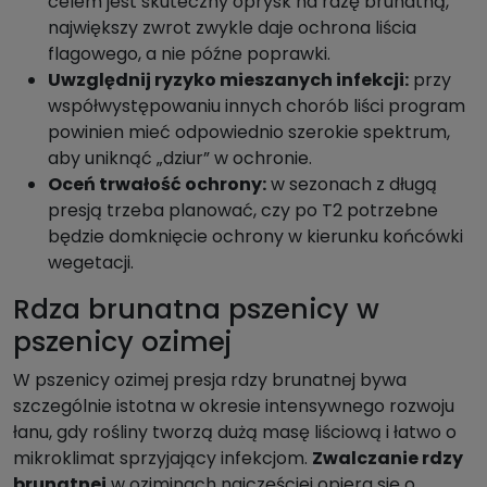
celem jest skuteczny oprysk na rdzę brunatną,
największy zwrot zwykle daje ochrona liścia
flagowego, a nie późne poprawki.
Uwzględnij ryzyko mieszanych infekcji:
przy
współwystępowaniu innych chorób liści program
powinien mieć odpowiednio szerokie spektrum,
aby uniknąć „dziur” w ochronie.
Oceń trwałość ochrony:
w sezonach z długą
presją trzeba planować, czy po T2 potrzebne
będzie domknięcie ochrony w kierunku końcówki
wegetacji.
Rdza brunatna pszenicy w
pszenicy ozimej
W pszenicy ozimej presja rdzy brunatnej bywa
szczególnie istotna w okresie intensywnego rozwoju
łanu, gdy rośliny tworzą dużą masę liściową i łatwo o
mikroklimat sprzyjający infekcjom.
Zwalczanie rdzy
brunatnej
w oziminach najczęściej opiera się o