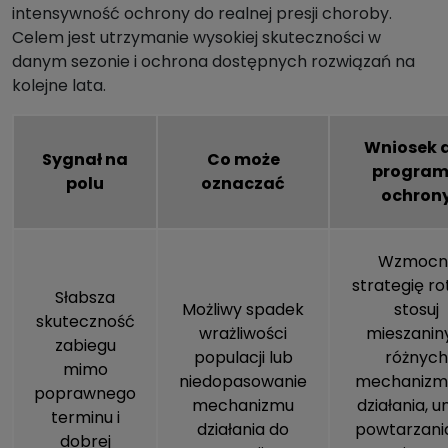
intensywność ochrony do realnej presji choroby.
Celem jest utrzymanie wysokiej skuteczności w
danym sezonie i ochrona dostępnych rozwiązań na
kolejne lata.
Wniosek 
Sygnał na
Co może
progra
polu
oznaczać
ochron
Wzmocni
strategię rot
Słabsza
Możliwy spadek
stosuj
skuteczność
wrażliwości
mieszanin
zabiegu
populacji lub
różnych
mimo
niedopasowanie
mechanizm
poprawnego
mechanizmu
działania, un
terminu i
działania do
powtarzania
dobrej