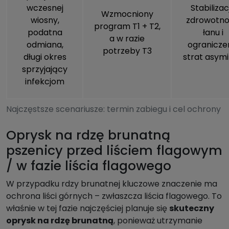
wczesnej
Stabilizac
Wzmocniony
wiosny,
zdrowotno
program T1 + T2,
podatna
łanu i
a w razie
odmiana,
ogranicze
potrzeby T3
długi okres
strat asymil
sprzyjający
infekcjom
Najczęstsze scenariusze: termin zabiegu i cel ochrony
Oprysk na rdzę brunatną
pszenicy przed liściem flagowym
/ w fazie liścia flagowego
W przypadku rdzy brunatnej kluczowe znaczenie ma
ochrona liści górnych – zwłaszcza liścia flagowego. To
właśnie w tej fazie najczęściej planuje się
skuteczny
oprysk na rdzę brunatną
, ponieważ utrzymanie