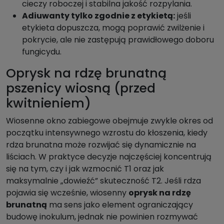
cieczy roboczej i stabilna jakość rozpylania.
Adiuwanty tylko zgodnie z etykietą:
jeśli
etykieta dopuszcza, mogą poprawić zwilżenie i
pokrycie, ale nie zastępują prawidłowego doboru
fungicydu.
Oprysk na rdzę brunatną
pszenicy wiosną (przed
kwitnieniem)
Wiosenne okno zabiegowe obejmuje zwykle okres od
początku intensywnego wzrostu do kłoszenia, kiedy
rdza brunatna może rozwijać się dynamicznie na
liściach. W praktyce decyzje najczęściej koncentrują
się na tym, czy i jak wzmocnić T1 oraz jak
maksymalnie „dowieźć” skuteczność T2. Jeśli rdza
pojawia się wcześnie, wiosenny
oprysk na rdzę
brunatną
ma sens jako element ograniczający
budowę inokulum, jednak nie powinien rozmywać