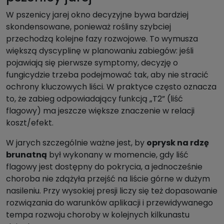
W pszenicy jarej okno decyzyjne bywa bardziej
skondensowane, ponieważ rośliny szybciej
przechodzą kolejne fazy rozwojowe. To wymusza
większą dyscyplinę w planowaniu zabiegów: jeśli
pojawiają się pierwsze symptomy, decyzję o
fungicydzie trzeba podejmować tak, aby nie stracić
ochrony kluczowych liści. W praktyce często oznacza
to, że zabieg odpowiadający funkcją „T2” (liść
flagowy) ma jeszcze większe znaczenie w relacji
koszt/efekt.
W jarych szczególnie ważne jest, by
oprysk na rdzę
brunatną
był wykonany w momencie, gdy liść
flagowy jest dostępny do pokrycia, a jednocześnie
choroba nie zdążyła przejść na liście górne w dużym
nasileniu. Przy wysokiej presji liczy się też dopasowanie
rozwiązania do warunków aplikacji i przewidywanego
tempa rozwoju choroby w kolejnych kilkunastu