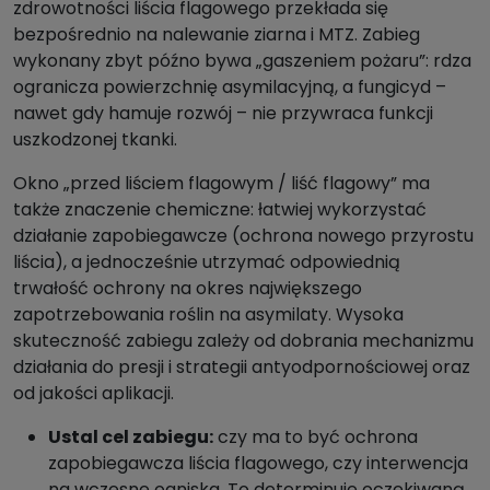
zdrowotności liścia flagowego przekłada się
bezpośrednio na nalewanie ziarna i MTZ. Zabieg
wykonany zbyt późno bywa „gaszeniem pożaru”: rdza
ogranicza powierzchnię asymilacyjną, a fungicyd –
nawet gdy hamuje rozwój – nie przywraca funkcji
uszkodzonej tkanki.
Okno „przed liściem flagowym / liść flagowy” ma
także znaczenie chemiczne: łatwiej wykorzystać
działanie zapobiegawcze (ochrona nowego przyrostu
liścia), a jednocześnie utrzymać odpowiednią
trwałość ochrony na okres największego
zapotrzebowania roślin na asymilaty. Wysoka
skuteczność zabiegu zależy od dobrania mechanizmu
działania do presji i strategii antyodpornościowej oraz
od jakości aplikacji.
Ustal cel zabiegu:
czy ma to być ochrona
zapobiegawcza liścia flagowego, czy interwencja
na wczesne ogniska. To determinuje oczekiwaną