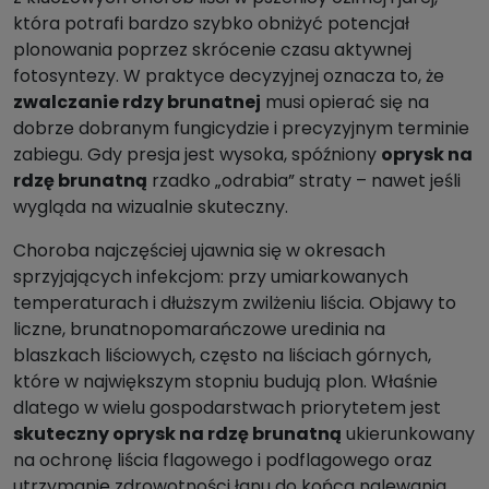
która potrafi bardzo szybko obniżyć potencjał
plonowania poprzez skrócenie czasu aktywnej
fotosyntezy. W praktyce decyzyjnej oznacza to, że
zwalczanie rdzy brunatnej
musi opierać się na
dobrze dobranym fungicydzie i precyzyjnym terminie
zabiegu. Gdy presja jest wysoka, spóźniony
oprysk na
rdzę brunatną
rzadko „odrabia” straty – nawet jeśli
wygląda na wizualnie skuteczny.
Choroba najczęściej ujawnia się w okresach
sprzyjających infekcjom: przy umiarkowanych
temperaturach i dłuższym zwilżeniu liścia. Objawy to
liczne, brunatnopomarańczowe uredinia na
blaszkach liściowych, często na liściach górnych,
które w największym stopniu budują plon. Właśnie
dlatego w wielu gospodarstwach priorytetem jest
skuteczny oprysk na rdzę brunatną
ukierunkowany
na ochronę liścia flagowego i podflagowego oraz
utrzymanie zdrowotności łanu do końca nalewania