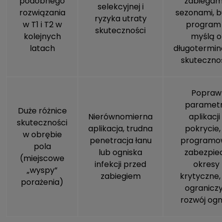
podobnego
zabiegami
selekcyjnej i
rozwiązania
sezonami, b
ryzyka utraty
w T1 i T2 w
program
skuteczności
kolejnych
myślą o
latach
długotermin
skuteczno
Popraw
paramet
Duże różnice
Nierównomierna
aplikacji 
skuteczności
aplikacja, trudna
pokrycie,
w obrębie
penetracja łanu
programo
pola
lub ogniska
zabezpie
(miejscowe
infekcji przed
okresy
„wyspy”
zabiegiem
krytyczne,
porażenia)
ogranicz
rozwój ogn