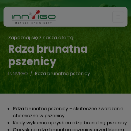
Togg
Zapoznaj się z nasza ofertą
Rdza brunatna
pszenicy
INNVIGO
Rdza brunatna pszenicy
Rdza brunatna pszenicy – skuteczne zwalczanie
chemiczne w pszenicy
Kiedy wykonać oprysk na rdzę brunatną pszenicy
Oprysk na rdzę brunatną pszenicy przed liściem