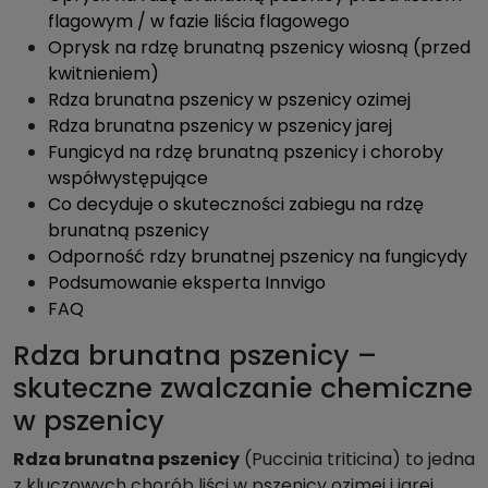
flagowym / w fazie liścia flagowego
Oprysk na rdzę brunatną pszenicy wiosną (przed
kwitnieniem)
Rdza brunatna pszenicy w pszenicy ozimej
Rdza brunatna pszenicy w pszenicy jarej
Fungicyd na rdzę brunatną pszenicy i choroby
współwystępujące
Co decyduje o skuteczności zabiegu na rdzę
brunatną pszenicy
Odporność rdzy brunatnej pszenicy na fungicydy
Podsumowanie eksperta Innvigo
FAQ
Rdza brunatna pszenicy –
skuteczne zwalczanie chemiczne
w pszenicy
Rdza brunatna pszenicy
(Puccinia triticina) to jedna
z kluczowych chorób liści w pszenicy ozimej i jarej,