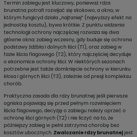
Termin zabiegu jest kluczowy, ponieważ rdza
brunatna potrafi rozwijać się skokowo, a okno, w
którym fungicyd działa „najtaniej” (najwyższy efekt na
jednostkę kosztu), bywa krótkie. Z punktu widzenia
technologii ochrony najczęściej rozważa się dwa
główne okna: zabieg wczesny, gdy buduje się ochrona
podstawy źdźbła i dolnych liści (T1), oraz zabieg w
fazie liścia flagowego (T2), który najczęściej decyduje
o ekonomice ochrony liści. W niektórych sezonach
potrzebne jest także domknięcie ochrony w kierunku
kłosa i górnych liści (T3), zależnie od presji kompleksu
chorób.
Praktyczna zasada dla rdzy brunatnej: jeśli pierwsze
ogniska pojawiają się przed pełnym rozwinięciem
liścia flagowego, decyzję o zabiegu należy oprzeć o
ochronę liści górnych (T2) i nie liczyć na to, że
późniejszy zabieg w pełni zatrzyma chorobę bez
kosztów ubocznych.
Zwalczanie rdzy brunatnej
jest