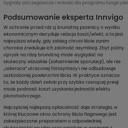
Sygnały ostrzegawcze i wnioski dla programu fungicy
Podsumowanie eksperta Innvigo
W ochronie przed rdz ą brunatną pszenicy o wyniku
ekonomicznym decyduje relacja koszt/efekt, a ta jest
najwyższa wtedy, gdy zabieg chroni liście zanim
choroba zredukuje ich zdolność asymilacji. Zbyt późny
oprysk na rdzę brunatną może wyglądać na
skuteczny wizualnie (zahamnienie sporulacji), ale nie
„odwraca” utraconej fotosyntezy i nie odbudowuje
uszkodzonej powierzchni liścia. W praktyce oznacza
to, że każdy dzień zwłoki przy szybko rosnącej presji
może podnosić koszt uzyskania jednostki efektu
plonotwórczego.
Najczęściej najlepszą opłacalność daje strategia, w
której kluczowe okno ochrony liścia flagowego jest
zabezpieczone preparatem o odpowiedniej
skuteczności na rdze oraz wpiętym w program z