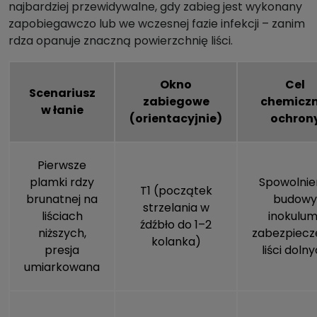
najbardziej przewidywalne, gdy zabieg jest wykonany
zapobiegawczo lub we wczesnej fazie infekcji – zanim
rdza opanuje znaczną powierzchnię liści.
Okno
Cel
Scenariusz
zabiegowe
chemiczn
w łanie
(orientacyjnie)
ochron
Pierwsze
plamki rdzy
Spowolnie
T1 (początek
brunatnej na
budowy
strzelania w
liściach
inokulum 
źdźbło do 1–2
niższych,
zabezpiecz
kolanka)
presja
liści doln
umiarkowana