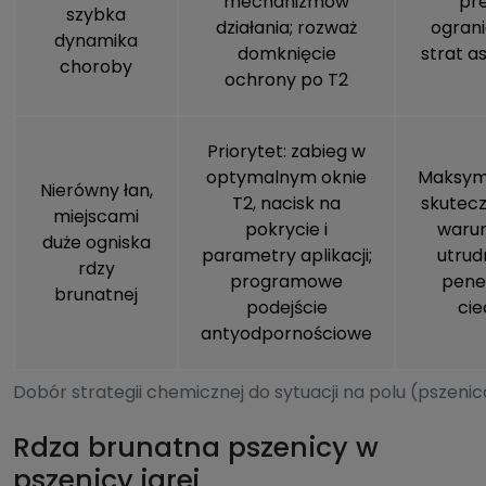
mechanizmów
pres
szybka
działania; rozważ
ograni
dynamika
domknięcie
strat as
choroby
ochrony po T2
Priorytet: zabieg w
optymalnym oknie
Maksyma
Nierówny łan,
T2, nacisk na
skutecz
miejscami
pokrycie i
waru
duże ogniska
parametry aplikacji;
utrud
rdzy
programowe
penet
brunatnej
podejście
cie
antyodpornościowe
Dobór strategii chemicznej do sytuacji na polu (pszeni
Rdza brunatna pszenicy w
pszenicy jarej