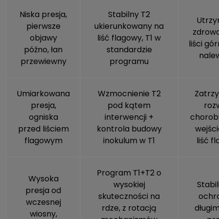
Niska presja,
Stabilny T2
Utrzy
pierwsze
ukierunkowany na
zdrowo
objawy
liść flagowy, T1 w
liści gó
późno, łan
standardzie
nale
przewiewny
programu
Umiarkowana
Wzmocnienie T2
Zatrz
presja,
pod kątem
roz
ogniska
interwencji +
chorob
przed liściem
kontrola budowy
wejśc
flagowym
inokulum w T1
liść f
Program T1+T2 o
Wysoka
wysokiej
Stabil
presja od
skuteczności na
ochr
wczesnej
rdze, z rotacją
długim
wiosny,