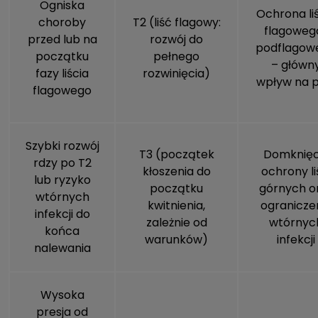
Ogniska
Ochrona li
choroby
T2 (liść flagowy:
flagowego
przed lub na
rozwój do
podflagow
początku
pełnego
– główn
fazy liścia
rozwinięcia)
wpływ na p
flagowego
Szybki rozwój
T3 (początek
Domknięc
rdzy po T2
kłoszenia do
ochrony li
lub ryzyko
początku
górnych o
wtórnych
kwitnienia,
ogranicze
infekcji do
zależnie od
wtórnyc
końca
warunków)
infekcji
nalewania
Wysoka
presja od