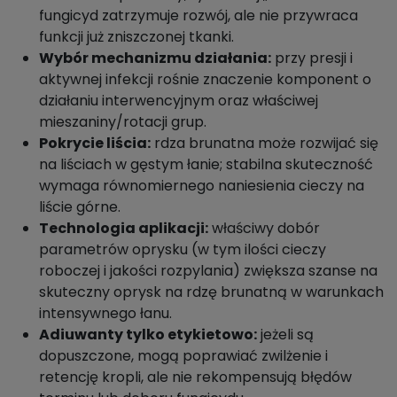
fungicyd zatrzymuje rozwój, ale nie przywraca
funkcji już zniszczonej tkanki.
Wybór mechanizmu działania:
przy presji i
aktywnej infekcji rośnie znaczenie komponent o
działaniu interwencyjnym oraz właściwej
mieszaniny/rotacji grup.
Pokrycie liścia:
rdza brunatna może rozwijać się
na liściach w gęstym łanie; stabilna skuteczność
wymaga równomiernego naniesienia cieczy na
liście górne.
Technologia aplikacji:
właściwy dobór
parametrów oprysku (w tym ilości cieczy
roboczej i jakości rozpylania) zwiększa szanse na
skuteczny oprysk na rdzę brunatną w warunkach
intensywnego łanu.
Adiuwanty tylko etykietowo:
jeżeli są
dopuszczone, mogą poprawiać zwilżenie i
retencję kropli, ale nie rekompensują błędów