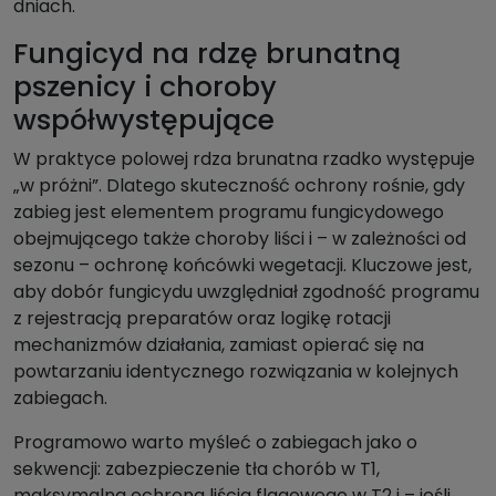
dniach.
Fungicyd na rdzę brunatną
pszenicy i choroby
współwystępujące
W praktyce polowej rdza brunatna rzadko występuje
„w próżni”. Dlatego skuteczność ochrony rośnie, gdy
zabieg jest elementem programu fungicydowego
obejmującego także choroby liści i – w zależności od
sezonu – ochronę końcówki wegetacji. Kluczowe jest,
aby dobór fungicydu uwzględniał zgodność programu
z rejestracją preparatów oraz logikę rotacji
mechanizmów działania, zamiast opierać się na
powtarzaniu identycznego rozwiązania w kolejnych
zabiegach.
Programowo warto myśleć o zabiegach jako o
sekwencji: zabezpieczenie tła chorób w T1,
maksymalna ochrona liścia flagowego w T2 i – jeśli