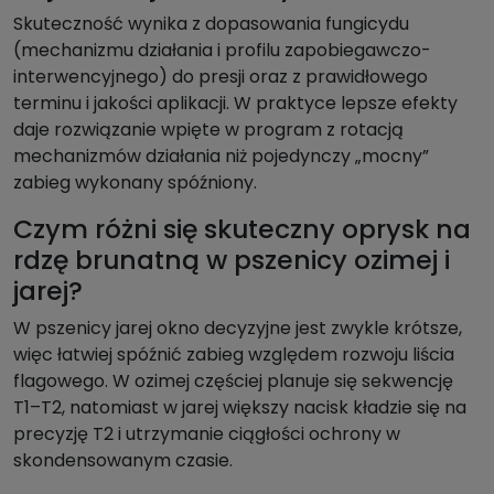
Skuteczność wynika z dopasowania fungicydu
(mechanizmu działania i profilu zapobiegawczo-
interwencyjnego) do presji oraz z prawidłowego
terminu i jakości aplikacji. W praktyce lepsze efekty
daje rozwiązanie wpięte w program z rotacją
mechanizmów działania niż pojedynczy „mocny”
zabieg wykonany spóźniony.
Czym różni się skuteczny oprysk na
rdzę brunatną w pszenicy ozimej i
jarej?
W pszenicy jarej okno decyzyjne jest zwykle krótsze,
więc łatwiej spóźnić zabieg względem rozwoju liścia
flagowego. W ozimej częściej planuje się sekwencję
T1–T2, natomiast w jarej większy nacisk kładzie się na
precyzję T2 i utrzymanie ciągłości ochrony w
skondensowanym czasie.