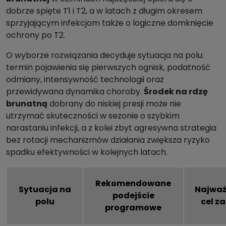
dobrze spięte T1 i T2, a w latach z długim okresem
sprzyjającym infekcjom także o logiczne domknięcie
ochrony po T2.
O wyborze rozwiązania decyduje sytuacja na polu:
termin pojawienia się pierwszych ognisk, podatność
odmiany, intensywność technologii oraz
przewidywana dynamika choroby.
Środek na rdzę
brunatną
dobrany do niskiej presji może nie
utrzymać skuteczności w sezonie o szybkim
narastaniu infekcji, a z kolei zbyt agresywna strategia
bez rotacji mechanizmów działania zwiększa ryzyko
spadku efektywności w kolejnych latach.
Rekomendowane
Sytuacja na
Najważ
podejście
polu
cel z
programowe