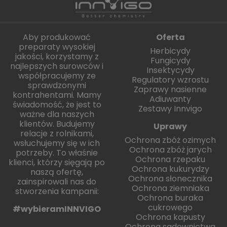
Aby produkować
Oferta
preparaty wysokiej
Herbicydy
jakości, korzystamy z
Fungicydy
najlepszych surowców i
Insektycydy
współpracujemy ze
Regulatory wzrostu
sprawdzonymi
Zaprawy nasienne
kontrahentami. Mamy
Adiuwanty
świadomość, że jest to
Zestawy Innvigo
ważne dla naszych
klientów. Budujemy
Uprawy
relacje z rolnikami,
Ochrona zbóż ozimych
wsłuchujemy się w ich
Ochrona zbóż jarych
potrzeby. To właśnie
Ochrona rzepaku
klienci, którzy sięgają po
Ochrona kukurydzy
naszą ofertę,
Ochrona słonecznika
zainspirowali nas do
Ochrona ziemniaka
stworzenia kampanii:
Ochrona buraka
cukrowego
#wybieramINNVIGO
Ochrona kapusty
Ochrona sadownictwa