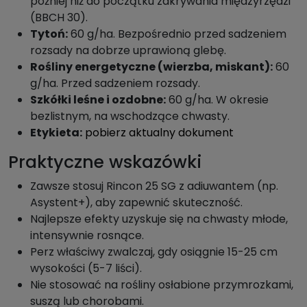
później niż do początku zakrywania międzyrzędzi
(BBCH 30).
Tytoń:
60 g/ha. Bezpośrednio przed sadzeniem
rozsady na dobrze uprawioną glebę.
Rośliny energetyczne (wierzba, miskant):
60
g/ha. Przed sadzeniem rozsady.
Szkółki leśne i ozdobne:
60 g/ha. W okresie
bezlistnym, na wschodzące chwasty.
Etykieta:
pobierz aktualny dokument
Praktyczne wskazówki
Zawsze stosuj Rincon 25 SG z adiuwantem (np.
Asystent+), aby zapewnić skuteczność.
Najlepsze efekty uzyskuje się na chwasty młode,
intensywnie rosnące.
Perz właściwy zwalczaj, gdy osiągnie 15-25 cm
wysokości (5-7 liści).
Nie stosować na rośliny osłabione przymrozkami,
suszą lub chorobami.