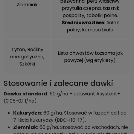
bezwonna
,
perz właściwy
,
Ziemniak
przytulia czepna
,
tasznik
pospolity
,
tobołki polne
.
Średniowrażliwe:
fiołek
polny
,
komosa biała
.
Tytoń, Rośliny
Lista chwastów tożsama jak
energetyczne,
powyżej (wg etykiety).
Szkółki
Stosowanie i zalecane dawki
Dawka standard:
60 g/ha + adiuwant Asystent+
(0,05-0,1 l/ha).
Kukurydza:
60 g/ha. Stosować w fazach od 1 do
7 liścia kukurydzy (BBCH 10-17).
Ziemniak:
60 g/ha. Stosować po wschodach, nie