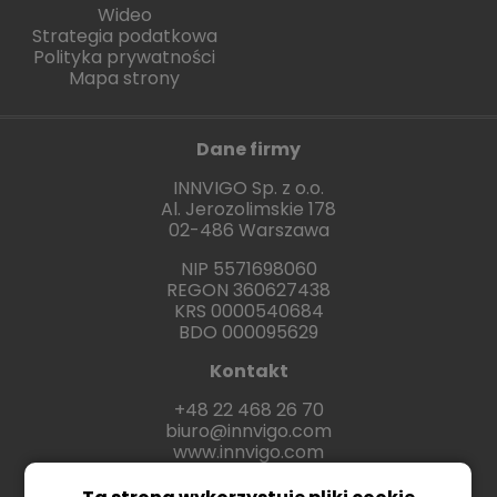
Wideo
Strategia podatkowa
Polityka prywatności
Mapa strony
Dane firmy
INNVIGO Sp. z o.o.
Al. Jerozolimskie 178
02-486 Warszawa
NIP 5571698060
REGON 360627438
KRS 0000540684
BDO 000095629
Kontakt
+48 22 468 26 70
biuro@innvigo.com
www.innvigo.com