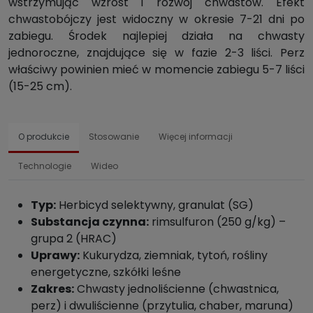
wstrzymując wzrost i rozwój chwastów. Efekt
chwastobójczy jest widoczny w okresie 7-21 dni po
zabiegu. Środek najlepiej działa na chwasty
jednoroczne, znajdujące się w fazie 2-3 liści. Perz
właściwy powinien mieć w momencie zabiegu 5-7 liści
(15-25 cm).
O produkcie
Stosowanie
Więcej informacji
Technologie
Wideo
Typ:
Herbicyd selektywny, granulat (SG)
Substancja czynna:
rimsulfuron (250 g/kg) –
grupa 2 (HRAC)
Uprawy:
Kukurydza, ziemniak, tytoń, rośliny
energetyczne, szkółki leśne
Zakres:
Chwasty jednoliścienne (chwastnica,
perz) i dwuliścienne (przytulia, chaber, maruna)