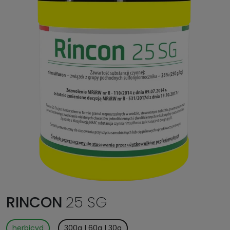
RINCON
25 SG
herbicyd
300g | 60g | 30g