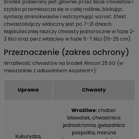
Środek pobierany jest głównie przez liście chwastów i
szybko przemieszcza się w całej roślinie, blokując
syntezę aminokwasów i wstrzymując wzrost. Efekt
chwastobójczy widoczny jest po 7-21 dniach.
Najskuteczniej niszczy chwasty jednoroczne w fazie 2-
3 liści oraz perz właściwy w fazie 5-7 liści (15-25 cm).
Przeznaczenie (zakres ochrony)
Wrażliwość chwastów na środek Rincon 25 SG (w
mieszaninie z adiuwantem Asystent+):
Uprawa
Chwasty
Wrażliwe:
chaber
bławatek
,
chwastnica
jednostronna
,
gwiazdnica
pospolita
,
maruna
Kukurydza
,