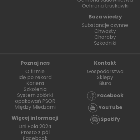
Ochrona truskawki
Baza wiedzy
Substancje czynne
Chwasty
Choroby
Szkodniki
Poznaj nas
Kontakt
O firmie
Gospodarstwa
Idę po rekord
Sklepy
Kariera
Biuro
Szkolenia
System zbiórki
Facebook
opakowań PSOR
Między Miedzami
YouTube
Więcej informacji
Spotify
Dni Pola 2024
Prosto z pól
Facebook