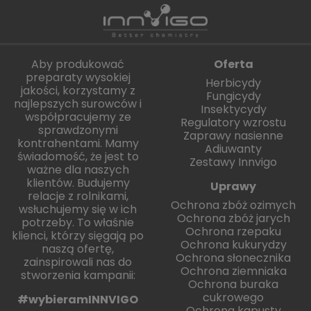
Aby produkować
Oferta
preparaty wysokiej
Herbicydy
jakości, korzystamy z
Fungicydy
najlepszych surowców i
Insektycydy
współpracujemy ze
Regulatory wzrostu
sprawdzonymi
Zaprawy nasienne
kontrahentami. Mamy
Adiuwanty
świadomość, że jest to
Zestawy Innvigo
ważne dla naszych
klientów. Budujemy
Uprawy
relacje z rolnikami,
Ochrona zbóż ozimych
wsłuchujemy się w ich
Ochrona zbóż jarych
potrzeby. To właśnie
Ochrona rzepaku
klienci, którzy sięgają po
Ochrona kukurydzy
naszą ofertę,
Ochrona słonecznika
zainspirowali nas do
Ochrona ziemniaka
stworzenia kampanii:
Ochrona buraka
cukrowego
#wybieramINNVIGO
Ochrona kapusty