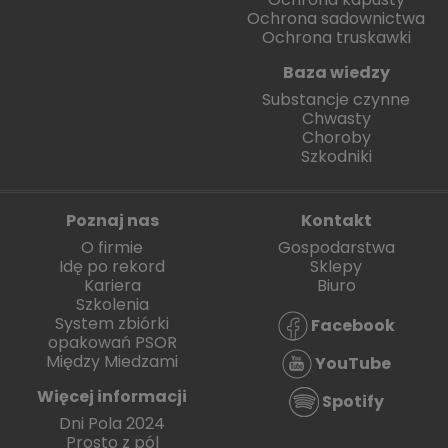
Ochrona sadownictwa
Ochrona truskawki
Baza wiedzy
Substancje czynne
Chwasty
Choroby
Szkodniki
Poznaj nas
Kontakt
O firmie
Gospodarstwa
Idę po rekord
Sklepy
Kariera
Biuro
Szkolenia
System zbiórki
Facebook
opakowań PSOR
Między Miedzami
YouTube
Więcej informacji
Spotify
Dni Pola 2024
Prosto z pól