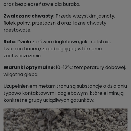
oraz bezpieczeństwie dla buraka.
Zwalczane chwasty:
Przede wszystkim
jasnoty
,
fiołek polny
,
przetaczniki
oraz liczne chwasty
rdestowate.
Rola:
Działa zarówno doglebowo, jak i nalistnie,
tworząc barierę zapobiegającą wtórnemu
zachwaszczeniu.
Warunki optymalne:
10–12°C temperatury dobowej,
wilgotna gleba.
Uzupełnieniem metamitronu są substancje o działaniu
typowo kontaktowym i doglebowym, które eliminują
konkretne grupy uciążliwych gatunków: