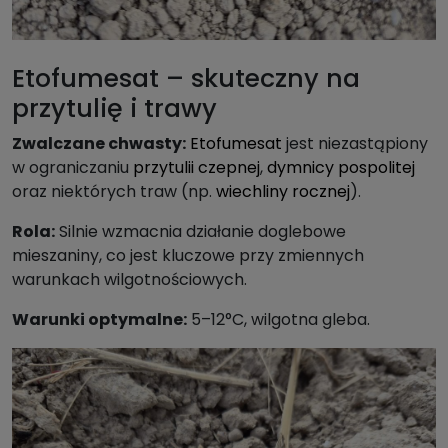
Etofumesat – skuteczny na
przytulię i trawy
Zwalczane chwasty:
Etofumesat
jest niezastąpiony
w ograniczaniu
przytulii czepnej
,
dymnicy pospolitej
oraz niektórych traw (np.
wiechliny rocznej
).
Rola:
Silnie wzmacnia działanie doglebowe
mieszaniny, co jest kluczowe przy zmiennych
warunkach wilgotnościowych.
Warunki optymalne:
5–12°C, wilgotna gleba.