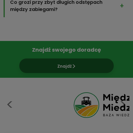
Co grozi przy zbyt długich odstępach
między zabiegami?
Znajdź swojego doradcę
Znajdź
Previous
N