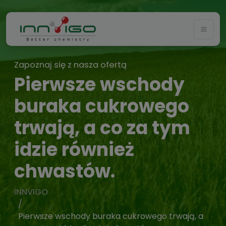
Togg
Zapoznaj się z nasza ofertą
Pierwsze wschody
buraka cukrowego
trwają, a co za tym
idzie również
chwastów.
INNVIGO
Pierwsze wschody buraka cukrowego trwają, a