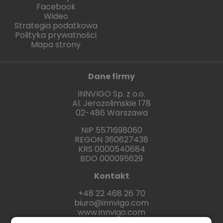
Facebook
Wideo
Strategia podatkowa
Polityka prywatności
Mapa strony
Dane firmy
INNVIGO Sp. z o.o.
Al. Jerozolimskie 178
02-486 Warszawa
NIP 5571698060
REGON 360627438
KRS 0000540684
BDO 000095629
Kontakt
+48 22 468 26 70
biuro@innvigo.com
www.innvigo.com