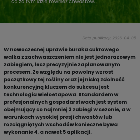
co za tym idzie również chwastów.
Data publikacji: 2026-04-05
W nowoczesnej uprawie buraka cukrowego
walka z zachwaszczeniem nie jest jednorazowym
zabiegiem, lecz precyzyjnie zaplanowanym
procesem. Ze względu na powolny wzrost
początkowy tej rośliny oraz jej niską zdolność
konkurencyjną kluczem do sukcesu jest
technologia wieloetapowa. Standardem w
profesjonalnych gospodarstwach jest system
obejmujący co najmniej 3 zabiegi w sezonie, a w
warunkach wysokiej presji chwastów lub
rozciągniętych wschodów konieczne bywa
wykonanie 4, a nawet 5 aplikacji.