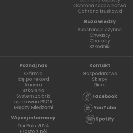
Ochrona sadownictwa
Ochrona truskawki
Baza wiedzy
Substancje czynne
Chwasty
Choroby
Szkodniki
Poznaj nas
Kontakt
O firmie
Gospodarstwa
Idę po rekord
Sklepy
Kariera
Biuro
Szkolenia
System zbiórki
Facebook
opakowań PSOR
Między Miedzami
YouTube
Więcej informacji
Spotify
Dni Pola 2024
Prosto z pól