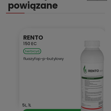
powiązane
RENTO
150 EC
herbicyd
fluazyfop-p-butylowy
5L, 1L