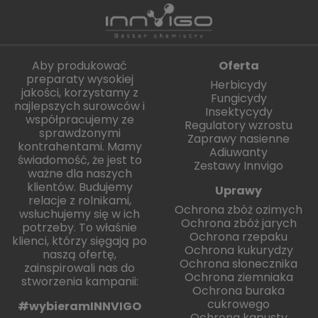
Aby produkować
Oferta
preparaty wysokiej
Herbicydy
jakości, korzystamy z
Fungicydy
najlepszych surowców i
Insektycydy
współpracujemy ze
Regulatory wzrostu
sprawdzonymi
Zaprawy nasienne
kontrahentami. Mamy
Adiuwanty
świadomość, że jest to
Zestawy Innvigo
ważne dla naszych
klientów. Budujemy
Uprawy
relacje z rolnikami,
Ochrona zbóż ozimych
wsłuchujemy się w ich
Ochrona zbóż jarych
potrzeby. To właśnie
Ochrona rzepaku
klienci, którzy sięgają po
Ochrona kukurydzy
naszą ofertę,
Ochrona słonecznika
zainspirowali nas do
Ochrona ziemniaka
stworzenia kampanii:
Ochrona buraka
cukrowego
#wybieramINNVIGO
Ochrona kapusty