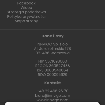
Facebook
Wideo
Strategia podatkowa
Polityka prywatności
Mapa strony
Dane firmy
INNVIGO Sp. z o.o.
Al. Jerozolimskie 178
02-486 Warszawa
NIP 5571698060
REGON 360627438
KRS 0000540684
BDO 000095629
Kontakt
+48 22 468 26 70
biuro@innvigo.com
www.innvigo.com