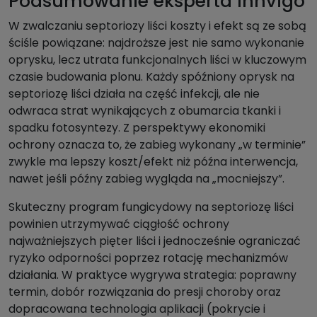
Podsumowanie eksperta Innvigo
W zwalczaniu septoriozy liści koszty i efekt są ze sobą
ściśle powiązane: najdroższe jest nie samo wykonanie
oprysku, lecz utrata funkcjonalnych liści w kluczowym
czasie budowania plonu. Każdy spóźniony oprysk na
septoriozę liści działa na część infekcji, ale nie
odwraca strat wynikających z obumarcia tkanki i
spadku fotosyntezy. Z perspektywy ekonomiki
ochrony oznacza to, że zabieg wykonany „w terminie”
zwykle ma lepszy koszt/efekt niż późna interwencja,
nawet jeśli późny zabieg wygląda na „mocniejszy”.
Skuteczny program fungicydowy na septoriozę liści
powinien utrzymywać ciągłość ochrony
najważniejszych pięter liści i jednocześnie ograniczać
ryzyko odporności poprzez rotację mechanizmów
działania. W praktyce wygrywa strategia: poprawny
termin, dobór rozwiązania do presji choroby oraz
dopracowana technologia aplikacji (pokrycie i