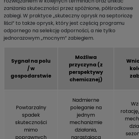
rozwiązaniem w kolejnych terminach oraz unikać
zaniżania skuteczności przez spóźnione, półśrodkowe
zabiegi. W praktyce „skuteczny oprysk na septoriozę
liści” to także oprysk, który jest częścią programu
odpornego na selekcję odporności, a nie tylko
jednorazowym „mocnym” zabiegiem.
Możliwa
Sygnał na polu
Wnio
przyczyna (z
/ w
kol
perspektywy
gospodarstwie
za
chemicznej)
Nadmierne
Wz
Powtarzalny
poleganie na
rotację
spadek
jednym
mech
skuteczności
mechanizmie
dzia
mimo
działania,
sezon
poprawnych
narastająca