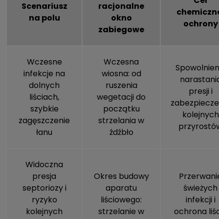
Cel
Scenariusz
racjonalne
chemiczn
na polu
okno
ochrony
zabiegowe
Wczesne
Wczesna
Spowolnien
infekcje na
wiosna: od
narastani
dolnych
ruszenia
presji i
liściach,
wegetacji do
zabezpiecze
szybkie
początku
kolejnych
zagęszczenie
strzelania w
przyrostó
łanu
źdźbło
Widoczna
presja
Okres budowy
Przerwani
septoriozy i
aparatu
świeżych
ryzyko
liściowego:
infekcji i
kolejnych
strzelanie w
ochrona liś