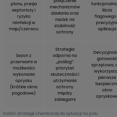
połączenie
plonu, presja
funkcjonalno
mechanizmów
septoriozy i
liścia
działania oraz
ryzyko
flagowego
nacisk na
reinfekcji w
precyzyjn
stabilność
maju/czerwcu
aplikacja
ochrony
Strategia
Decyzyjność
Sezon z
odporna na
gotowoś
przerwami w
„poślizg”:
sprzętowa, 
możliwości
priorytet
wykorzyst
wykonania
skuteczności i
pierwsze
oprysku
utrzymania
bezpieczn
(krótkie okna
ochrony
okno
pogodowe)
między
opryskow
zabiegami
Dobór strategii chemicznej do sytuacji na polu