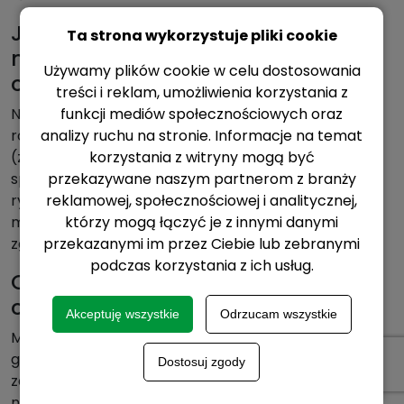
Jakie „środki na septoriozę liści”
Ta strona wykorzystuje pliki cookie
najlepiej wpisują się w program
Używamy plików cookie w celu dostosowania
ochrony?
treści i reklam, umożliwienia korzystania z
funkcji mediów społecznościowych oraz
Najlepiej sprawdzają się rozwiązania, które pasują do
analizy ruchu na stronie. Informacje na temat
roli zabiegu w programie
korzystania z witryny mogą być
(zapobiegawczo/interwencyjnie), mają właściwe
przekazywane naszym partnerom z branży
spektrum i są stosowane w strategii ograniczającej
reklamowej, społecznościowej i analitycznej,
ryzyko odporności poprzez rotację i/lub łączenie
którzy mogą łączyć je z innymi danymi
mechanizmów działania. Zawsze należy działać w
przekazanymi im przez Ciebie lub zebranymi
zgodzie z rejestracją i zapisami etykiety.
podczas korzystania z ich usług.
Czy adiuwanty zwiększą skuteczny
oprysk na septoriozę liści?
Akceptuję wszystkie
Odrzucam wszystkie
Mogą poprawić zwilżenie i pokrycie, ale tylko wtedy,
gdy są stosowane zgodnie z etykietą fungicydu i
Dostosuj zgody
zasadami przygotowania cieczy roboczej. Adiuwant
nie zastąpi poprawnego terminu ani nie naprawi