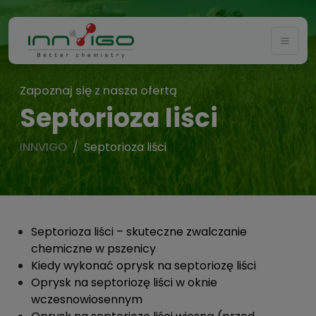
Togg
Zapoznaj się z nasza ofertą
Septorioza liści
INNVIGO
Septorioza liści
Septorioza liści – skuteczne zwalczanie
chemiczne w pszenicy
Kiedy wykonać oprysk na septoriozę liści
Oprysk na septoriozę liści w oknie
wczesnowiosennym