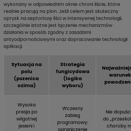
wykonany w odpowiednim oknie chroni liście, które
realnie pracują na plon. Jeśli celem jest skuteczny
oprysk na septoriozę liści w intensywnej technologii,
szczególnie istotne jest łączenie mechanizmów
działania w sposób zgodny z zasadami
antyodpornościowymi oraz dopracowanie technologii
aplikacji.
Sytuacja na
Strategia
Najważniej
polu
fungicydowa
warunek
(pszenica
(logika
powodzen
ozima)
wyboru)
Wysoka
Wczesny
presja po
Nie dopuśc
zabieg
wilgotnej
do „przesko
programowy:
jesieni i
choroby n
ograniczenie