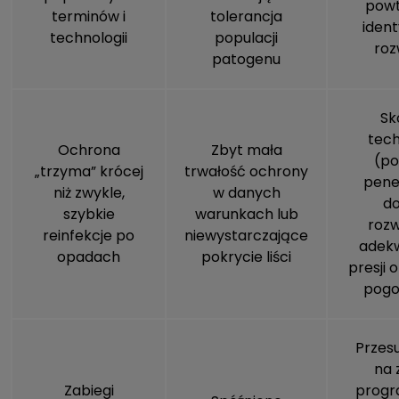
powt
terminów i
tolerancja
iden
technologii
populacji
roz
patogenu
Sk
tech
Ochrona
Zbyt mała
(po
„trzyma” krócej
trwałość ochrony
penet
niż zwykle,
w danych
do
szybkie
warunkach lub
rozw
reinfekcje po
niewystarczające
adek
opadach
pokrycie liści
presji 
pog
Przes
na 
Zabiegi
prog