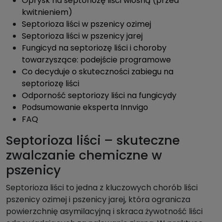
Oprysk na septoriozę liści wiosną (przed
kwitnieniem)
Septorioza liści w pszenicy ozimej
Septorioza liści w pszenicy jarej
Fungicyd na septoriozę liści i choroby
towarzyszące: podejście programowe
Co decyduje o skuteczności zabiegu na
septoriozę liści
Odporność septoriozy liści na fungicydy
Podsumowanie eksperta Innvigo
FAQ
Septorioza liści – skuteczne
zwalczanie chemiczne w
pszenicy
Septorioza liści to jedna z kluczowych chorób liści
pszenicy ozimej i pszenicy jarej, która ogranicza
powierzchnię asymilacyjną i skraca żywotność liści