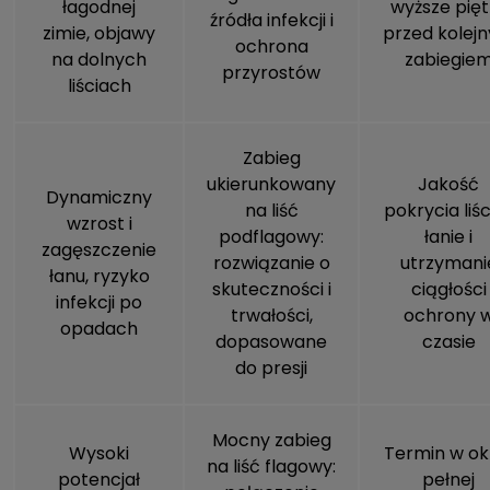
łagodnej
wyższe pięt
źródła infekcji i
zimie, objawy
przed kolej
ochrona
na dolnych
zabiegie
przyrostów
liściach
Zabieg
ukierunkowany
Jakość
Dynamiczny
na liść
pokrycia liśc
wzrost i
podflagowy:
łanie i
zagęszczenie
rozwiązanie o
utrzymani
łanu, ryzyko
skuteczności i
ciągłości
infekcji po
trwałości,
ochrony 
opadach
dopasowane
czasie
do presji
Mocny zabieg
Wysoki
Termin w ok
na liść flagowy:
potencjał
pełnej