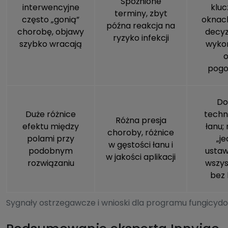
Spóźnione
interwencyjne
klu
terminy, zbyt
często „gonią”
oknac
późna reakcja na
chorobę, objawy
decyz
ryzyko infekcji
szybko wracają
wykor
o
pog
Do
Duże różnice
techn
Różna presja
efektu między
łanu; 
choroby, różnice
polami przy
„j
w gęstości łanu i
podobnym
ustaw
w jakości aplikacji
rozwiązaniu
wszys
bez 
Sygnały ostrzegawcze i wnioski dla programu fungicy