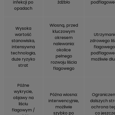
infekcji po
źdźbło
podflagowe
opadach
Wiosną, przed
Wysoka
kluczowym
wartość
Utrzymani
okresem
stanowiska,
zdrowego liś
nalewania:
intensywna
flagowego 
okolice
technologia,
podflagowe
pełnego
duże ryzyko
możliwie dł
rozwoju liścia
strat
flagowego
Późne
wykrycie,
Późna wiosna:
Ograniczen
objawy na
interwencyjnie,
dalszych stra
liściu
możliwie
ochrona te
flagowym /
szybko po
co jeszcz