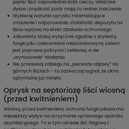
pięter liści: odpowiednia ilość cieczy, właściwe
dysze i prędkość jazdy mają tu realne znaczenie.
Wybieraj warunki oprysku minimalizujące
znoszenie i odparowanie; stabilność depozytu na
liściu wpływa na efekt działania ochronnego.
Adiuwanty stosuj wyłącznie zgodnie z etykietą
fungicydu i zaleceniami mieszaninowymi; celem
jest poprawa pokrycia i zwilżenia, a nie
„wymuszanie” działania.
Nie przesuwaj zabiegu na „pierwsze objawy” na
górnych liściach – to zazwyczaj sygnał, że okno
optymalne już minęło.
Oprysk na septoriozę liści wiosną
(przed kwitnieniem)
Wiosną, przed kwitnieniem, ochrona fungicydowa ma
największy wpływ na utrzymanie sprawnego aparatu
asymilacyjnego. To w tym okresie liść flagowy i