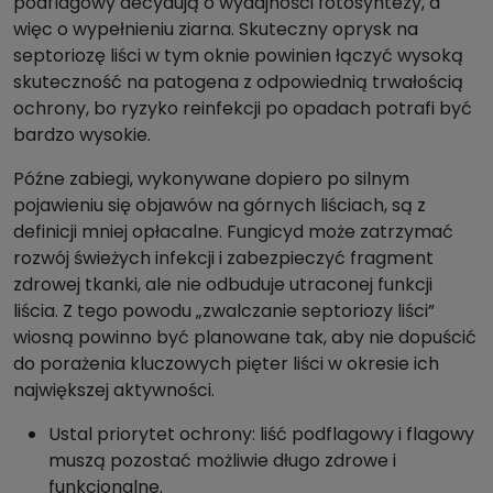
podflagowy decydują o wydajności fotosyntezy, a
więc o wypełnieniu ziarna. Skuteczny oprysk na
septoriozę liści w tym oknie powinien łączyć wysoką
skuteczność na patogena z odpowiednią trwałością
ochrony, bo ryzyko reinfekcji po opadach potrafi być
bardzo wysokie.
Późne zabiegi, wykonywane dopiero po silnym
pojawieniu się objawów na górnych liściach, są z
definicji mniej opłacalne. Fungicyd może zatrzymać
rozwój świeżych infekcji i zabezpieczyć fragment
zdrowej tkanki, ale nie odbuduje utraconej funkcji
liścia. Z tego powodu „zwalczanie septoriozy liści”
wiosną powinno być planowane tak, aby nie dopuścić
do porażenia kluczowych pięter liści w okresie ich
największej aktywności.
Ustal priorytet ochrony: liść podflagowy i flagowy
muszą pozostać możliwie długo zdrowe i
funkcjonalne.