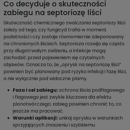
Co decyduje o skuteczności
zabiegu na septoriozę liści
Skuteczność chemicznego zwalczania septoriozy liści
zależy od tego, czy fungicyd trafia w moment
podatności i czy zostaje równomiernie zdeponowany
na chronionych liściach. Septorioza rozwija się często
przy długotrwałym zwilżeniu, a infekcje mogą
zachodzić przed pojawieniem się czytelnych
objawów. Oznacza to, że „oprysk na septoriozę liści”
powinien być planowany pod ryzyko infekcji i fazę liści,
a nie wyłącznie pod widoczne plamy.
Faza i cel zabiegu:
ochrona liścia podflagowego
i flagowego jest zwykle kluczowa dla efektu
plonotwórczego; zabieg powinien chronić to, co
jeszcze ma pracować.
Warunki aplikacji:
unikaj oprysku w warunkach
sprzyjających znoszeniu i szybkiemu