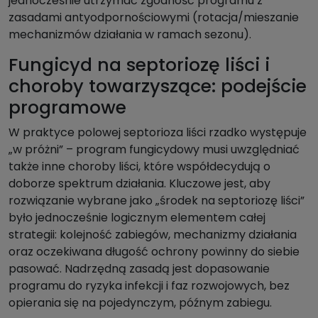
jednocześnie utrzymać zgodność programu z
zasadami antyodpornościowymi (rotacja/mieszanie
mechanizmów działania w ramach sezonu).
Fungicyd na septoriozę liści i
choroby towarzyszące: podejście
programowe
W praktyce polowej septorioza liści rzadko występuje
„w próżni” – program fungicydowy musi uwzględniać
także inne choroby liści, które współdecydują o
doborze spektrum działania. Kluczowe jest, aby
rozwiązanie wybrane jako „środek na septoriozę liści”
było jednocześnie logicznym elementem całej
strategii: kolejność zabiegów, mechanizmy działania
oraz oczekiwana długość ochrony powinny do siebie
pasować. Nadrzędną zasadą jest dopasowanie
programu do ryzyka infekcji i faz rozwojowych, bez
opierania się na pojedynczym, późnym zabiegu.