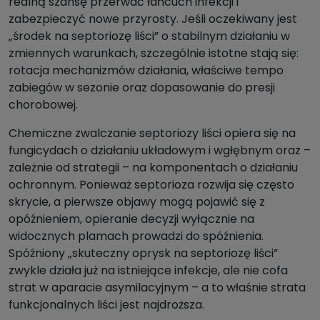
realną szansę przerwać łańcuch infekcji i
zabezpieczyć nowe przyrosty. Jeśli oczekiwany jest
„środek na septoriozę liści” o stabilnym działaniu w
zmiennych warunkach, szczególnie istotne stają się:
rotacja mechanizmów działania, właściwe tempo
zabiegów w sezonie oraz dopasowanie do presji
chorobowej.
Chemiczne zwalczanie septoriozy liści opiera się na
fungicydach o działaniu układowym i wgłębnym oraz –
zależnie od strategii – na komponentach o działaniu
ochronnym. Ponieważ septorioza rozwija się często
skrycie, a pierwsze objawy mogą pojawić się z
opóźnieniem, opieranie decyzji wyłącznie na
widocznych plamach prowadzi do spóźnienia.
Spóźniony „skuteczny oprysk na septoriozę liści”
zwykle działa już na istniejące infekcje, ale nie cofa
strat w aparacie asymilacyjnym – a to właśnie strata
funkcjonalnych liści jest najdroższa.