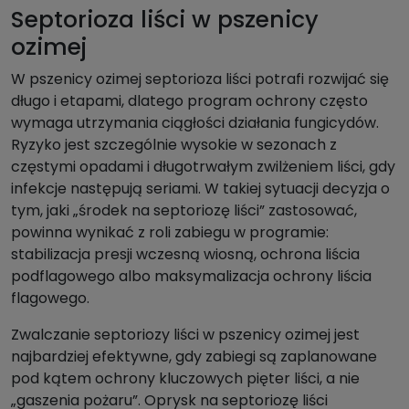
Septorioza liści w pszenicy
ozimej
W pszenicy ozimej septorioza liści potrafi rozwijać się
długo i etapami, dlatego program ochrony często
wymaga utrzymania ciągłości działania fungicydów.
Ryzyko jest szczególnie wysokie w sezonach z
częstymi opadami i długotrwałym zwilżeniem liści, gdy
infekcje następują seriami. W takiej sytuacji decyzja o
tym, jaki „środek na septoriozę liści” zastosować,
powinna wynikać z roli zabiegu w programie:
stabilizacja presji wczesną wiosną, ochrona liścia
podflagowego albo maksymalizacja ochrony liścia
flagowego.
Zwalczanie septoriozy liści w pszenicy ozimej jest
najbardziej efektywne, gdy zabiegi są zaplanowane
pod kątem ochrony kluczowych pięter liści, a nie
„gaszenia pożaru”. Oprysk na septoriozę liści