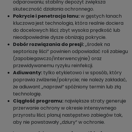
odparowaniu; stabilny depozyt zwiększa
skuteczność działania ochronnego.
Pokrycie i penetracja łanu:
w gęstych łanach
kluczowa jest technologia, która realnie dociera
do docelowych liści; zbyt wysoka prędkość lub
nieodpowiednie dysze obniżają pokrycie.
Dobór rozwiązania do presji:
„środek na
septoriozę liści” powinien odpowiadać roli zabiegu
(zapobiegawczo/interwencyjnie) oraz
przewidywanemu ryzyku reinfekcji.
Adiuwanty:
tylko etykietowo i w sposób, który
poprawia zwilżenie/pokrycie; nie należy zakładać,
że adiuwant „naprawi” spóźniony termin lub złą
technologię.
Ciągłość programu:
największe straty generuje
przerwanie ochrony w okresie intensywnego
przyrostu liści; planuj następstwo zabiegów tak,
aby nie powstawały „dziury” w ochronie.