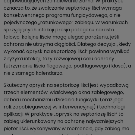
odpowiadających za nalewanie ziarna. W praktyce
oznacza to, że zwalczanie septoriozy liści wymaga
konsekwentnego programu fungicydowego, a nie
pojedynczego „ratunkowego” zabiegu. W warunkach
sprzyjających infekcji presja patogenu narasta
falowo: kolejne liście mogą ulegać porażeniu, jeśli
ochrona nie utrzyma ciągłości. Dlatego decyzja „kiedy
wykonać oprysk na septoriozę liści” powinna wynikać
z ryzyka infekcji, fazy rozwojowej i celu ochrony
(utrzymanie liścia flagowego, podflagowego i kłosa), a
nie z samego kalendarza.
Skuteczny oprysk na septoriozę liści jest wypadkową
trzech elementów: właściwego okna zabiegowego,
doboru mechanizmu działania fungicydu (oraz jego
roli: zapobiegawczej vs interwencyjnej) i technologii
aplikacji. W praktyce „oprysk na septoriozę liści” to
zabieg ukierunkowany na ochronę najważniejszych
pięter liści, wykonywany w momencie, gdy zabieg ma