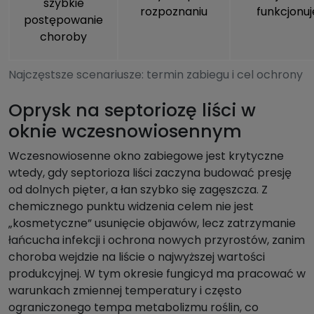
szybkie
rozpoznaniu
funkcjonuj
postępowanie
choroby
Najczęstsze scenariusze: termin zabiegu i cel ochrony
Oprysk na septoriozę liści w
oknie wczesnowiosennym
Wczesnowiosenne okno zabiegowe jest krytyczne
wtedy, gdy septorioza liści zaczyna budować presję
od dolnych pięter, a łan szybko się zagęszcza. Z
chemicznego punktu widzenia celem nie jest
„kosmetyczne” usunięcie objawów, lecz zatrzymanie
łańcucha infekcji i ochrona nowych przyrostów, zanim
choroba wejdzie na liście o najwyższej wartości
produkcyjnej. W tym okresie fungicyd ma pracować w
warunkach zmiennej temperatury i często
ograniczonego tempa metabolizmu roślin, co