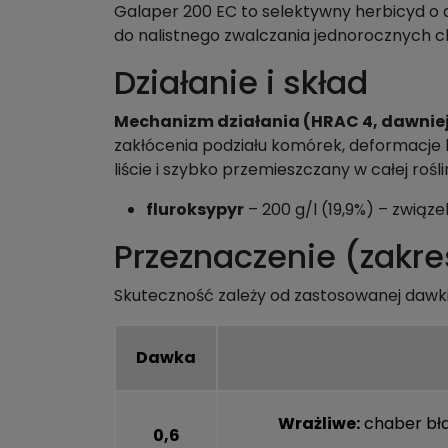
Galaper 200 EC to selektywny herbicyd o 
do nalistnego zwalczania jednorocznych ch
Działanie i skład
Mechanizm działania (HRAC 4, dawniej
zakłócenia podziału komórek, deformacje l
liście i szybko przemieszczany w całej roś
fluroksypyr
– 200 g/l (19,9%) – zwią
Przeznaczenie (zakr
Skuteczność zależy od zastosowanej dawki. 
Dawka
Wrażliwe:
chaber bł
0,6