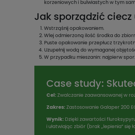
korzeniowych i bulwiastych w tym samym
Jak sporządzić ciecz
Wstrząśnij opakowaniem.
Wlej odmierzoną ilość środka do zbi
Puste opakowanie przepłucz trzykrotni
Uzupełnij wodą do wymaganej objętośc
W przypadku mieszanin: najpierw spor
Case study: Skutec
Cel:
Zwalczanie zaawansowanej w rozwo
Zakres:
Zastosowanie Galaper 200 EC 
Wynik:
Dzięki zawartości fluroksypyr
i ułatwiając zbiór (brak „lepienia” s