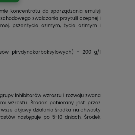
mie koncentratu do sporządzania emulsji
schodowego zwalczania przytulii czepnej i
mej, pszenżycie ozimym, życie ozimym i
ów pirydynokarboksylowych) – 200 g/l
grupy inhibitorów wzrostu i rozwoju zwana
mi wzrostu. Środek pobierany jest przez
ierwsze objawy działania środka na chwasty
wastów następuje po 5-10 dniach. Środek