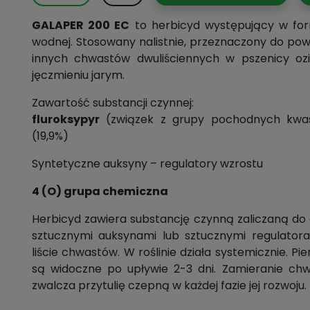
GALAPER 200 EC
to herbicyd występujący w for
wodnej. Stosowany nalistnie, przeznaczony do pow
innych chwastów dwuliściennych w pszenicy ozi
jęczmieniu jarym.
Zawartość substancji czynnej:
fluroksypyr
(związek z grupy pochodnych kwas
(19,9%)
Syntetyczne auksyny – regulatory wzrostu
4 (O) grupa chemiczna
Herbicyd zawiera substancję czynną zaliczaną do 
sztucznymi auksynami lub sztucznymi regulatora
liście chwastów. W roślinie działa systemicznie. P
są widoczne po upływie 2-3 dni. Zamieranie ch
zwalcza przytulię czepną w każdej fazie jej rozwoju.