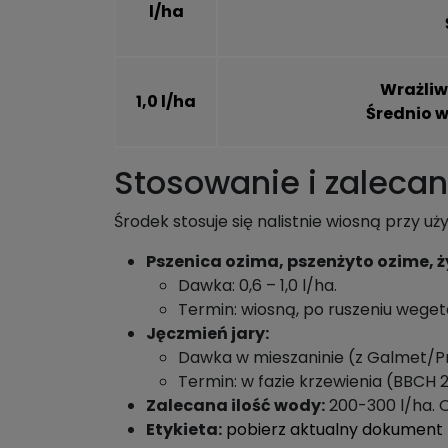
l/ha
Wrażliw
1,0 l/ha
Średnio w
Stosowanie i zaleca
Środek stosuje się nalistnie wiosną przy u
Pszenica ozima, pszenżyto ozime, ż
Dawka: 0,6 – 1,0 l/ha.
Termin: wiosną, po ruszeniu wegeta
Jęczmień jary:
Dawka w mieszaninie (z Galmet/Pri
Termin: w fazie krzewienia (BBCH 2
Zalecana ilość wody:
200-300 l/ha. O
Etykieta:
pobierz aktualny dokument