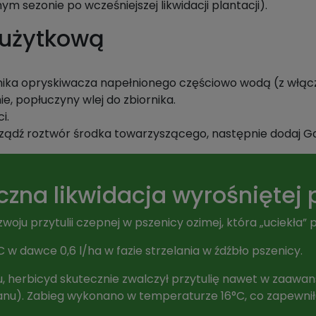
 sezonie po wcześniejszej likwidacji plantacji).
 użytkową
ornika opryskiwacza napełnionego częściowo wodą (z włą
e, popłuczyny wlej do zbiornika.
i.
ządź roztwór środka towarzyszącego, następnie dodaj Ga
zna likwidacja wyrośniętej p
ju przytulii czepnej w pszenicy ozimej, która „uciekła” 
w dawce 0,6 l/ha w fazie strzelania w źdźbło pszenicy.
u, herbicyd skutecznie zwalczył przytulię nawet w zaawan
ię łanu). Zabieg wykonano w temperaturze 16°C, co zapewn