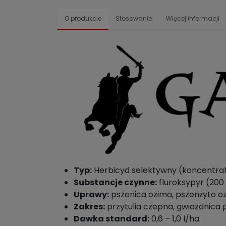
O produkcie
Stosowanie
Więcej informacji
Typ:
Herbicyd selektywny (koncentrat
Substancje czynne:
fluroksypyr (200 
Uprawy:
pszenica ozima, pszenżyto ozi
Zakres:
przytulia czepna, gwiazdnica p
Dawka standard:
0,6 – 1,0 l/ha