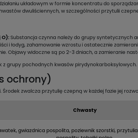
działaniu układowym w formie koncentratu do sporządzani
wastów dwuliściennych, w szczególności przytulii czepne
 O):
Substancja czynna należy do grupy syntetycznych a
iści i łodyg, zahamowanie wzrostu i ostatecznie zamieran
linie. Objawy widoczne są po 2-3 dniach, a zamieranie nast
zek z grupy pochodnych kwasów pirydynokarboksylowych.
es ochrony)
Środek zwalcza przytulię czepną w każdej fazie jej rozwo
Chwasty
awatek
,
gwiazdnica pospolita
,
poziewnik szorstki
,
przytuli
pospolity
,
tobołki polne
.