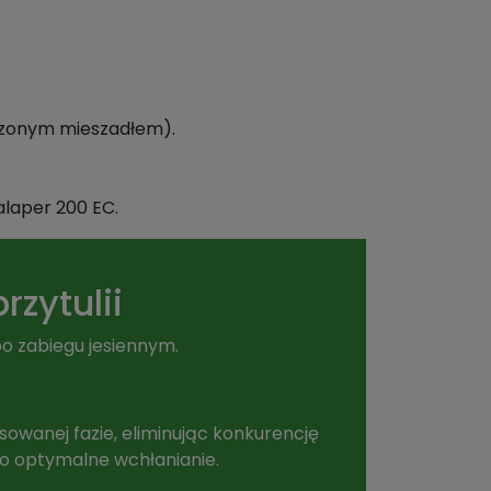
czonym mieszadłem).
laper 200 EC.
rzytulii
po zabiegu jesiennym.
sowanej fazie, eliminując konkurencję
iło optymalne wchłanianie.