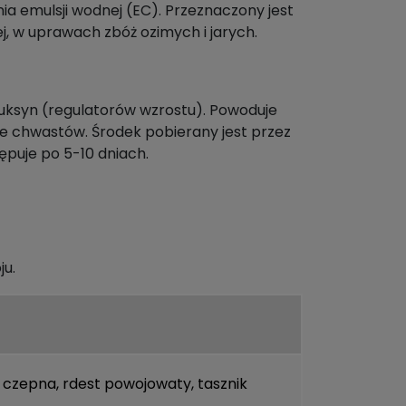
a emulsji wodnej (EC). Przeznaczony jest
j, w uprawach zbóż ozimych i jarych.
uksyn (regulatorów wzrostu). Powoduje
ie chwastów. Środek pobierany jest przez
ępuje po 5-10 dniach.
ju.
a czepna
,
rdest powojowaty
,
tasznik