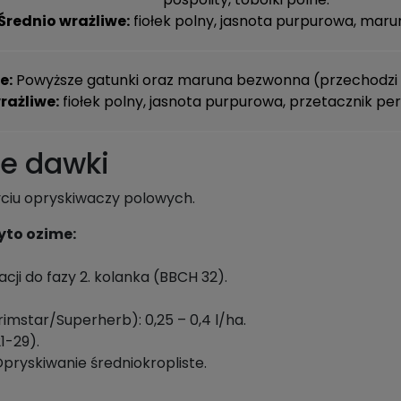
Średnio wrażliwe:
fiołek polny
,
jasnota purpurowa
,
maru
e:
Powyższe gatunki oraz
maruna bezwonna
(przechodzi 
rażliwe:
fiołek polny
,
jasnota purpurowa
,
przetacznik per
ne dawki
życiu opryskiwaczy polowych.
yto ozime:
cji do fazy 2. kolanka (BBCH 32).
mstar/Superherb): 0,25 – 0,4 l/ha.
1-29).
pryskiwanie średniokropliste.