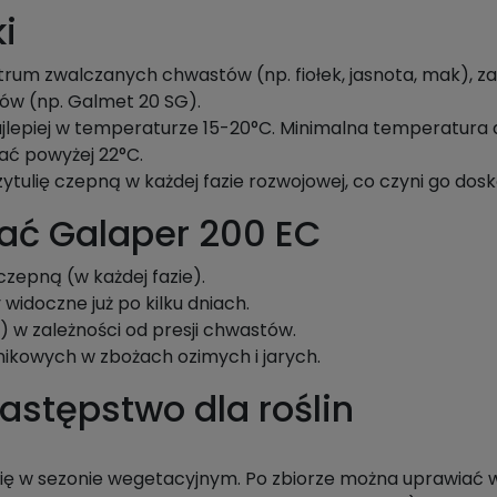
i
rum zwalczanych chwastów (np. fiołek, jasnota, mak), za
ów (np. Galmet 20 SG).
ajlepiej w temperaturze 15-20°C. Minimalna temperatura 
ać powyżej 22°C.
ytulię czepną w każdej fazie rozwojowej, co czyni go do
ać Galaper 200 EC
zepną (w każdej fazie).
 widoczne już po kilku dniach.
) w zależności od presji chwastów.
nikowych w zbożach ozimych i jarych.
następstwo dla roślin
ię w sezonie wegetacyjnym. Po zbiorze można uprawiać w