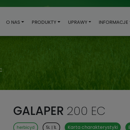
O NAS
PRODUKTY
UPRAWY
INFORMACJE
C
GALAPER
200 EC
Karta charakterystyki
herbicyd
5L | 1L