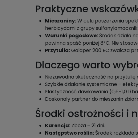
Praktyczne wskazówk
Mieszaniny:
W celu poszerzenia spekt
herbicydami z grupy sulfonylomocznik
Warunki pogodowe:
Środek działa n
powinna spaść poniżej 8°C. Nie stosow
Przytulia:
Galaper 200 EC zwalcza prz
Dlaczego warto wybr
Niezawodna skuteczność na przytulię c
Szybkie działanie systemiczne – efekty
Elastyczność dawkowania (0,6-1,0 l/ha
Doskonały partner do mieszanin zbior
Środki ostrożności i 
Karencja:
Zboża – 21 dni.
Następstwo roślin:
Środek rozkłada s