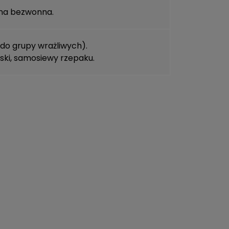
na bezwonna
.
do grupy wrażliwych).
ski
,
samosiewy rzepaku
.